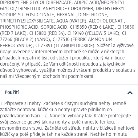
DIPROPYLENE GLYCOL DIBENZOATE, ADIPIC ACID/NEOPENTYL
GLYCOL/TRIMELLITIC ANHYDRIDE COPOLYMER, DIETHYLHEXYL
SODIUM SULFOSUCCINATE, HEXANAL, DIMETHICONE,
TRIMETHYLSILOXYSILICATE, AQUA (WATER), ALCOHOL DENAT.,
PHOSPHORIC ACID, SORBIC ACID, CI 15850 (RED 6 LAKE), CI 15850
(RED 7 LAKE), CI 15880 (RED 34), CI 19140 (YELLOW 5 LAKE), CI
77266 (BLACK 2) (NANO), CI 77510 (FERRIC AMMONIUM
FERROCYANIDE), CI 77891 (TITANIUM DIOXIDE). Složení a výživové
údaje uvedené v internetovém obchodě se může v některých
případech nepatrně lišit od složení produktu, který Vám bude
doručený. V případě, že Vám odlišnosti nebudou z jakýchkoliv
důvodů vyhovovat, využijte možnosti vrácení produktu v souladu s
našimi Všeobecnými obchodními podmínkami.
Použití
1. Připravte si nehty: Začněte s čistými suchými nehty. Jemně
zatlačte nehtovou kůžičku a nehty upravte pilníkem do
požadovaného tvaru. 2. Naneste vybraný lak: Krátce protřepejte
svůj essence gelový lak na nehty a poté naneste tenkou,
rovnoměrnou vrstvu. Začněte od středu nehtu v blízkosti nehtové
kůžičky a poté přidejte tah na každé straně. Nechte ho minutu