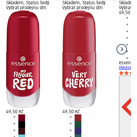
Skladem, Status šedý
Skladem, Status šedý
Skladem,
Vybrat prodejnu dm
Vybrat prodejnu dm
Vybrat p
49,50 Kč
+1
essence
please B
49,50 Kč
49,50 Kč