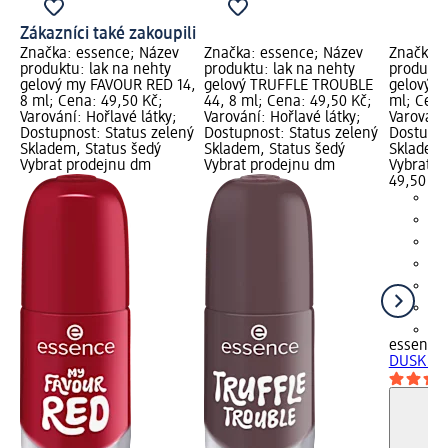
Zákazníci také zakoupili
Značka: essence; Název
Značka: essence; Název
Značka: 
produktu: lak na nehty
produktu: lak na nehty
produktu
gelový my FAVOUR RED 14,
gelový TRUFFLE TROUBLE
gelový D
8 ml; Cena: 49,50 Kč;
44, 8 ml; Cena: 49,50 Kč;
ml; Cena
Varování: Hořlavé látky;
Varování: Hořlavé látky;
Varování:
Dostupnost: Status zelený
Dostupnost: Status zelený
Dostupno
Skladem, Status šedý
Skladem, Status šedý
Skladem,
Vybrat prodejnu dm
Vybrat prodejnu dm
Vybrat p
49,50 Kč
+1
essence
DUSK til