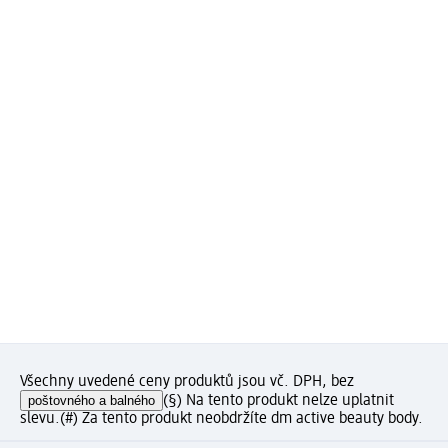
Všechny uvedené ceny produktů jsou vč. DPH, bez
poštovného a balného
(§) Na tento produkt nelze uplatnit
slevu.
(#) Za tento produkt neobdržíte dm active beauty body.