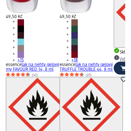
49,50 Kč
49,50 Kč
Skla
Vybra
+15
+18
essence
lak na nehty gelový
essence
lak na nehty gelový
my FAVOUR RED 14, 8 ml
TRUFFLE TROUBLE 44, 8 ml
(42)
(25)