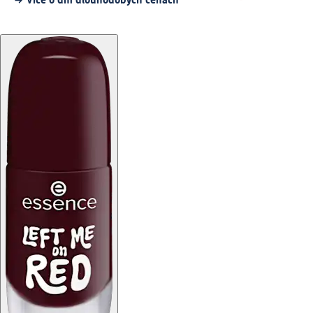
Více o dm dlouhodobých cenách