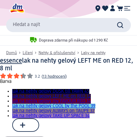
Hledat a najít
Doprava zdarma při nákupu od 1 290 Kč
Domů
Líčení
Nehty & příslušenství
Laky na nehty
essence
lak na nehty gelový LEFT ME on RED 12,
8 ml
3.2
(
13 hodnocení
)
Barva
lak na nehty gelový DUSK till YAWN 45
lak na nehty gelový LEFT ME on RED 12
lak na nehty gelový my FAVOUR RED 14
lak na nehty gelový COOL by the POOL 39
lak na nehty gelový ALWAYS on TAUPE 37
lak na nehty gelový TAKE UP SPACE 34