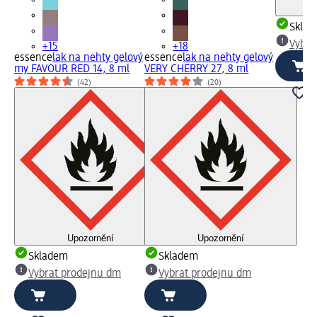
Skla
Vybra
+15
+18
essence
lak na nehty gelový
essence
lak na nehty gelový
my FAVOUR RED 14, 8 ml
VERY CHERRY 27, 8 ml
(42)
(20)
Upozornění
Upozornění
Skladem
Skladem
Vybrat prodejnu dm
Vybrat prodejnu dm