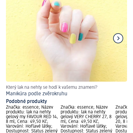
Který lak na nehty se hodí k vašemu znamení?
Ge
Manikúra podle zvěrokruhu
Podobné produkty
Značka: essence; Název
Značka: essence; Název
Značka: 
produktu: lak na nehty
produktu: lak na nehty
produktu
gelový my FAVOUR RED 14,
gelový VERY CHERRY 27, 8
gelový p
8 ml; Cena: 49,50 Kč;
ml; Cena: 49,50 Kč;
20, 8 ml
Varování: Hořlavé látky;
Varování: Hořlavé látky;
Varování:
Dostupnost: Status zelený
Dostupnost: Status zelený
Dostupno