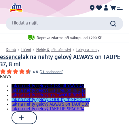
Hledat a najít
Doprava zdarma při nákupu od 1 290 Kč
Domů
Líčení
Nehty & příslušenství
Laky na nehty
essence
lak na nehty gelový ALWAYS on TAUPE
37, 8 ml
4.8
(
21 hodnocení
)
Barva
lak na nehty gelový DUSK till YAWN 45
lak na nehty gelový LEFT ME on RED 12
lak na nehty gelový my FAVOUR RED 14
lak na nehty gelový COOL by the POOL 39
lak na nehty gelový ALWAYS on TAUPE 37
lak na nehty gelový TAKE UP SPACE 34