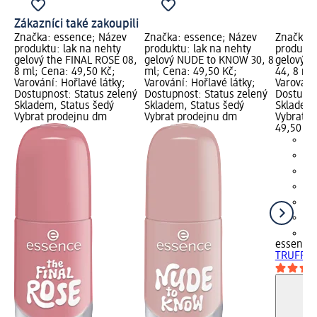
Zákazníci také zakoupili
Značka: essence; Název
Značka: essence; Název
Značka: 
produktu: lak na nehty
produktu: lak na nehty
produktu
gelový the FINAL ROSE 08,
gelový NUDE to KNOW 30, 8
gelový 
8 ml; Cena: 49,50 Kč;
ml; Cena: 49,50 Kč;
44, 8 ml
Varování: Hořlavé látky;
Varování: Hořlavé látky;
Varování:
Dostupnost: Status zelený
Dostupnost: Status zelený
Dostupno
Skladem, Status šedý
Skladem, Status šedý
Skladem,
Vybrat prodejnu dm
Vybrat prodejnu dm
Vybrat p
49,50 Kč
+1
essence
TRUFFLE