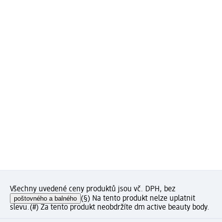
Všechny uvedené ceny produktů jsou vč. DPH, bez
poštovného a balného
(§) Na tento produkt nelze uplatnit
slevu.
(#) Za tento produkt neobdržíte dm active beauty body.