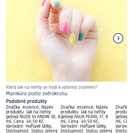
Který lak na nehty se hodí k vašemu znamení?
Ge
Manikúra podle zvěrokruhu
Podobné produkty
Značka: essence; Název
Značka: essence; Název
Značka: 
produktu: lak na nehty
produktu: lak na nehty
produktu
gelový NUDE to KNOW 30, 8
gelový FAUX PEARL 17, 8
gelový D
ml; Cena: 49,50 Kč;
ml; Cena: 49,50 Kč;
ml; Cena
Varování: Hořlavé látky;
Varování: Hořlavé látky;
Varování:
Dostupnost: Status zelený
Dostupnost: Status zelený
Dostupno