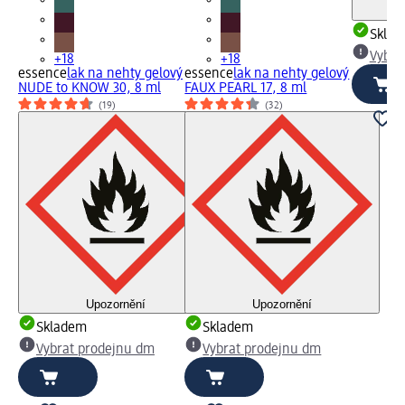
Skla
Vybra
+18
+18
essence
lak na nehty gelový
essence
lak na nehty gelový
NUDE to KNOW 30, 8 ml
FAUX PEARL 17, 8 ml
(19)
(32)
Upozornění
Upozornění
Skladem
Skladem
Vybrat prodejnu dm
Vybrat prodejnu dm