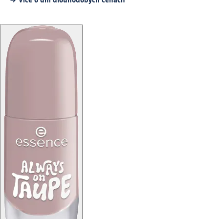
Více o dm dlouhodobých cenách