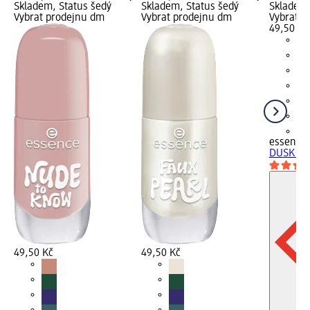
Skladem, Status šedý
Skladem, Status šedý
Skladem,
Vybrat prodejnu dm
Vybrat prodejnu dm
Vybrat p
49,50 Kč
+1
essence
DUSK til
49,50 Kč
49,50 Kč