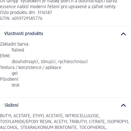
UV lampy. Výsledkem je hladký povrch a dlouhotrvající barva.
essence nabízí moderní řešení pro upravené a zářivé nehty.
číslo produktu dm: 3116587
GTIN: 4059729585776
Vlastnosti produktu
Základní barva:
fialová
Efekt:
dlouhotrvající, tónující, rychleschnoucí
Textura / konzistence / aplikace:
gel
Působení:
lesk
Složení
BUTYL ACETATE, ETHYL ACETATE, NITROCELLULOSE,
TOSYLAMIDE/EPOXY RESIN, ACETYL TRIBUTYL CITRATE, ISOPROPYL
ALCOHOL, STEARALKONIUM BENTONITE, TOCOPHEROL,