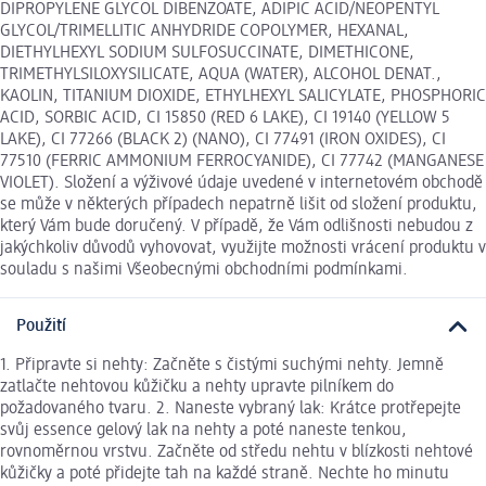
DIPROPYLENE GLYCOL DIBENZOATE, ADIPIC ACID/NEOPENTYL
GLYCOL/TRIMELLITIC ANHYDRIDE COPOLYMER, HEXANAL,
DIETHYLHEXYL SODIUM SULFOSUCCINATE, DIMETHICONE,
TRIMETHYLSILOXYSILICATE, AQUA (WATER), ALCOHOL DENAT.,
KAOLIN, TITANIUM DIOXIDE, ETHYLHEXYL SALICYLATE, PHOSPHORIC
ACID, SORBIC ACID, CI 15850 (RED 6 LAKE), CI 19140 (YELLOW 5
LAKE), CI 77266 (BLACK 2) (NANO), CI 77491 (IRON OXIDES), CI
77510 (FERRIC AMMONIUM FERROCYANIDE), CI 77742 (MANGANESE
VIOLET). Složení a výživové údaje uvedené v internetovém obchodě
se může v některých případech nepatrně lišit od složení produktu,
který Vám bude doručený. V případě, že Vám odlišnosti nebudou z
jakýchkoliv důvodů vyhovovat, využijte možnosti vrácení produktu v
souladu s našimi Všeobecnými obchodními podmínkami.
Použití
1. Připravte si nehty: Začněte s čistými suchými nehty. Jemně
zatlačte nehtovou kůžičku a nehty upravte pilníkem do
požadovaného tvaru. 2. Naneste vybraný lak: Krátce protřepejte
svůj essence gelový lak na nehty a poté naneste tenkou,
rovnoměrnou vrstvu. Začněte od středu nehtu v blízkosti nehtové
kůžičky a poté přidejte tah na každé straně. Nechte ho minutu