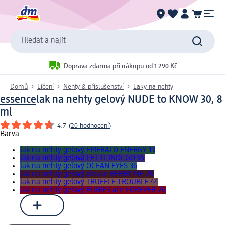
Hledat a najít
Doprava zdarma při nákupu od 1 290 Kč
Domů
Líčení
Nehty & příslušenství
Laky na nehty
essence
lak na nehty gelový NUDE to KNOW 30, 8
ml
4.7
(
20 hodnocení
)
Barva
lak na nehty gelový EMERALD ENERGY 13
lak na nehty gelová LET IT INDI-GO 35
lak na nehty gelový OCEAN EYES 36
lak na nehty gelový please BERRY ME 20
lak na nehty gelový TRUFFLE TROUBLE 44
lak na nehty gelový RUBIES are FOREVER 26