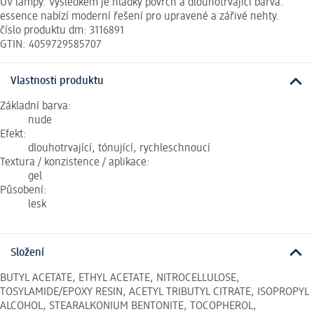
UV lampy. Výsledkem je hladký povrch a dlouhotrvající barva.
essence nabízí moderní řešení pro upravené a zářivé nehty.
číslo produktu dm: 3116891
GTIN: 4059729585707
Vlastnosti produktu
Základní barva:
nude
Efekt:
dlouhotrvající, tónující, rychleschnoucí
Textura / konzistence / aplikace:
gel
Působení:
lesk
Složení
BUTYL ACETATE, ETHYL ACETATE, NITROCELLULOSE,
TOSYLAMIDE/EPOXY RESIN, ACETYL TRIBUTYL CITRATE, ISOPROPYL
ALCOHOL, STEARALKONIUM BENTONITE, TOCOPHEROL,