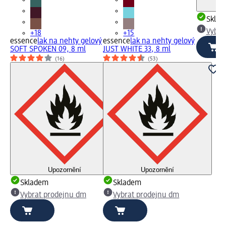
Skla
Vybra
+18
+15
essence
lak na nehty gelový
essence
lak na nehty gelový
SOFT SPOKEN 09, 8 ml
JUST WHITE 33, 8 ml
(16)
(53)
Upozornění
Upozornění
Skladem
Skladem
Vybrat prodejnu dm
Vybrat prodejnu dm