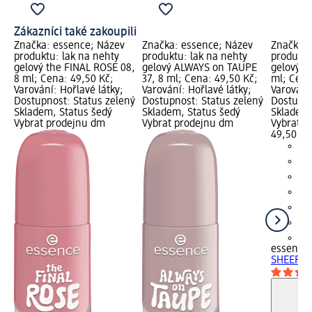
Zákazníci také zakoupili
Značka: essence; Název
Značka: essence; Název
Značka: 
produktu: lak na nehty
produktu: lak na nehty
produktu
gelový the FINAL ROSE 08,
gelový ALWAYS on TAUPE
gelový S
8 ml; Cena: 49,50 Kč;
37, 8 ml; Cena: 49,50 Kč;
ml; Cena
Varování: Hořlavé látky;
Varování: Hořlavé látky;
Varování:
Dostupnost: Status zelený
Dostupnost: Status zelený
Dostupno
Skladem, Status šedý
Skladem, Status šedý
Skladem,
Vybrat prodejnu dm
Vybrat prodejnu dm
Vybrat p
49,50 Kč
+1
essence
SHEER M