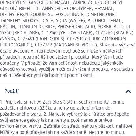
DIPROPYLENE GLYCOL DIBENZOATE, ADIPIC ACID/NEOPENTYL
GLYCOL/TRIMELLITIC ANHYDRIDE COPOLYMER, HEXANAL,
DIETHYLHEXYL SODIUM SULFOSUCCINATE, DIMETHICONE,
TRIMETHYLSILOXYSILICATE, AQUA (WATER), ALCOHOL DENAT.,
KAOLIN, TITANIUM DIOXIDE, PHOSPHORIC ACID, SORBIC ACID, CI
15850 (RED 6 LAKE), CI 19140 (YELLOW 5 LAKE), CI 77266 (BLACK 2)
(NANO), CI 77491 (IRON OXIDES), CI 77510 (FERRIC AMMONIUM
FERROCYANIDE), CI 77742 (MANGANESE VIOLET). Složení a výživové
údaje uvedené v internetovém obchodě se může v některých
případech nepatrně lišit od složení produktu, který Vám bude
doručený. V případě, že Vám odlišnosti nebudou z jakýchkoliv
důvodů vyhovovat, využijte možnosti vrácení produktu v souladu s
našimi Všeobecnými obchodními podmínkami.
Použití
1. Připravte si nehty: Začněte s čistými suchými nehty. Jemně
zatlačte nehtovou kůžičku a nehty upravte pilníkem do
požadovaného tvaru. 2. Naneste vybraný lak: Krátce protřepejte
svůj essence gelový lak na nehty a poté naneste tenkou,
rovnoměrnou vrstvu. Začněte od středu nehtu v blízkosti nehtové
kůžičky a poté přidejte tah na každé straně. Nechte ho minutu