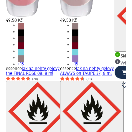
49,50 Kč
49,50 Kč
Skla
Vybra
+15
+15
essence
lak na nehty gelový
essence
lak na nehty gelový
the FINAL ROSE 08, 8 ml
ALWAYS on TAUPE 37, 8 ml
(20)
(21)