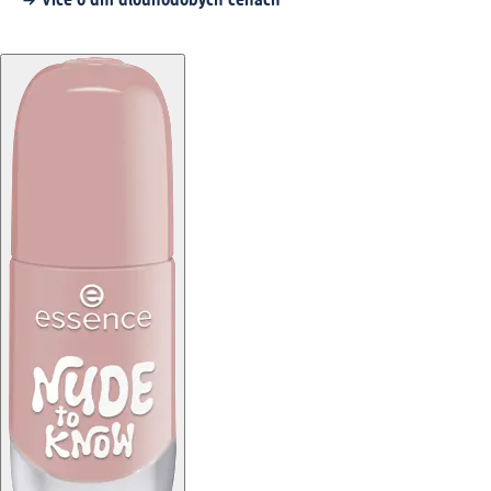
Více o dm dlouhodobých cenách