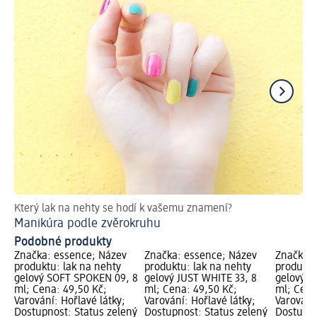
Který lak na nehty se hodí k vašemu znamení?
Ge
Manikúra podle zvěrokruhu
Podobné produkty
Značka: essence; Název
Značka: essence; Název
Značka: 
produktu: lak na nehty
produktu: lak na nehty
produktu
gelový SOFT SPOKEN 09, 8
gelový JUST WHITE 33, 8
gelový G
ml; Cena: 49,50 Kč;
ml; Cena: 49,50 Kč;
ml; Cena
Varování: Hořlavé látky;
Varování: Hořlavé látky;
Varování:
Dostupnost: Status zelený
Dostupnost: Status zelený
Dostupno