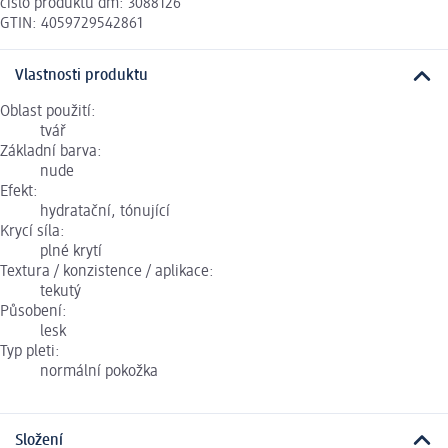
číslo produktu dm: 3088126
GTIN: 4059729542861
Vlastnosti produktu
Oblast použití:
tvář
Základní barva:
nude
Efekt:
hydratační, tónující
Krycí síla:
plné krytí
Textura / konzistence / aplikace:
tekutý
Působení:
lesk
Typ pleti:
normální pokožka
Složení