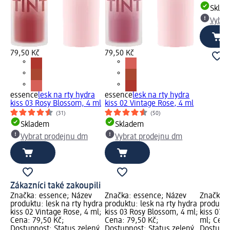
Skla
Vybra
79,50 Kč
79,50 Kč
essence
lesk na rty hydra
essence
lesk na rty hydra
kiss 03 Rosy Blossom, 4 ml
kiss 02 Vintage Rose, 4 ml
(31)
(50)
Skladem
Skladem
Vybrat prodejnu dm
Vybrat prodejnu dm
Zákazníci také zakoupili
Značka: essence; Název
Značka: essence; Název
Značka: 
produktu: lesk na rty hydra
produktu: lesk na rty hydra
produktu
kiss 02 Vintage Rose, 4 ml;
kiss 03 Rosy Blossom, 4 ml;
kiss 07 
Cena: 79,50 Kč;
Cena: 79,50 Kč;
ml; Cena
Dostupnost: Status zelený
Dostupnost: Status zelený
Dostupno