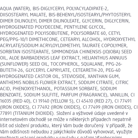
AQUA (WATER), BIS-DIGLYCERYL POLYACYLADIPATE-2,
DIISOSTEARYL MALATE, BIS-BEHENYL/ISOSTEARYL/PHYTOSTERYL
DIMER DILINOLEYL DIMER DILINOLEATE, GLYCERIN, DIGLYCERIN,
HYDROGENATED POLYDECENE, PENTYLENE GLYCOL,
HYDROGENATED POLYISOBUTENE, POLYSORBATE 60, CETYL
PEG/PPG-10/1 DIMETHICONE, CETEARYL ALCOHOL, HYDROXYETHYL
ACRYLATE/SODIUM ACRYLOYLDIMETHYL TAURATE COPOLYMER,
SORBITAN ISOSTEARATE, SIMMONDSIA CHINENSIS (JOJOBA) SEED
OIL, ALOE BARBADENSIS LEAF EXTRACT, HELIANTHUS ANNUUS
(SUNFLOWER) SEED OIL, TOCOPHEROL, SQUALANE, PPG-26-
BUTETH-26, GLYCERYL CAPRYLATE, CETEARETH-20, PEG-40
HYDROGENATED CASTOR OIL, STEVIOSIDE, XANTHAN GUM,
ANTHEMIS NOBILIS FLOWER EXTRACT, SODIUM CITRATE, CITRIC
ACID, PHENOXYETHANOL, POTASSIUM SORBATE, SODIUM
BENZOATE, SODIUM SULFITE, PARFUM (FRAGRANCE), VANILLIN, CI
16035 (RED 40), CI 19140 (YELLOW 5), CI 45410 (RED 27), CI 77491
(IRON OXIDES), CI 77492 (IRON OXIDES), CI 77499 (IRON OXIDES), CI
77891 (TITANIUM DIOXIDE). Složení a výživové údaje uvedené v
internetovém obchodě se může v některých případech nepatrně
lišit od složení produktu, který Vám bude doručený. V případě, že
Vám odlišnosti nebudou z jakýchkoliv důvodů vyhovovat, využijte