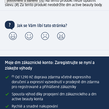
poštovného a balného
(§) Na tento produkt nelze uplatnit
slevu.
(#) Za tento produkt neobdržíte dm active beauty body.
Jak se Vám líbí tato stránka?
Moje dm zákaznické konto: Zaregistrujte se nyní a
získejte výhody
⁽¹⁾ Od 1 290 Kč doprava zdarma včetně expresního
doručení a expresní vyzvednutí v prodejně dm zdarma
pro registrované a přihlášené zákazníky
Spousta výhod díky propojení dm zákaznického a dm
active beauty konta
Rychlé a snadné nakupování