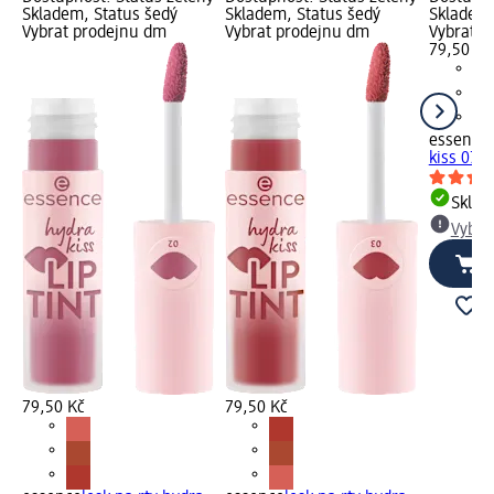
Skladem, Status šedý
Skladem, Status šedý
Skladem,
Vybrat prodejnu dm
Vybrat prodejnu dm
Vybrat p
79,50 Kč
essence
kiss 07 
Skla
Vybra
79,50 Kč
79,50 Kč