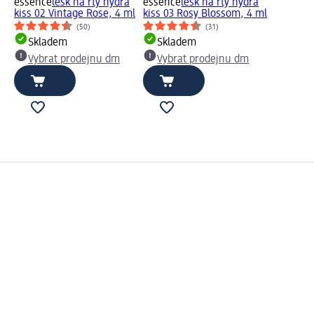
essence
lesk na rty hydra
essence
lesk na rty hydra
kiss 02 Vintage Rose, 4 ml
kiss 03 Rosy Blossom, 4 ml
(50)
(31)
Skladem
Skladem
Vybrat prodejnu dm
Vybrat prodejnu dm