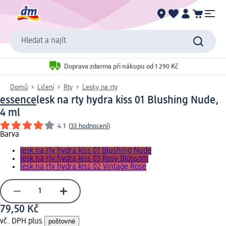
Hledat a najít
Doprava zdarma při nákupu od 1 290 Kč
Domů
Líčení
Rty
Lesky na rty
essence
lesk na rty hydra kiss 01 Blushing Nude,
4 ml
4.1
(
33 hodnocení
)
Barva
lesk na rty hydra kiss 01 Blushing Nude
lesk na rty hydra kiss 03 Rosy Blossom
lesk na rty hydra kiss 02 Vintage Rose
79,50 Kč
vč. DPH plus
poštovné