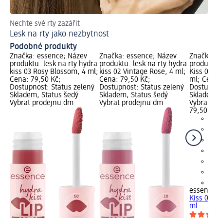
Nechte své rty zazářit
Jak
Lesk na rty jako nezbytnost
Úč
Podobné produkty
Značka: essence; Název
Značka: essence; Název
Značka: 
produktu: lesk na rty hydra
produktu: lesk na rty hydra
produktu
kiss 03 Rosy Blossom, 4 ml;
kiss 02 Vintage Rose, 4 ml;
Kiss 09 
Cena: 79,50 Kč;
Cena: 79,50 Kč;
ml; Cena
Dostupnost: Status zelený
Dostupnost: Status zelený
Dostupno
Skladem, Status šedý
Skladem, Status šedý
Skladem,
Vybrat prodejnu dm
Vybrat prodejnu dm
Vybrat p
79,50 Kč
+2
essence
Kiss 09 
ml