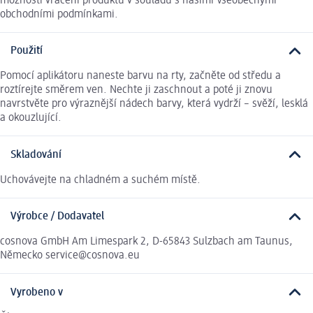
možnosti vrácení produktu v souladu s našimi Všeobecnými
obchodními podmínkami.
Použití
Pomocí aplikátoru naneste barvu na rty, začněte od středu a
roztírejte směrem ven. Nechte ji zaschnout a poté ji znovu
navrstvěte pro výraznější nádech barvy, která vydrží – svěží, lesklá
a okouzlující.
Skladování
Uchovávejte na chladném a suchém místě.
Výrobce / Dodavatel
cosnova GmbH Am Limespark 2, D-65843 Sulzbach am Taunus,
Německo service@cosnova.eu
Vyrobeno v