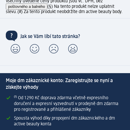
Všechny uvedené ceny produktů jsou vč. DPH, bez
poštovného a balného
(§) Na tento produkt nelze uplatnit
slevu.
(#) Za tento produkt neobdržíte dm active beauty body.
Jak se Vám líbí tato stránka?
Moje dm zákaznické konto: Zaregistrujte se nyní a
získejte výhody
⁽¹⁾ Od 1 290 Kč doprava zdarma včetně expresního
doručení a expresní vyzvednutí v prodejně dm zdarma
pro registrované a přihlášené zákazníky
Spousta výhod díky propojení dm zákaznického a dm
active beauty konta