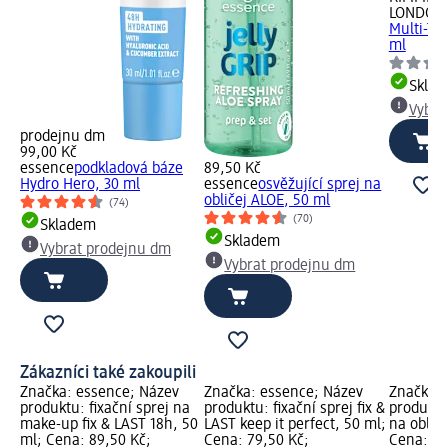
LONDON
Multi-Tas
ml
Skla
Vybra
prodejnu dm
99,00 Kč
essence
podkladová báze
89,50 Kč
Hydro Hero, 30 ml
essence
osvěžující sprej na
obličej ALOE, 50 ml
(74)
(70)
Skladem
Skladem
Vybrat prodejnu dm
Vybrat prodejnu dm
Zákazníci také zakoupili
Značka: essence; Název
Značka: essence; Název
Značka: 
produktu: fixační sprej na
produktu: fixační sprej fix &
produktu:
make-up fix & LAST 18h, 50
LAST keep it perfect, 50 ml;
na oblič
ml; Cena: 89,50 Kč;
Cena: 79,50 Kč;
Cena: 89