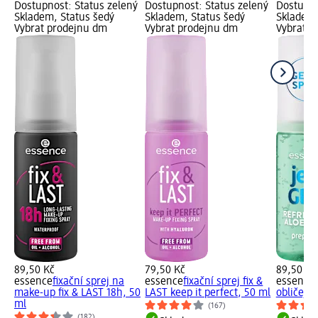
Dostupnost: Status zelený
Dostupnost: Status zelený
Dostupno
Skladem, Status šedý
Skladem, Status šedý
Skladem,
Vybrat prodejnu dm
Vybrat prodejnu dm
Vybrat p
89,50 Kč
79,50 Kč
89,50 Kč
essence
fixační sprej na
essence
fixační sprej fix &
essence
make-up fix & LAST 18h, 50
LAST keep it perfect, 50 ml
obličej 
ml
(167)
(182)