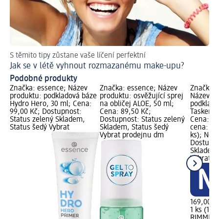
S těmito tipy zůstane vaše líčení perfektní
Obj
Jak se v létě vyhnout rozmazanému make-upu?
Ma
Podobné produkty
Značka: essence; Název
Značka: essence; Název
Značka:
produktu: podkladová báze
produktu: osvěžující sprej
Název pr
Hydro Hero, 30 ml; Cena:
na obličej ALOE, 50 ml;
podklado
99,00 Kč; Dostupnost:
Cena: 89,50 Kč;
Tasker Gr
Status zelený Skladem,
Dostupnost: Status zelený
Cena: 16
Status šedý Vybrat
Skladem, Status šedý
cena: 1 k
Vybrat prodejnu dm
ks); Nově
Dostupno
Skladem,
Vybrat p
169,00 K
1 ks (169
RIMMEL