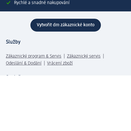
Rychlé a snadné nakupování
Vytvořit dm zákaznické konto
Služby
Zákaznický program & Servis
Zákaznický servis
Odeslání & Dodání
Vrácení zboží
Společnost
O společnosti
Společenská odpovědnost
Kariéra
Press centrum
Svět dm