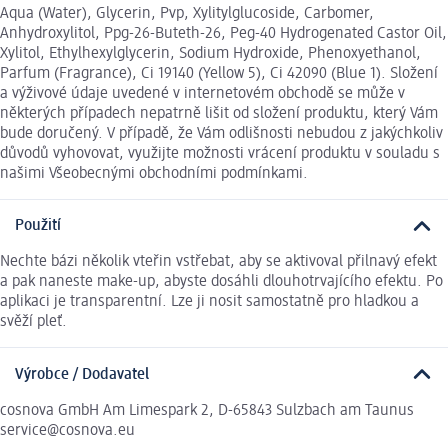
Aqua (Water), Glycerin, Pvp, Xylitylglucoside, Carbomer,
Anhydroxylitol, Ppg-26-Buteth-26, Peg-40 Hydrogenated Castor Oil,
Xylitol, Ethylhexylglycerin, Sodium Hydroxide, Phenoxyethanol,
Parfum (Fragrance), Ci 19140 (Yellow 5), Ci 42090 (Blue 1). Složení
a výživové údaje uvedené v internetovém obchodě se může v
některých případech nepatrně lišit od složení produktu, který Vám
bude doručený. V případě, že Vám odlišnosti nebudou z jakýchkoliv
důvodů vyhovovat, využijte možnosti vrácení produktu v souladu s
našimi Všeobecnými obchodními podmínkami.
Použití
Nechte bázi několik vteřin vstřebat, aby se aktivoval přilnavý efekt
a pak naneste make-up, abyste dosáhli dlouhotrvajícího efektu. Po
aplikaci je transparentní. Lze ji nosit samostatně pro hladkou a
svěží pleť.
Výrobce / Dodavatel
cosnova GmbH Am Limespark 2, D-65843 Sulzbach am Taunus
service@cosnova.eu