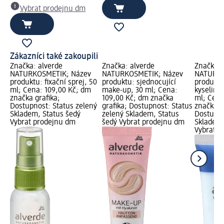
Vybrat prodejnu dm
Zákazníci také zakoupili
Značka: alverde
Značka: alverde
Značka: 
NATURKOSMETIK; Název
NATURKOSMETIK; Název
NATURKO
produktu: fixační sprej, 50
produktu: sjednocující
produktu
ml; Cena: 109,00 Kč; dm
make-up, 30 ml; Cena:
kyselino
značka grafika;
109,00 Kč; dm značka
ml; Cena
Dostupnost: Status zelený
grafika; Dostupnost: Status
značka g
Skladem, Status šedý
zelený Skladem, Status
Dostupno
Vybrat prodejnu dm
šedý Vybrat prodejnu dm
Skladem,
Vybrat p