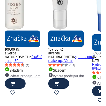
109,00 Kč
109,00 Kč
alverde
alverde
109,00 K
NATURKOSMETIK
fixační
NATURKOSMETIK
sjednocující
alverde
sprej, 50 ml
make-up, 30 ml
NATURK
Hydro s 
(3)
(112)
hyaluron
Skladem
Skladem
Vybrat prodejnu dm
Vybrat prodejnu dm
Skla
Vybra