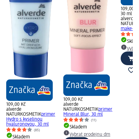
109,00 K
30 ml (36
alverde
NATURK
make-up 
Skla
Vybra
109,00 Kč
109,00 Kč
alverde
alverde
NATURKOSMETIK
primer
NATURKOSMETIK
primer
Mineral Blur, 30 ml
Hydro s kyselinou
(11)
hyaluronovou, 30 ml
Skladem
(85)
Vybrat prodejnu dm
Skladem