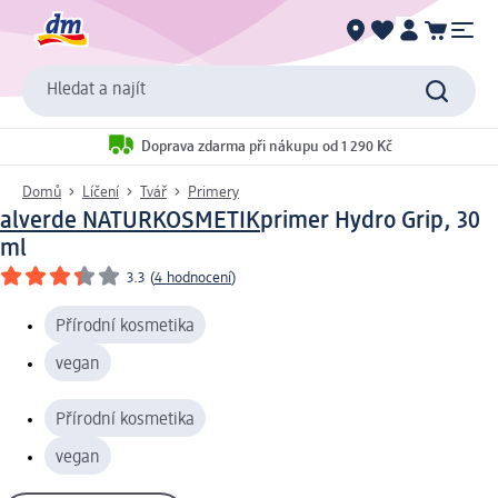
Hledat a najít
Doprava zdarma při nákupu od 1 290 Kč
Domů
Líčení
Tvář
Primery
alverde NATURKOSMETIK
primer Hydro Grip, 30
ml
3.3
(
4 hodnocení
)
Přírodní kosmetika
vegan
Přírodní kosmetika
vegan