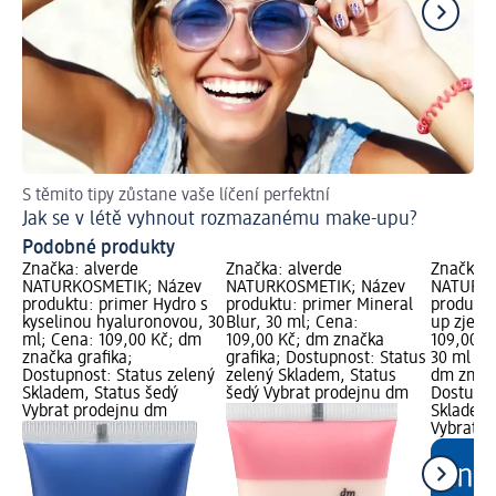
S těmito tipy zůstane vaše líčení perfektní
Ra
Jak se v létě vyhnout rozmazanému make-upu?
Ja
Podobné produkty
Značka: alverde
Značka: alverde
Značka: 
NATURKOSMETIK; Název
NATURKOSMETIK; Název
NATURKO
produktu: primer Hydro s
produktu: primer Mineral
produktu
kyselinou hyaluronovou, 30
Blur, 30 ml; Cena:
up zjemň
ml; Cena: 109,00 Kč; dm
109,00 Kč; dm značka
109,00 K
značka grafika;
grafika; Dostupnost: Status
30 ml (36
Dostupnost: Status zelený
zelený Skladem, Status
dm značk
Skladem, Status šedý
šedý Vybrat prodejnu dm
Dostupno
Vybrat prodejnu dm
Skladem,
Vybrat p