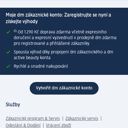
Moje dm zákaznické konto: Zaregistrujte se nyní a
získejte výhody
⁽¹⁾ Od 1 290 Kč doprava zdarma včetně expresního
doručení a expresní vyzvednutí v prodejně dm zdarma
pro registrované a přihlášené zákazníky
Spousta výhod díky propojení dm zákaznického a dm
active beauty konta
Rychlé a snadné nakupování
Vytvořit dm zákaznické konto
Služby
Zákaznický program & Servis
Zákaznický servis
Odeslání & Dodání
Vrácení zboží