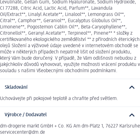
Levulinate, Gellan Gum, Sodium Hyaluronate, Sodium Hydroxide,
CI 77288, Citric Acid, Lactic Acid, Parfum**, Lavandula
Oil/Extract**, Linalyl Acetate**, Linalool**, Lemongrass Oil**,
Citral**, Camphor**, Geraniol**, Eucalyptus Globulus Oil**,
Limonene**, Pogostemon Cablin Oil**, Beta-Caryophyllene**,
Citronellol**, Geranyl Acetate**, Terpineol**, Pinene** * složky z
certifikovaného ekologického zemědělství ** z přírodních éterických
olejů Složení a výživové údaje uvedené v internetovém obchodě se
může v některých případech nepatrně lišit od složení produktu,
který Vám bude doručený. V případě, že Vám odlišnosti nebudou z
jakýchkoliv důvodů vyhovovat, využijte možnosti vrácení produktu v
souladu s našimi Všeobecnými obchodními podmínkami.
Skladování
Uchovávejte při pokojové teplotě a chraňte před světlem.
Výrobce / Dodavatel
dm-drogerie markt GmbH + Co. KG Am dm-Platz 1, 76227 Karlsruhe
servicecenter@dm.de