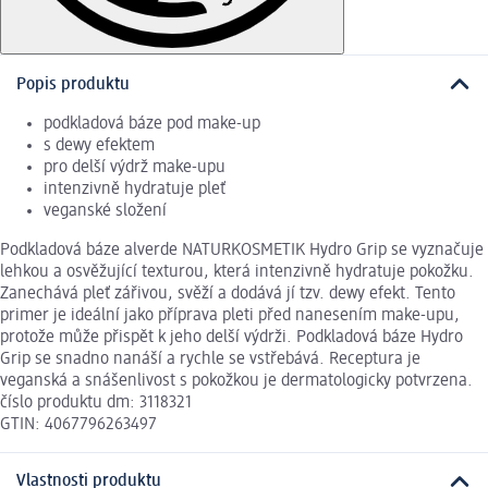
Popis produktu
podkladová báze pod make-up
s dewy efektem
pro delší výdrž make-upu
intenzivně hydratuje pleť
veganské složení
Podkladová báze alverde NATURKOSMETIK Hydro Grip se vyznačuje
lehkou a osvěžující texturou, která intenzivně hydratuje pokožku.
Zanechává pleť zářivou, svěží a dodává jí tzv. dewy efekt. Tento
primer je ideální jako příprava pleti před nanesením make-upu,
protože může přispět k jeho delší výdrži. Podkladová báze Hydro
Grip se snadno nanáší a rychle se vstřebává. Receptura je
veganská a snášenlivost s pokožkou je dermatologicky potvrzena.
číslo produktu dm: 3118321
GTIN: 4067796263497
Vlastnosti produktu