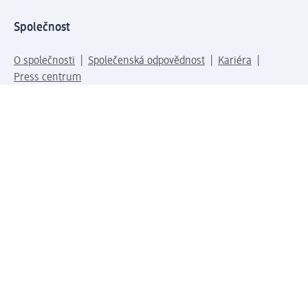
Společnost
O společnosti
Společenská odpovědnost
Kariéra
Press centrum
Svět dm
Platební možnosti
Spojte se s dm