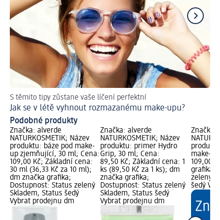
S těmito tipy zůstane vaše líčení perfektní
Skv
Jak se v létě vyhnout rozmazanému make-upu?
Ja
Podobné produkty
Značka: alverde
Značka: alverde
Značka: 
NATURKOSMETIK; Název
NATURKOSMETIK; Název
NATURKO
produktu: báze pod make-
produktu: primer Hydro
produktu
up zjemňující, 30 ml; Cena:
Grip, 30 ml; Cena:
make-up,
109,00 Kč; Základní cena:
89,50 Kč; Základní cena: 1
109,00 K
30 ml (36,33 Kč za 10 ml);
ks (89,50 Kč za 1 ks); dm
grafika;
dm značka grafika;
značka grafika;
zelený S
Dostupnost: Status zelený
Dostupnost: Status zelený
šedý Vyb
Skladem, Status šedý
Skladem, Status šedý
Vybrat prodejnu dm
Vybrat prodejnu dm