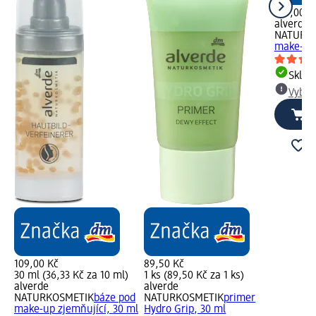
109,00 K
alverde
NATURK
make-up,
Skla
Vybra
109,00 Kč
89,50 Kč
30 ml (36,33 Kč za 10 ml)
1 ks (89,50 Kč za 1 ks)
alverde
alverde
NATURKOSMETIK
báze pod
NATURKOSMETIK
primer
make-up zjemňující, 30 ml
Hydro Grip, 30 ml