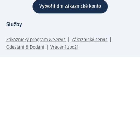
Vytvořit dm zákaznické konto
Služby
Zákaznický program & Servis
Zákaznický servis
Odeslání & Dodání
Vrácení zboží
Společnost
O společnosti
Společenská odpovědnost
Kariéra
Press centrum
Svět dm
Platební možnosti