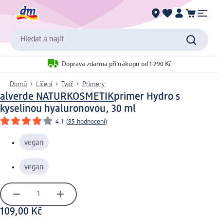
Hledat a najít
Doprava zdarma při nákupu od 1 290 Kč
Domů
Líčení
Tvář
Primery
alverde NATURKOSMETIK
primer Hydro s
kyselinou hyaluronovou, 30 ml
4.1
(
85 hodnocení
)
vegan
vegan
109,00 Kč