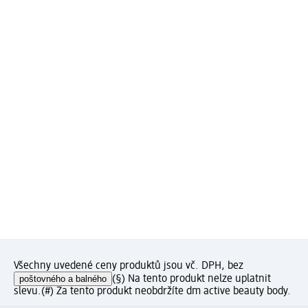
Všechny uvedené ceny produktů jsou vč. DPH, bez
poštovného a balného
(§) Na tento produkt nelze uplatnit
slevu.
(#) Za tento produkt neobdržíte dm active beauty body.