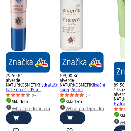
79,50 Kč
109,00 Kč
alverde
alverde
NATURKOSMETIK
hydratační
NATURKOSMETIK
fixační
89,50 Kč
báze na oči, 15 ml
sprej, 50 ml
1 ks (89,
alverde
(62)
(3)
NATURK
Skladem
Skladem
Hydro Gr
Vybrat prodejnu dm
Vybrat prodejnu dm
Skla
Vybra