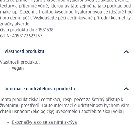
alverde primer Hydro s kyselinou hyaluronovou se skládá z lehké
textury a příjemné vůně, kterou uvítáte zejména jako podklad pod
make-up. Složení s trojitou kyselinou hyaluronovou se ideálně hodí
i pro denní péči. Vyzkoušejte péči certifikované přírodní kosmetiky
značky alverde!
číslo produktu dm: 1581638
GTIN: 4058172623257
Vlastnosti produktu
Vlastnosti produktu:
vegan
Informace o udržitelnosti produktu
Tento produkt získal certifikaci, resp. pečeť za šetrný přístup k
životnímu prostředí. Touto informací o udržitelnosti bychom vám
chtěli usnadnit (ekologicky) uvědomělou spotřebitelskou volbu.
Ekoznačky a co se za nimi skrývá