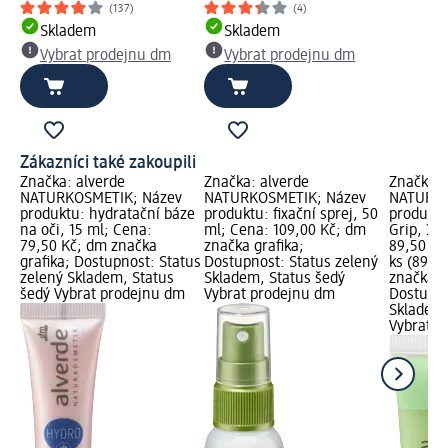
(137)
(4)
Skladem
Skladem
Vybrat prodejnu dm
Vybrat prodejnu dm
Zákazníci také zakoupili
Značka: alverde
Značka: alverde
Značka: 
NATURKOSMETIK; Název
NATURKOSMETIK; Název
NATURKO
produktu: hydratační báze
produktu: fixační sprej, 50
produktu
na oči, 15 ml; Cena:
ml; Cena: 109,00 Kč; dm
Grip, 30
79,50 Kč; dm značka
značka grafika;
89,50 Kč
grafika; Dostupnost: Status
Dostupnost: Status zelený
ks (89,50
zelený Skladem, Status
Skladem, Status šedý
značka g
šedý Vybrat prodejnu dm
Vybrat prodejnu dm
Dostupno
Skladem,
Vybrat p