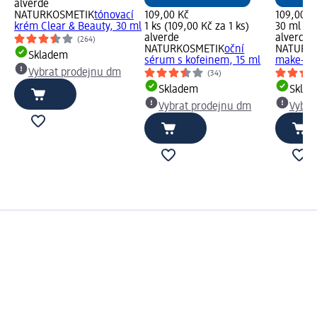
alverde
NATURKOSMETIK
tónovací
109,00 Kč
109,00 K
krém Clear & Beauty, 30 ml
1 ks (109,00 Kč za 1 ks)
30 ml (36
alverde
alverde
(264)
NATURKOSMETIK
oční
NATURK
Skladem
sérum s kofeinem, 15 ml
make-up 
Vybrat prodejnu dm
(34)
Skladem
Skla
Vybrat prodejnu dm
Vybra