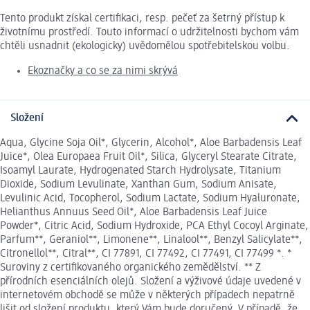
Tento produkt získal certifikaci, resp. pečeť za šetrný přístup k
životnímu prostředí. Touto informací o udržitelnosti bychom vám
chtěli usnadnit (ekologicky) uvědomělou spotřebitelskou volbu.
Ekoznačky a co se za nimi skrývá
Složení
Aqua, Glycine Soja Oil*, Glycerin, Alcohol*, Aloe Barbadensis Leaf
Juice*, Olea Europaea Fruit Oil*, Silica, Glyceryl Stearate Citrate,
Isoamyl Laurate, Hydrogenated Starch Hydrolysate, Titanium
Dioxide, Sodium Levulinate, Xanthan Gum, Sodium Anisate,
Levulinic Acid, Tocopherol, Sodium Lactate, Sodium Hyaluronate,
Helianthus Annuus Seed Oil*, Aloe Barbadensis Leaf Juice
Powder*, Citric Acid, Sodium Hydroxide, PCA Ethyl Cocoyl Arginate,
Parfum**, Geraniol**, Limonene**, Linalool**, Benzyl Salicylate**,
Citronellol**, Citral**, CI 77891, CI 77492, CI 77491, CI 77499 *. *
Suroviny z certifikovaného organického zemědělství. ** Z
přírodních esenciálních olejů. Složení a výživové údaje uvedené v
internetovém obchodě se může v některých případech nepatrně
lišit od složení produktu, který Vám bude doručený. V případě, že