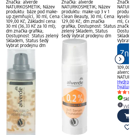
Značka: alverde
Značka: alverde
Značka: 
NATURKOSMETIK; Název
NATURKOSMETIK; Název
NATURKO
produktu: báze pod make-
produktu: make-up 3 v 1
produktu
up zjemňující, 30 ml; Cena:
Clean Beauty, 30 ml; Cena:
kyselino
109,00 Kč; Základní cena:
129,00 Kč; dm značka
ml; Cena
30 ml (36,33 Kč za 10 ml);
grafika; Dostupnost: Status
značka g
dm značka grafika;
zelený Skladem, Status
Dostupno
Dostupnost: Status zelený
šedý Vybrat prodejnu dm
Skladem,
Skladem, Status šedý
Vybrat p
Vybrat prodejnu dm
109,00 K
alverde
NATURK
Hydro s 
hyaluron
Skla
Vybra