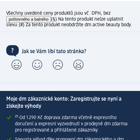
Všechny uvedené ceny produktů jsou vč. DPH, bez
poštovného a balného
(§) Na tento produkt nelze uplatnit
slevu.
(#) Za tento produkt neobdržíte dm active beauty body.
Jak se Vám líbí tato stránka?
Moje dm zákaznické konto: Zaregistrujte se nyní a
získejte výhody
⁽¹⁾ Od 1 290 Kč doprava zdarma včetně expresního
doručení a expresní vyzvednutí v prodejně dm zdarma
pro registrované a přihlášené zákazníky
Spousta výhod díky propojení dm zákaznického a dm