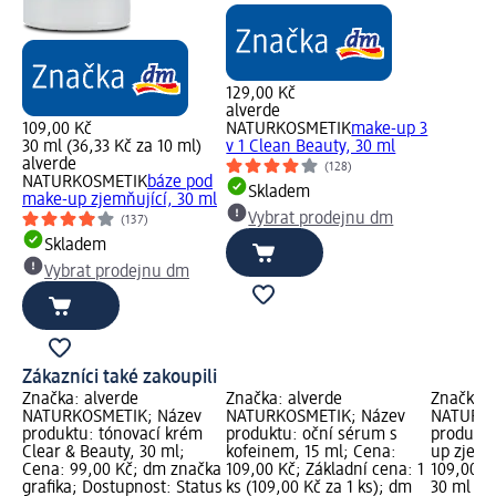
129,00 Kč
alverde
109,00 Kč
NATURKOSMETIK
make-up 3
30 ml (36,33 Kč za 10 ml)
v 1 Clean Beauty, 30 ml
alverde
(128)
NATURKOSMETIK
báze pod
Skladem
make-up zjemňující, 30 ml
Vybrat prodejnu dm
(137)
Skladem
Vybrat prodejnu dm
Zákazníci také zakoupili
Značka: alverde
Značka: alverde
Značka: 
NATURKOSMETIK; Název
NATURKOSMETIK; Název
NATURKO
produktu: tónovací krém
produktu: oční sérum s
produktu
Clear & Beauty, 30 ml;
kofeinem, 15 ml; Cena:
up zjemň
Cena: 99,00 Kč; dm značka
109,00 Kč; Základní cena: 1
109,00 K
grafika; Dostupnost: Status
ks (109,00 Kč za 1 ks); dm
30 ml (36