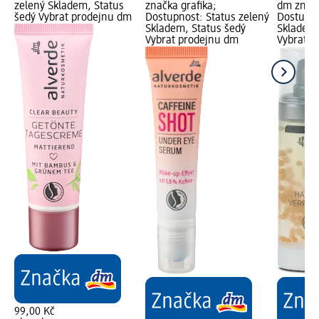
zelený Skladem, Status
značka grafika;
dm značk
šedý Vybrat prodejnu dm
Dostupnost: Status zelený
Dostupno
Skladem, Status šedý
Skladem,
Vybrat prodejnu dm
Vybrat p
99,00 Kč