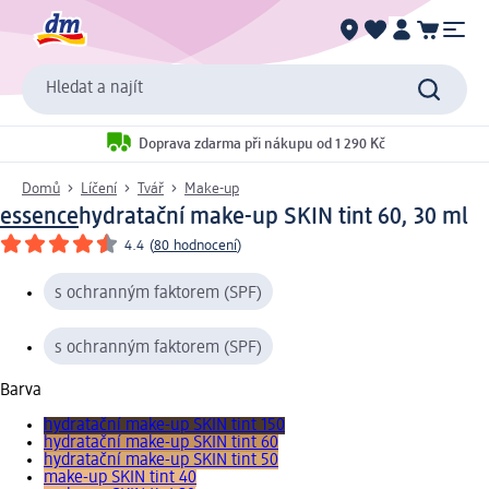
Hledat a najít
Doprava zdarma při nákupu od 1 290 Kč
Domů
Líčení
Tvář
Make-up
essence
hydratační make-up SKIN tint 60, 30 ml
4.4
(
80 hodnocení
)
s ochranným faktorem (SPF)
s ochranným faktorem (SPF)
Barva
hydratační make-up SKIN tint 150
hydratační make-up SKIN tint 60
hydratační make-up SKIN tint 50
make-up SKIN tint 40