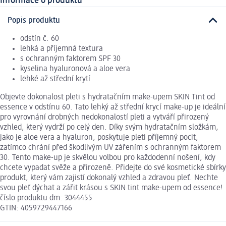
Informace o produktu
Popis produktu
odstín č. 60
lehká a příjemná textura
s ochranným faktorem SPF 30
kyselina hyaluronová a aloe vera
lehké až střední krytí
Objevte dokonalost pleti s hydratačním make-upem SKIN Tint od
essence v odstínu 60. Tato lehký až střední krycí make-up je ideální
pro vyrovnání drobných nedokonalostí pleti a vytváří přirozený
vzhled, který vydrží po celý den. Díky svým hydratačním složkám,
jako je aloe vera a hyaluron, poskytuje pleti příjemný pocit,
zatímco chrání před škodlivým UV zářením s ochranným faktorem
30. Tento make-up je skvělou volbou pro každodenní nošení, kdy
chcete vypadat svěže a přirozeně. Přidejte do své kosmetické sbírky
produkt, který vám zajistí dokonalý vzhled a zdravou pleť. Nechte
svou pleť dýchat a zářit krásou s SKIN tint make-upem od essence!
číslo produktu dm: 3044455
GTIN: 4059729447166