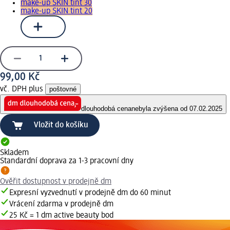
make-up SKIN tint 30
make-up SKIN tint 20
99,00 Kč
vč. DPH plus
poštovné
dlouhodobá cena
nebyla zvýšena od 07.02.2025
Vložit do košíku
Skladem
Standardní doprava za 1-3 pracovní dny
Ověřit dostupnost v prodejně dm
Expresní vyzvednutí v prodejně dm do 60 minut
Vrácení zdarma v prodejně dm
25 Kč = 1 dm active beauty bod