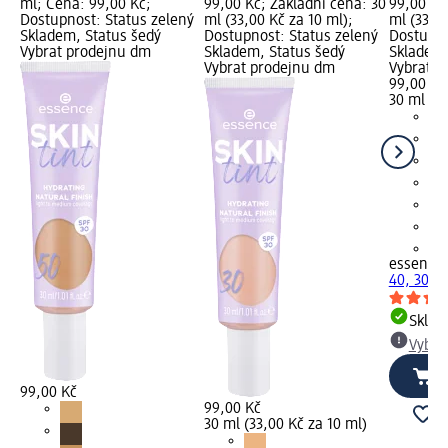
ml; Cena: 99,00 Kč;
99,00 Kč; Základní cena: 30
99,00 Kč
Dostupnost: Status zelený
ml (33,00 Kč za 10 ml);
ml (33,00
Skladem, Status šedý
Dostupnost: Status zelený
Dostupno
Vybrat prodejnu dm
Skladem, Status šedý
Skladem,
Vybrat prodejnu dm
Vybrat p
99,00 Kč
30 ml (33
+1
essence
40, 30 m
Skla
Vybra
99,00 Kč
99,00 Kč
30 ml (33,00 Kč za 10 ml)