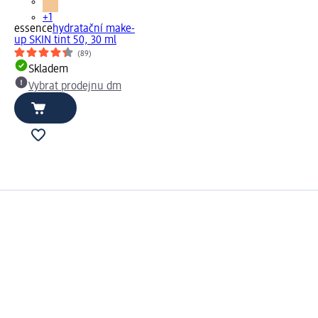
+1
essence
hydratační make-
up SKIN tint 50, 30 ml
(89)
Skladem
Vybrat prodejnu dm