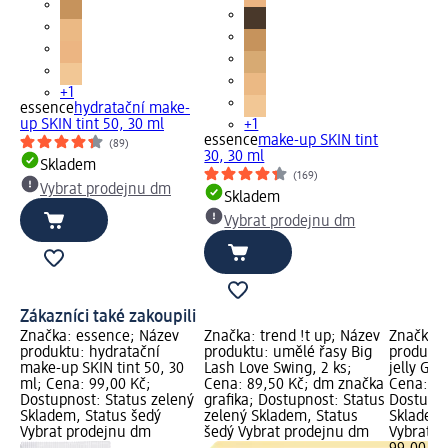
+1
essence
hydratační make-
up SKIN tint 50, 30 ml
+1
essence
make-up SKIN tint
(89)
30, 30 ml
Skladem
(169)
Vybrat prodejnu dm
Skladem
Vybrat prodejnu dm
Zákazníci také zakoupili
Značka: essence; Název
Značka: trend !t up; Název
Značka: 
produktu: hydratační
produktu: umělé řasy Big
produktu
make-up SKIN tint 50, 30
Lash Love Swing, 2 ks;
jelly Gri
ml; Cena: 99,00 Kč;
Cena: 89,50 Kč; dm značka
Cena: 99
Dostupnost: Status zelený
grafika; Dostupnost: Status
Dostupno
Skladem, Status šedý
zelený Skladem, Status
Skladem,
Vybrat prodejnu dm
šedý Vybrat prodejnu dm
Vybrat p