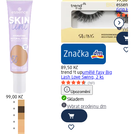
99,00 Kč
essence
Grip Hyd
Skla
Vybra
89,50 Kč
trend !t up
umělé řasy Big
Lash Love Swing, 2 ks
(161)
Upozornění
99,00 Kč
Skladem
Vybrat prodejnu dm