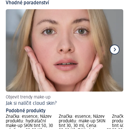
Vhodné poradenství
Objevit trendy make-up
S t
Jak si nalíčit cloud skin?
Ja
Podobné produkty
Značka: essence; Název
Značka: essence; Název
Značka: 
produktu: hydratační
produktu: make-up SKIN
produktu
make-up SKIN tint 50, 30
tint 30, 30 ml; Cena:
tint 40, 