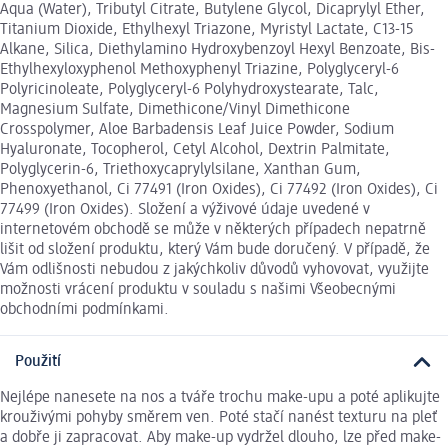
Aqua (Water), Tributyl Citrate, Butylene Glycol, Dicaprylyl Ether,
Titanium Dioxide, Ethylhexyl Triazone, Myristyl Lactate, C13-15
Alkane, Silica, Diethylamino Hydroxybenzoyl Hexyl Benzoate, Bis-
Ethylhexyloxyphenol Methoxyphenyl Triazine, Polyglyceryl-6
Polyricinoleate, Polyglyceryl-6 Polyhydroxystearate, Talc,
Magnesium Sulfate, Dimethicone/Vinyl Dimethicone
Crosspolymer, Aloe Barbadensis Leaf Juice Powder, Sodium
Hyaluronate, Tocopherol, Cetyl Alcohol, Dextrin Palmitate,
Polyglycerin-6, Triethoxycaprylylsilane, Xanthan Gum,
Phenoxyethanol, Ci 77491 (Iron Oxides), Ci 77492 (Iron Oxides), Ci
77499 (Iron Oxides). Složení a výživové údaje uvedené v
internetovém obchodě se může v některých případech nepatrně
lišit od složení produktu, který Vám bude doručený. V případě, že
Vám odlišnosti nebudou z jakýchkoliv důvodů vyhovovat, využijte
možnosti vrácení produktu v souladu s našimi Všeobecnými
obchodními podmínkami.
Použití
Nejlépe nanesete na nos a tváře trochu make-upu a poté aplikujte
krouživými pohyby směrem ven. Poté stačí nanést texturu na pleť
a dobře ji zapracovat. Aby make-up vydržel dlouho, lze před make-