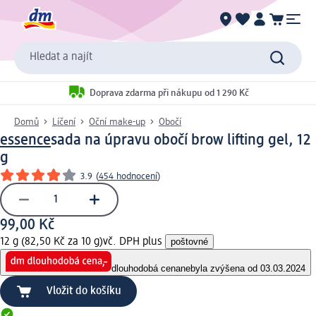
Hledat a najít
Doprava zdarma při nákupu od 1 290 Kč
Domů
Líčení
Oční make-up
Obočí
essence
sada na úpravu obočí brow lifting gel, 12
g
3.9
(
454 hodnocení
)
99,00 Kč
12 g (82,50 Kč za 10 g)
vč. DPH plus
poštovné
dlouhodobá cena
nebyla zvýšena od 03.03.2024
Vložit do košíku