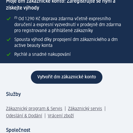
Moje dm zákaznické konto: Zaregistrujte se nyní a
získejte výhody
⁽¹⁾ Od 1 290 Kč doprava zdarma včetně expresního
doručení a expresní vyzvednutí v prodejně dm zdarma
pro registrované a přihlášené zákazníky
Spousta výhod díky propojení dm zákaznického a dm
active beauty konta
Rychlé a snadné nakupování
Vytvořit dm zákaznické konto
Služby
Zákaznický program & Servis
Zákaznický servis
Odeslání & Dodání
Vrácení zboží
Společnost