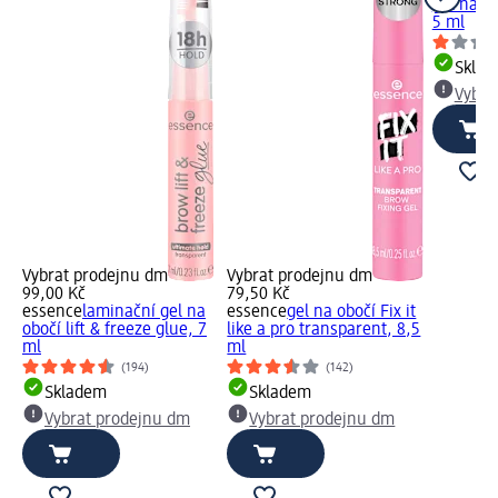
gel na o
5 ml
Skla
Vybra
Vybrat prodejnu dm
Vybrat prodejnu dm
99,00 Kč
79,50 Kč
essence
laminační gel na
essence
gel na obočí Fix it
obočí lift & freeze glue, 7
like a pro transparent, 8,5
ml
ml
(194)
(142)
Skladem
Skladem
Vybrat prodejnu dm
Vybrat prodejnu dm