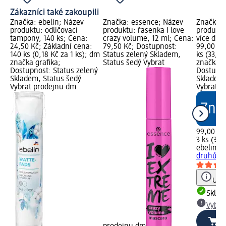
Zákazníci také zakoupili
Značka: ebelin; Název
Značka: essence; Název
Značka: 
produktu: odličovací
produktu: řasenka I love
produktu
tampony, 140 ks; Cena:
crazy volume, 12 ml; Cena:
více dru
24,50 Kč; Základní cena:
79,50 Kč; Dostupnost:
99,00 Kč
140 ks (0,18 Kč za 1 ks); dm
Status zelený Skladem,
ks (33,00
značka grafika;
Status šedý Vybrat
značka g
Dostupnost: Status zelený
Dostupno
Skladem, Status šedý
Skladem,
Vybrat prodejnu dm
Vybrat p
99,00 Kč
3 ks (33,
ebelin
se
druhů, 3
Upoz
Skla
Vybra