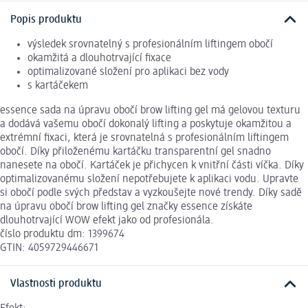
Popis produktu
výsledek srovnatelný s profesionálním liftingem obočí
okamžitá a dlouhotrvající fixace
optimalizované složení pro aplikaci bez vody
s kartáčekem
essence sada na úpravu obočí brow lifting gel má gelovou texturu
a dodává vašemu obočí dokonalý lifting a poskytuje okamžitou a
extrémní fixaci, která je srovnatelná s profesionálním liftingem
obočí. Díky přiloženému kartáčku transparentní gel snadno
nanesete na obočí. Kartáček je přichycen k vnitřní části víčka. Díky
optimalizovanému složení nepotřebujete k aplikaci vodu. Upravte
si obočí podle svých představ a vyzkoušejte nové trendy. Díky sadě
na úpravu obočí brow lifting gel značky essence získáte
dlouhotrvající WOW efekt jako od profesionála.
číslo produktu dm: 1399674
GTIN: 4059729446671
Vlastnosti produktu