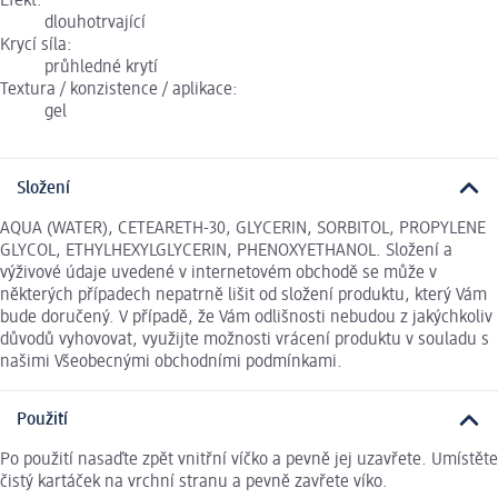
Efekt:
dlouhotrvající
Krycí síla:
průhledné krytí
Textura / konzistence / aplikace:
gel
Složení
AQUA (WATER), CETEARETH-30, GLYCERIN, SORBITOL, PROPYLENE
GLYCOL, ETHYLHEXYLGLYCERIN, PHENOXYETHANOL. Složení a
výživové údaje uvedené v internetovém obchodě se může v
některých případech nepatrně lišit od složení produktu, který Vám
bude doručený. V případě, že Vám odlišnosti nebudou z jakýchkoliv
důvodů vyhovovat, využijte možnosti vrácení produktu v souladu s
našimi Všeobecnými obchodními podmínkami.
Použití
Po použití nasaďte zpět vnitřní víčko a pevně jej uzavřete. Umístěte
čistý kartáček na vrchní stranu a pevně zavřete víko.