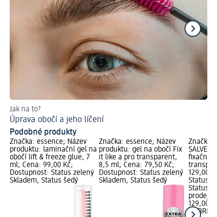
Jak na to?
Ak
Úprava obočí a jeho líčení
Mý
Podobné produkty
Značka: essence; Název
Značka: essence; Název
Značka:
produktu: laminační gel na
produktu: gel na obočí Fix
SALVETE;
obočí lift & freeze glue, 7
it like a pro transparent,
fixační g
ml; Cena: 99,00 Kč;
8,5 ml; Cena: 79,50 Kč;
transpar
Dostupnost: Status zelený
Dostupnost: Status zelený
129,00 K
Skladem, Status šedý
Skladem, Status šedý
Status z
Status š
prodejn
129,00 K
GABRIEL