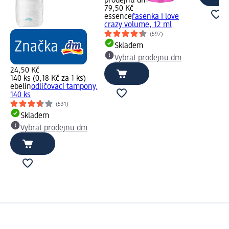
prodejnu dm
79,50 Kč
essence
řasenka I love
crazy volume, 12 ml
(597)
Skladem
Vybrat prodejnu dm
24,50 Kč
140 ks (0,18 Kč za 1 ks)
ebelin
odličovací tampony,
140 ks
(531)
Skladem
Vybrat prodejnu dm