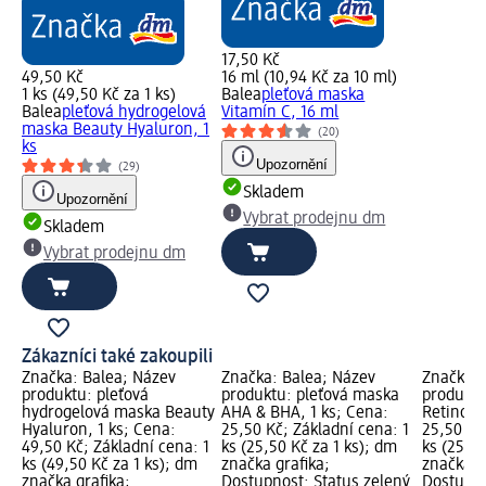
17,50 Kč
49,50 Kč
16 ml (10,94 Kč za 10 ml)
1 ks (49,50 Kč za 1 ks)
Balea
pleťová maska
Balea
pleťová hydrogelová
Vitamín C, 16 ml
maska Beauty Hyaluron, 1
(20)
ks
Upozornění
(29)
Skladem
Upozornění
Vybrat prodejnu dm
Skladem
Vybrat prodejnu dm
Zákazníci také zakoupili
Značka: Balea; Název
Značka: Balea; Název
Značka: 
produktu: pleťová
produktu: pleťová maska
produktu
hydrogelová maska Beauty
AHA & BHA, 1 ks; Cena:
Retinol, 
Hyaluron, 1 ks; Cena:
25,50 Kč; Základní cena: 1
25,50 Kč
49,50 Kč; Základní cena: 1
ks (25,50 Kč za 1 ks); dm
ks (25,50
ks (49,50 Kč za 1 ks); dm
značka grafika;
značka g
značka grafika;
Dostupnost: Status zelený
Dostupno