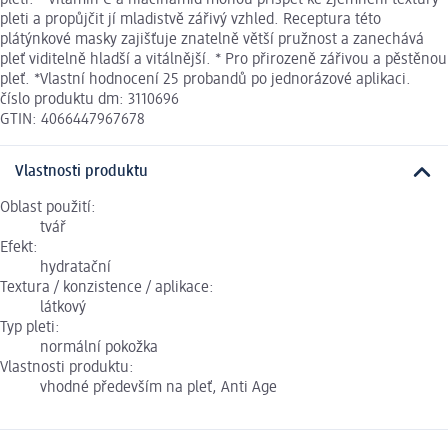
pleti a propůjčit jí mladistvě zářivý vzhled. Receptura této
plátýnkové masky zajišťuje znatelně větší pružnost a zanechává
pleť viditelně hladší a vitálnější. * Pro přirozeně zářivou a pěstěnou
pleť. *Vlastní hodnocení 25 probandů po jednorázové aplikaci.
číslo produktu dm: 3110696
GTIN: 4066447967678
Vlastnosti produktu
Oblast použití:
tvář
Efekt:
hydratační
Textura / konzistence / aplikace:
látkový
Typ pleti:
normální pokožka
Vlastnosti produktu:
vhodné především na pleť, Anti Age