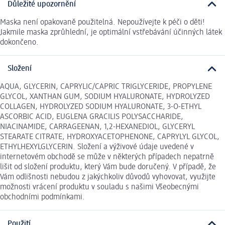
Důležité upozornění
Maska není opakovaně použitelná. Nepoužívejte k péči o děti!
Jakmile maska zprůhlední, je optimální vstřebávání účinných látek
dokončeno.
Složení
AQUA, GLYCERIN, CAPRYLIC/CAPRIC TRIGLYCERIDE, PROPYLENE
GLYCOL, XANTHAN GUM, SODIUM HYALURONATE, HYDROLYZED
COLLAGEN, HYDROLYZED SODIUM HYALURONATE, 3-O-ETHYL
ASCORBIC ACID, EUGLENA GRACILIS POLYSACCHARIDE,
NIACINAMIDE, CARRAGEENAN, 1,2-HEXANEDIOL, GLYCERYL
STEARATE CITRATE, HYDROXYACETOPHENONE, CAPRYLYL GLYCOL,
ETHYLHEXYLGLYCERIN. Složení a výživové údaje uvedené v
internetovém obchodě se může v některých případech nepatrně
lišit od složení produktu, který Vám bude doručený. V případě, že
Vám odlišnosti nebudou z jakýchkoliv důvodů vyhovovat, využijte
možnosti vrácení produktu v souladu s našimi Všeobecnými
obchodními podmínkami.
Použití