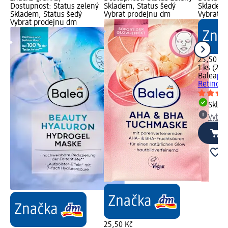
Dostupnost: Status zelený
Skladem, Status šedý
Skladem,
Skladem, Status šedý
Vybrat prodejnu dm
Vybrat p
Vybrat prodejnu dm
25,50 Kč
1 ks (25,
Balea
ple
Retinol, 
Skla
Vybra
25,50 Kč