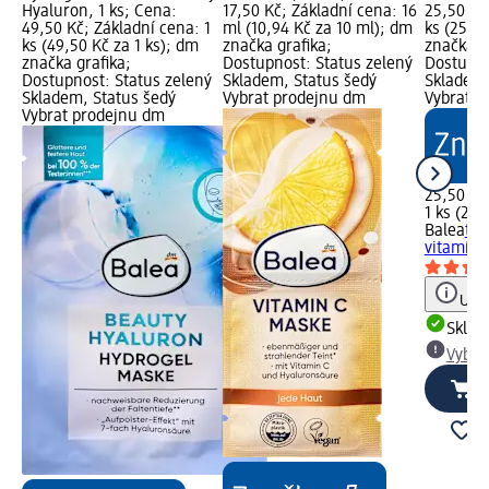
Hyaluron, 1 ks; Cena:
17,50 Kč; Základní cena: 16
25,50 Kč
49,50 Kč; Základní cena: 1
ml (10,94 Kč za 10 ml); dm
ks (25,50
ks (49,50 Kč za 1 ks); dm
značka grafika;
značka g
značka grafika;
Dostupnost: Status zelený
Dostupno
Dostupnost: Status zelený
Skladem, Status šedý
Skladem,
Skladem, Status šedý
Vybrat prodejnu dm
Vybrat p
Vybrat prodejnu dm
25,50 Kč
1 ks (25,
Balea
tex
vitamíne
Upoz
Skla
Vybra