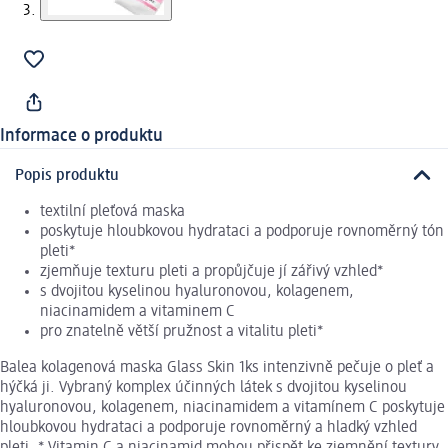
Informace o produktu
Popis produktu
textilní pleťová maska
poskytuje hloubkovou hydrataci a podporuje rovnoměrný tón
pleti*
zjemňuje texturu pleti a propůjčuje jí zářivý vzhled*
s dvojitou kyselinou hyaluronovou, kolagenem,
niacinamidem a vitaminem C
pro znatelně větší pružnost a vitalitu pleti*
Balea kolagenová maska Glass Skin 1ks intenzivně pečuje o pleť a
hýčká ji. Vybraný komplex účinných látek s dvojitou kyselinou
hyaluronovou, kolagenem, niacinamidem a vitamínem C poskytuje
hloubkovou hydrataci a podporuje rovnoměrný a hladký vzhled
pleti. * Vitamin C a niacinamid mohou přispět ke zjemnění textury