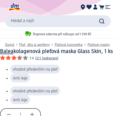
Hledat a najít
Doprava zdarma při nákupu od 1 290 Kč
Domů
Pleť, tělo & parfémy
Pleťová kosmetika
Pleťové masky
Balea
kolagenová pleťová maska Glass Skin, 1 ks
3.6
(
211 hodnocení
)
vhodné především na pleť
Anti Age
vhodné především na pleť
Anti Age