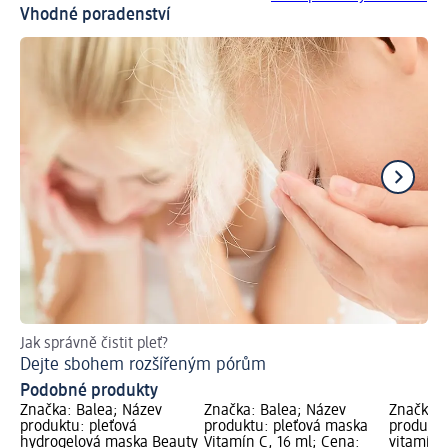
Vhodné poradenství
Jak správně čistit pleť?
Jak
Dejte sbohem rozšířeným pórům
Zd
Podobné produkty
Značka: Balea; Název
Značka: Balea; Název
Značka: 
produktu: pleťová
produktu: pleťová maska
produktu
hydrogelová maska Beauty
Vitamín C, 16 ml; Cena:
vitamíne