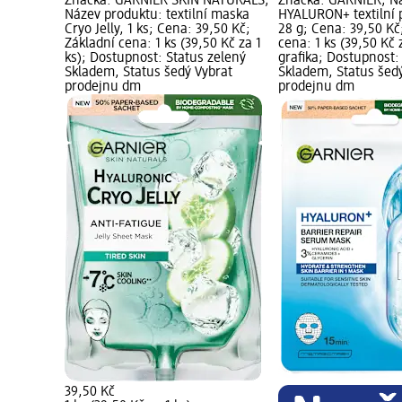
Značka: GARNIER SKIN NATURALS;
Značka: GARNIER; N
Název produktu: textilní maska
HYALURON+ textilní 
Cryo Jelly, 1 ks; Cena: 39,50 Kč;
28 g; Cena: 39,50 Kč
Základní cena: 1 ks (39,50 Kč za 1
cena: 1 ks (39,50 Kč 
ks); Dostupnost: Status zelený
grafika; Dostupnost:
Skladem, Status šedý Vybrat
Skladem, Status šed
prodejnu dm
prodejnu dm
39,50 Kč