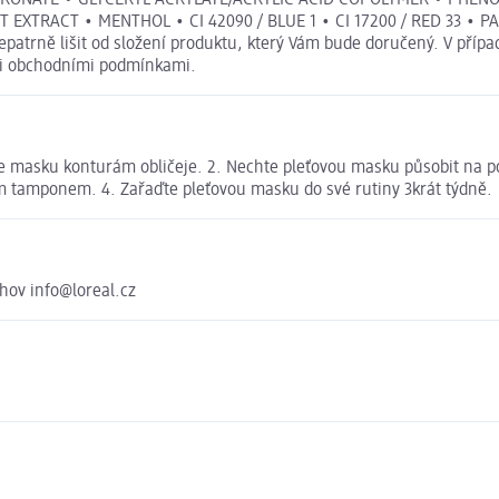
TRACT • MENTHOL • CI 42090 / BLUE 1 • CI 17200 / RED 33 • PARF
atrně lišit od složení produktu, který Vám bude doručený. V přípa
mi obchodními podmínkami.
te masku konturám obličeje. 2. Nechte pleťovou masku působit na po
ým tamponem. 4. Zařaďte pleťovou masku do své rutiny 3krát týdně.
chov info@loreal.cz