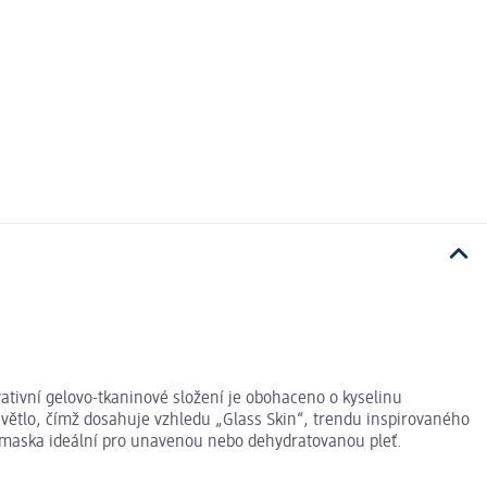
vativní gelovo-tkaninové složení je obohaceno o kyselinu
 světlo, čímž dosahuje vzhledu „Glass Skin“, trendu inspirovaného
 je maska ideální pro unavenou nebo dehydratovanou pleť.