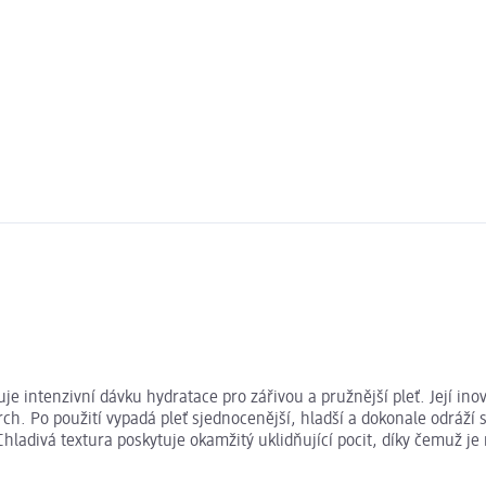
e intenzivní dávku hydratace pro zářivou a pružnější pleť. Její ino
rch. Po použití vypadá pleť sjednocenější, hladší a dokonale odráží
. Chladivá textura poskytuje okamžitý uklidňující pocit, díky čemuž