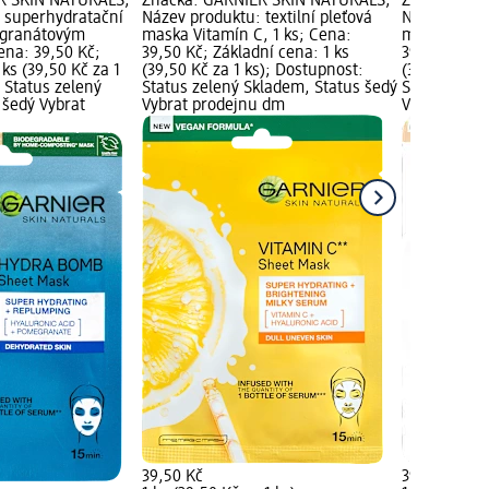
R SKIN NATURALS;
Značka: GARNIER SKIN NATURALS;
Značka: GAR
 superhydratační
Název produktu: textilní pleťová
Název produk
s granátovým
maska Vitamín C, 1 ks; Cena:
maska Salicy
ena: 39,50 Kč;
39,50 Kč; Základní cena: 1 ks
39,50 Kč; Zá
 ks (39,50 Kč za 1
(39,50 Kč za 1 ks); Dostupnost:
(39,50 Kč za
 Status zelený
Status zelený Skladem, Status šedý
Status zele
 šedý Vybrat
Vybrat prodejnu dm
Vybrat pro
39,50 Kč
39,50 Kč