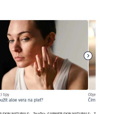
í tipy
Objevte všechn
oužít aloe vera na pleť?
Čím vyniká te