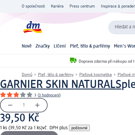
O společnosti
Kariéra
Press centrum
Inspirace & poraden
Hledat a n
Nově
Značky
Líčení
Pleť, tělo & parfémy
Men's Wor
Doprava zdarma při nákupu od 1
Domů
Pleť, tělo & parfémy
Pleťová kosmetika
Pleťové 
GARNIER SKIN NATURALS
pl
3
(
3 hodnocení
)
39,50 Kč
1 ks (39,50 Kč za 1 ks)
vč. DPH plus
poštovné