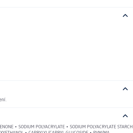
ení.
PHENONE • SODIUM POLYACRYLATE • SODIUM POLYACRYLATE STARCH
OXYETHANOL • CAPRYLYL/CAPRYL GLUCOSIDE • PVM/MA