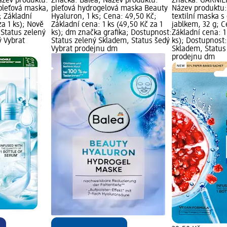
ázev produktu:
Značka: Balea; Název produktu:
Značka: GARNIE
pleťová maska,
pleťová hydrogelová maska Beauty
Název produktu:
; Základní
Hyaluron, 1 ks; Cena: 49,50 Kč;
textilní maska 
za 1 ks); Nově
Základní cena: 1 ks (49,50 Kč za 1
jablkem, 32 g; C
 Status zelený
ks); dm značka grafika; Dostupnost:
Základní cena: 1
ý Vybrat
Status zelený Skladem, Status šedý
ks); Dostupnost:
Vybrat prodejnu dm
Skladem, Status
prodejnu dm