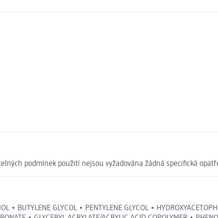
elných podmínek použití nejsou vyžadována žádná specifická opatř
EDIOL • BUTYLENE GLYCOL • PENTYLENE GLYCOL • HYDROXYACETO
RONATE • GLYCERYL ACRYLATE/ACRYLIC ACID COPOLYMER • PHEN