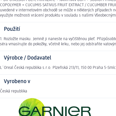
COPOLYMER • CUCUMIS SATIVUS FRUIT EXTRACT / CUCUMBER FRUIT EX
uvedené v internetovém obchodě se může v některých případech nep
využijte možnosti vrácení produktu v souladu s našimi Všeobecný
Použití
1. Rozložte masku. Jemně ji naneste na vyčištěnou pleť. Přizpůsob
séra vmasírujte do pokožky, včetně krku, nebo jej odstraňte vatov
Výrobce / Dodavatel
L´Oreal Česká republika s.r.o. Plzeňská 213/11, 150 00 Praha 5-Smí
Vyrobeno v
Česká republika