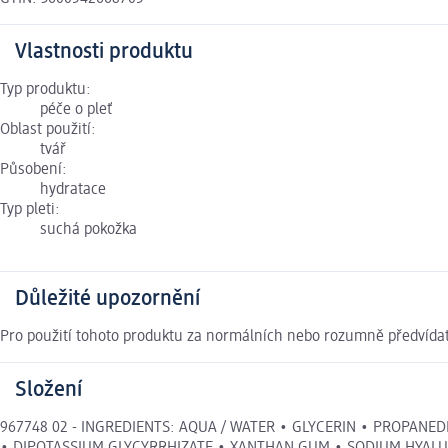
Vlastnosti produktu
Typ produktu:
péče o pleť
Oblast použití:
tvář
Působení:
hydratace
Typ pleti:
suchá pokožka
Důležité upozornění
Pro použití tohoto produktu za normálních nebo rozumně předvídat
Složení
967748 02 - INGREDIENTS: AQUA / WATER • GLYCERIN • PROPAN
• DIPOTASSIUM GLYCYRRHIZATE • XANTHAN GUM • SODIUM HYALU