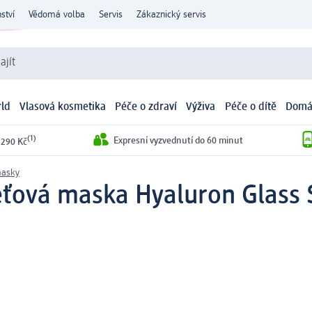
ství
Vědomá volba
Servis
Zákaznický servis
ajít
ld
Vlasová kosmetika
Péče o zdraví
Výživa
Péče o dítě
Domá
(1)
Expresní vyzvednutí do 60 minut
 290 Kč
masky
eťová maska Hyaluron Glass S