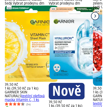
šedý Vybrat prodejnu dm
Vybrat prodejnu dm
zelený S
šedý Vyb
39,50 Kč
1 ks (39,50 Kč za 1 ks)
39,50 Kč
GARNIER SKIN
1 ks (39,
NATURALS
textilní pleťová
GARNIER
maska Vitamín C, 1 ks
NATURA
39,50 Kč
textilní 
(54)
1 ks (39,50 Kč za 1 ks)