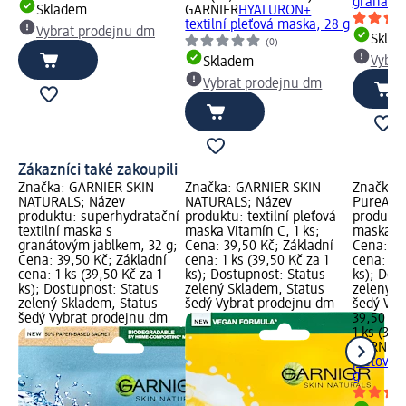
granátov
Skladem
GARNIER
HYALURON+
textilní pleťová maska, 28 g
Vybrat prodejnu dm
Skla
(0)
Vybra
Skladem
Vybrat prodejnu dm
Zákazníci také zakoupili
Značka: GARNIER SKIN
Značka: GARNIER SKIN
Značka:
NATURALS; Název
NATURALS; Název
PureActi
produktu: superhydratační
produktu: textilní pleťová
produktu:
textilní maska s
maska Vitamín C, 1 ks;
maska Sal
granátovým jablkem, 32 g;
Cena: 39,50 Kč; Základní
Cena: 39
Cena: 39,50 Kč; Základní
cena: 1 ks (39,50 Kč za 1
cena: 1 k
cena: 1 ks (39,50 Kč za 1
ks); Dostupnost: Status
ks); Dos
ks); Dostupnost: Status
zelený Skladem, Status
zelený S
zelený Skladem, Status
šedý Vybrat prodejnu dm
šedý Vyb
šedý Vybrat prodejnu dm
39,50 Kč
1 ks (39,
GARNIER
pleťová m
g