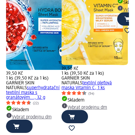
Skla
Vybra
39,50 Kč
39,50 Kč
1 ks (39,50 Kč za 1 ks)
1 ks (39,50 Kč za 1 ks)
GARNIER SKIN
GARNIER SKIN
NATURALS
textilní pleťová
NATURALS
superhydratační
maska Vitamín C, 1 ks
textilní maska s
(54)
granátovým..., 32 g
Skladem
(22)
Vybrat prodejnu dm
Skladem
Vybrat prodejnu dm