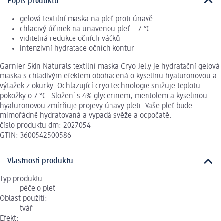
Popis produktu
gelová textilní maska na pleť proti únavě
chladivý účinek na unavenou pleť – 7 °C
viditelná redukce očních váčků
intenzivní hydratace očních kontur
Garnier Skin Naturals textilní maska Cryo Jelly je hydratační gelová
maska s chladivým efektem obohacená o kyselinu hyaluronovou a
výtažek z okurky. Ochlazující cryo technologie snižuje teplotu
pokožky o 7 °C. Složení s 4% glycerinem, mentolem a kyselinou
hyaluronovou zmírňuje projevy únavy pleti. Vaše pleť bude
mimořádně hydratovaná a vypadá svěže a odpočatě.
číslo produktu dm: 2027054
GTIN: 3600542500586
Vlastnosti produktu
Typ produktu:
péče o pleť
Oblast použití:
tvář
Efekt: