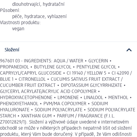
dlouhotrvající, hydratační
Působení:
péče, hydratace, vyhlazení
Vlastnosti produktu:
vegan
Složení
967601 03 - INGREDIENTS: AQUA / WATER • GLYCERIN •
PROPANEDIOL • BUTYLENE GLYCOL • PENTYLENE GLYCOL •
CAPRYLYL/CAPRYL GLUCOSIDE • CI 19140 / YELLOW 5 • CI 42090 /
BLUE 1 • CITRONELLOL • CUCUMIS SATIVUS FRUIT EXTRACT /
CUCUMBER FRUIT EXTRACT • DIPOTASSIUM GLYCYRRHIZATE •
GLYCERYL ACRYLATE/ACRYLIC ACID COPOLYMER •
HYDROXYACETOPHENONE • LIMONENE • LINALOOL • MENTHOL •
PHENOXYETHANOL • PVM/MA COPOLYMER • SODIUM
HYALURONATE • SODIUM POLYACRYLATE • SODIUM POLYACRYLATE
STARCH • XANTHAN GUM • PARFUM / FRAGRANCE (F.I.L.
Z70012829/1). Složení a výživové údaje uvedené v internetovém
obchodě se může v některých případech nepatrně lišit od složení
produktu, který Vám bude doručený. V případě, že Vám odlišnosti