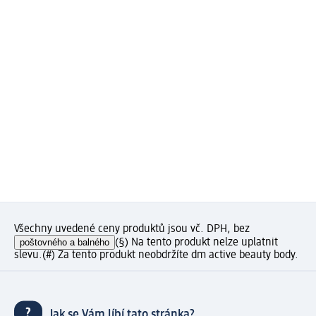
Všechny uvedené ceny produktů jsou vč. DPH, bez
poštovného a balného
(§) Na tento produkt nelze uplatnit
slevu.
(#) Za tento produkt neobdržíte dm active beauty body.
Jak se Vám líbí tato stránka?