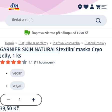
Hledat a najít
Doprava zdarma při nákupu od 1 290 Kč
Domů
Pleť, tělo & parfémy
Pleťová kosmetika
Pleťové masky
GARNIER SKIN NATURALS
textilní maska Cryo
Jelly, 1 ks
4.1
(
11 hodnocení
)
vegan
vegan
39,50 Kč