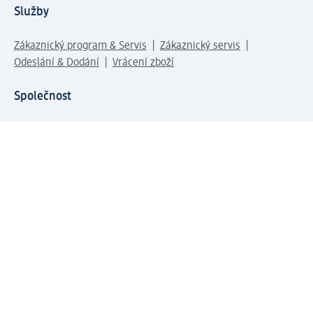
Služby
Zákaznický program & Servis
Zákaznický servis
Odeslání & Dodání
Vrácení zboží
Společnost
O společnosti
Společenská odpovědnost
Kariéra
Press centrum
Svět dm
Platební možnosti