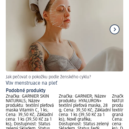
Jak pečovat o pokožku podle ženského cyklu?
Co
Vliv menstruace na pleť
Ná
Podobné produkty
Značka: GARNIER SKIN
Značka: GARNIER; Název
Značka:
NATURALS; Název
produktu: HYALURON+
NATURAL
produktu: textilní pleťová
textilní pleťová maska, 28
produktu
maska Vitamín C, 1 ks;
g; Cena: 39,50 Kč; Základní
textilní 
Cena: 39,50 Kč; Základní
cena: 1 ks (39,50 Kč za 1
granátov
cena: 1 ks (39,50 Kč za 1
ks); Nově grafika;
Cena: 39
ks); Dostupnost: Status
Dostupnost: Status zelený
cena: 1 k
zelený Skladem, Status
Skladem, Status šedý
ks); Dos