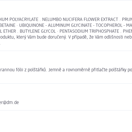
 SODIUM POLYACRYLATE . NELUMBO NUCIFERA FLOWER EXTRACT . PR
 . BETAINE · UBIQUINONE - ALUMINUM GLYCINATE - TOCOPHEROL - 
 ETHER . BUTYLENE GLYCOL · PENTASODIUM TRIPHOSPHATE . PHENOX
roduktu, který Vám bude doručený. V případě, že Vám odlišnosti neb
.
rannou fólii z polštářků. Jemně a rovnoměrně přitlačte polštářky p
ter@dm.de