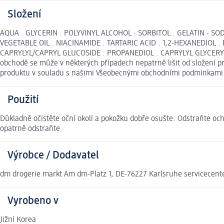
Složení
AQUA . GLYCERIN . POLYVINYL ALCOHOL · SORBITOL . GELATIN -
VEGETABLE OIL . NIACINAMIDE . TARTARIC ACID . 1,2-HEXANEDIOL
CAPRYLYL/CAPRYL GLUCOSIDE . PROPANEDIOL . CAPRYLYL GLYCERYL
obchodě se může v některých případech nepatrně lišit od složení p
produktu v souladu s našimi Všeobecnými obchodními podmínkami
Použití
Důkladně očistěte oční okolí a pokožku dobře osušte. Odstraňte och
opatrně odstraňte.
Výrobce / Dodavatel
dm drogerie markt Am dm-Platz 1, DE-76227 Karlsruhe servicecen
Vyrobeno v
Jižní Korea