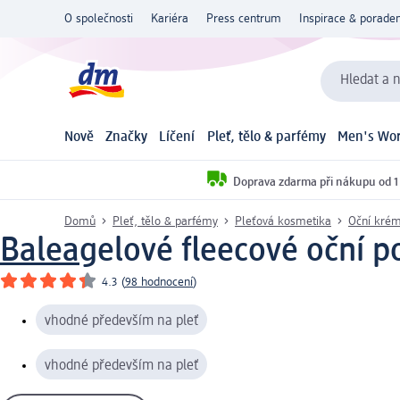
O společnosti
Kariéra
Press centrum
Inspirace & poraden
Hledat a n
Nově
Značky
Líčení
Pleť, tělo & parfémy
Men's Wor
Doprava zdarma při nákupu od 1
Domů
Pleť, tělo & parfémy
Pleťová kosmetika
Oční krém
Balea
gelové fleecové oční po
4.3
(
98 hodnocení
)
vhodné především na pleť
vhodné především na pleť