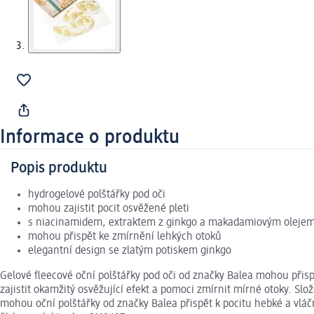
Informace o produktu
Popis produktu
hydrogelové polštářky pod oči
mohou zajistit pocit osvěžené pleti
s niacinamidem, extraktem z ginkgo a makadamiovým oleje
mohou přispět ke zmírnění lehkých otoků
elegantní design se zlatým potiskem ginkgo
Gelové fleecové oční polštářky pod oči od značky Balea mohou přis
zajistit okamžitý osvěžující efekt a pomoci zmírnit mírné otoky. 
mohou oční polštářky od značky Balea přispět k pocitu hebké a vláč