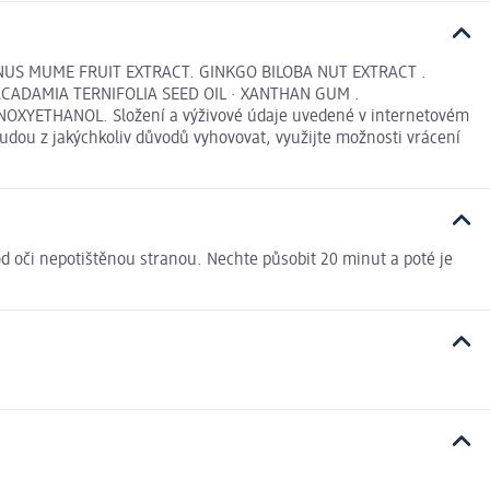
UNUS MUME FRUIT EXTRACT. GINKGO BILOBA NUT EXTRACT .
MACADAMIA TERNIFOLIA SEED OIL · XANTHAN GUM .
YETHANOL. Složení a výživové údaje uvedené v internetovém
udou z jakýchkoliv důvodů vyhovovat, využijte možnosti vrácení
od oči nepotištěnou stranou. Nechte působit 20 minut a poté je