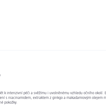
m
pět k intenzivní péči a svěžímu i uvolněnému vzhledu očního okolí.
Složení s niacinamidem, extraktem z ginkgo a makadamiovým olejem m
né pokožky.