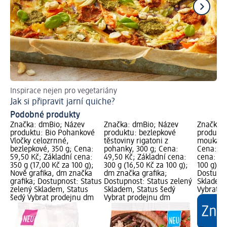
Inspirace nejen pro vegetariány
Jak
Jak si připravit jarní quiche?
Vý
Podobné produkty
Značka: dmBio; Název
Značka: dmBio; Název
Značka: 
0
produktu: Bio Pohankové
produktu: bezlepkové
produktu
dní
Vločky celozrnné,
těstoviny rigatoni z
mouka ce
100
bezlepkové, 350 g; Cena:
pohanky, 300 g; Cena:
Cena: 79
59,50 Kč; Základní cena:
49,50 Kč; Základní cena:
cena: 50
ný
350 g (17,00 Kč za 100 g);
300 g (16,50 Kč za 100 g);
100 g); 
Nově grafika, dm značka
dm značka grafika;
Dostupno
grafika; Dostupnost: Status
Dostupnost: Status zelený
Skladem,
zelený Skladem, Status
Skladem, Status šedý
Vybrat p
šedý Vybrat prodejnu dm
Vybrat prodejnu dm