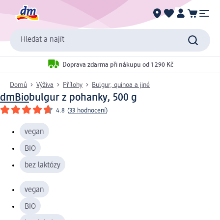
Hledat a najít
Doprava zdarma při nákupu od 1 290 Kč
Domů
Výživa
Přílohy
Bulgur, quinoa a jiné
dmBio
bulgur z pohanky, 500 g
4.8
(
33 hodnocení
)
vegan
BIO
bez laktózy
vegan
BIO