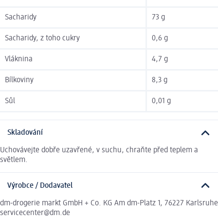
Sacharidy
73 g
Sacharidy, z toho cukry
0,6 g
Vláknina
4,7 g
Bílkoviny
8,3 g
Sůl
0,01 g
Skladování
Uchovávejte dobře uzavřené, v suchu, chraňte před teplem a
světlem.
Výrobce / Dodavatel
dm-drogerie markt GmbH + Co. KG Am dm-Platz 1, 76227 Karlsruhe
servicecenter@dm.de