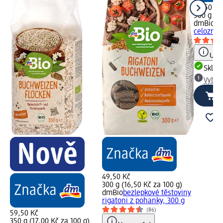
79,50 Kč
500 g (15
dmBio
bi
celozrnn
Upoz
Skla
Vybra
49,50 Kč
300 g (16,50 Kč za 100 g)
dmBio
bezlepkové těstoviny
rigatoni z pohanky, 300 g
(86)
59,50 Kč
350 g (17,00 Kč za 100 g)