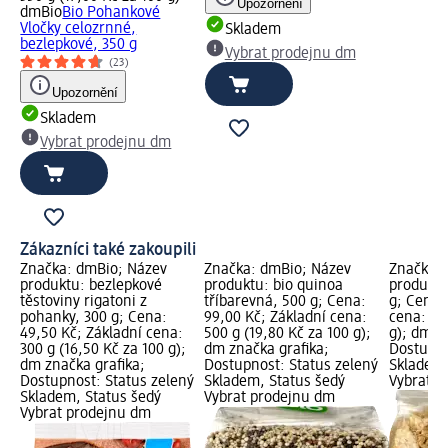
Upozornění
dmBio
Bio Pohankové
Vločky celozrnné,
Skladem
bezlepkové, 350 g
Vybrat prodejnu dm
(23)
Upozornění
Skladem
Vybrat prodejnu dm
Zákazníci také zakoupili
Značka: dmBio; Název
Značka: dmBio; Název
Značka: 
produktu: bezlepkové
produktu: bio quinoa
produktu
těstoviny rigatoni z
tříbarevná, 500 g; Cena:
g; Cena:
pohanky, 300 g; Cena:
99,00 Kč; Základní cena:
cena: 50
49,50 Kč; Základní cena:
500 g (19,80 Kč za 100 g);
g); dm z
300 g (16,50 Kč za 100 g);
dm značka grafika;
Dostupno
dm značka grafika;
Dostupnost: Status zelený
Skladem,
Dostupnost: Status zelený
Skladem, Status šedý
Vybrat p
Skladem, Status šedý
Vybrat prodejnu dm
Vybrat prodejnu dm