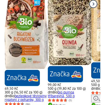
49,50 Kč
99,00 Kč
500 g (9,
49,50 Kč
500 g (19,80 Kč za 100 g)
dmBio
bi
300 g (16,50 Kč za 100 g)
dmBio
bio quinoa
dmBio
bezlepkové těstoviny
tříbarevná, 500 g
rigatoni z pohanky, 300 g
Upoz
(5)
(86)