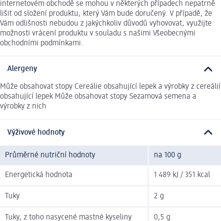
internetovém obchodě se mohou v některých případech nepatrně
lišit od složení produktu, který Vám bude doručený. V případě, že
Vám odlišnosti nebudou z jakýchkoliv důvodů vyhovovat, využijte
možnosti vrácení produktu v souladu s našimi Všeobecnými
obchodními podmínkami.
Alergeny
Může obsahovat stopy Cereálie obsahující lepek a výrobky z cereálií
obsahující lepek Může obsahovat stopy Sezamová semena a
výrobky z nich
Výživové hodnoty
Průměrné nutriční hodnoty
na 100 g
Energetická hodnota
1 489 kJ / 351 kcal
Tuky
2 g
Tuky, z toho nasycené mastné kyseliny
0,5 g