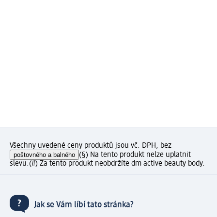
Všechny uvedené ceny produktů jsou vč. DPH, bez
poštovného a balného
(§) Na tento produkt nelze uplatnit
slevu.
(#) Za tento produkt neobdržíte dm active beauty body.
Jak se Vám líbí tato stránka?