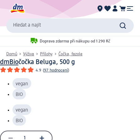
Hledat a najít
Doprava zdarma při nákupu od 1 290 Kč
Domů
Výživa
Přílohy
Čočka, fazole
dmBio
čočka Beluga, 500 g
4.9
(
97 hodnocení
)
vegan
BIO
vegan
BIO