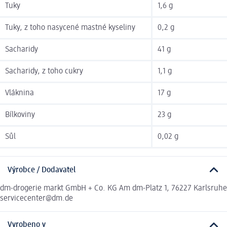
Tuky
1,6 g
Tuky, z toho nasycené mastné kyseliny
0,2 g
Sacharidy
41 g
Sacharidy, z toho cukry
1,1 g
Vláknina
17 g
Bílkoviny
23 g
Sůl
0,02 g
Výrobce / Dodavatel
dm-drogerie markt GmbH + Co. KG Am dm-Platz 1, 76227 Karlsruhe
servicecenter@dm.de
Vyrobeno v