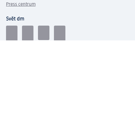
Press centrum
Svět dm
Platební možnosti
Spojte se s dm