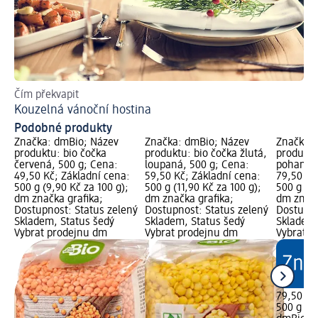
Čím překvapit
Ro
Kouzelná vánoční hostina
Ch
Podobné produkty
Značka: dmBio; Název
Značka: dmBio; Název
Značka: 
produktu: bio čočka
produktu: bio čočka žlutá,
produktu
červená, 500 g; Cena:
loupaná, 500 g; Cena:
pohanky,
49,50 Kč; Základní cena:
59,50 Kč; Základní cena:
79,50 Kč
500 g (9,90 Kč za 100 g);
500 g (11,90 Kč za 100 g);
500 g (15
dm značka grafika;
dm značka grafika;
dm značk
Dostupnost: Status zelený
Dostupnost: Status zelený
Dostupno
Skladem, Status šedý
Skladem, Status šedý
Skladem,
Vybrat prodejnu dm
Vybrat prodejnu dm
Vybrat p
79,50 Kč
500 g (15