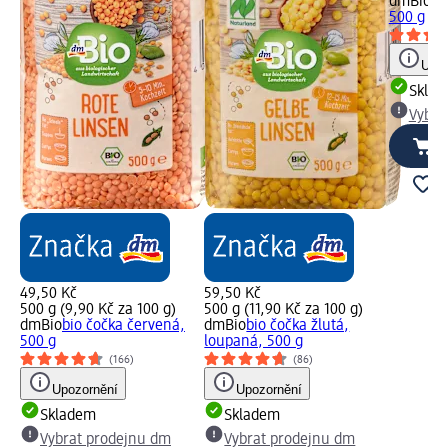
dmBio
bu
500 g
Upoz
Skla
Vybra
49,50 Kč
59,50 Kč
500 g (9,90 Kč za 100 g)
500 g (11,90 Kč za 100 g)
dmBio
bio čočka červená,
dmBio
bio čočka žlutá,
500 g
loupaná, 500 g
(166)
(86)
Upozornění
Upozornění
Skladem
Skladem
Vybrat prodejnu dm
Vybrat prodejnu dm