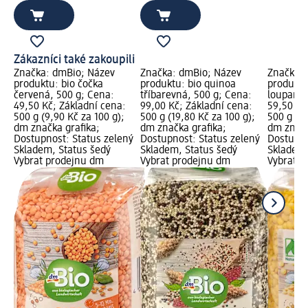
Zákazníci také zakoupili
Značka: dmBio; Název
Značka: dmBio; Název
Značka: 
produktu: bio čočka
produktu: bio quinoa
produktu
červená, 500 g; Cena:
tříbarevná, 500 g; Cena:
loupaná,
49,50 Kč; Základní cena:
99,00 Kč; Základní cena:
59,50 Kč
500 g (9,90 Kč za 100 g);
500 g (19,80 Kč za 100 g);
500 g (11
dm značka grafika;
dm značka grafika;
dm značk
Dostupnost: Status zelený
Dostupnost: Status zelený
Dostupno
Skladem, Status šedý
Skladem, Status šedý
Skladem,
Vybrat prodejnu dm
Vybrat prodejnu dm
Vybrat p