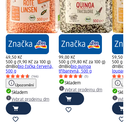
49,50 Kč
99,00 Kč
59,50 Kč
500 g (9,90 Kč za 100 g)
500 g (19,80 Kč za 100 g)
500 g (11
dmBio
bio čočka červená,
dmBio
bio quinoa
dmBio
bi
500 g
tříbarevná, 500 g
loupaná,
(166)
(5)
Skladem
Upozornění
Upoz
Vybrat prodejnu dm
Skladem
Skla
Vybrat prodejnu dm
Vybra