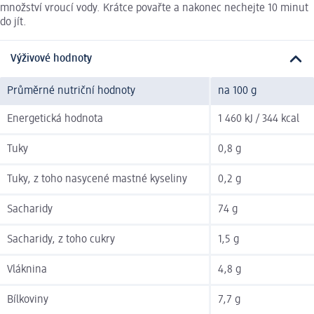
množství vroucí vody. Krátce povařte a nakonec nechejte 10 minut
do jít.
Výživové hodnoty
Průměrné nutriční hodnoty
na 100 g
Energetická hodnota
1 460 kJ / 344 kcal
Tuky
0,8 g
Tuky, z toho nasycené mastné kyseliny
0,2 g
Sacharidy
74 g
Sacharidy, z toho cukry
1,5 g
Vláknina
4,8 g
Bílkoviny
7,7 g