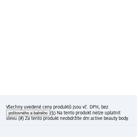
Všechny uvedené ceny produktů jsou vč. DPH, bez
poštovného a balného
(§) Na tento produkt nelze uplatnit
slevu.
(#) Za tento produkt neobdržíte dm active beauty body.