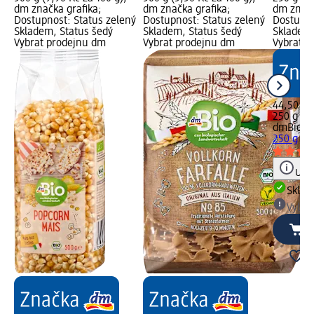
dm značka grafika;
dm značka grafika;
dm značk
Dostupnost: Status zelený
Dostupnost: Status zelený
Dostupno
Skladem, Status šedý
Skladem, Status šedý
Skladem,
Vybrat prodejnu dm
Vybrat prodejnu dm
Vybrat p
44,50 Kč
250 g (17
dmBio
bi
250 g
Upoz
Skla
Vybra