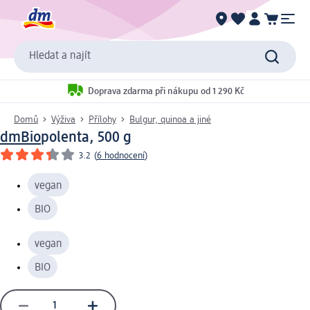
Hledat a najít
Doprava zdarma při nákupu od 1 290 Kč
Domů
Výživa
Přílohy
Bulgur, quinoa a jiné
dmBio
polenta, 500 g
3.2
(
6 hodnocení
)
vegan
BIO
vegan
BIO