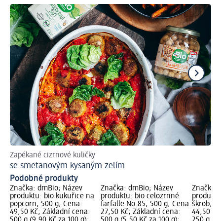
Zapékané cizrnové kuličky
In
se smetanovým kysaným zelím
Ja
Podobné produkty
Značka: dmBio; Název
Značka: dmBio; Název
Značka: 
produktu: bio kukuřice na
produktu: bio celozrnné
produktu
popcorn, 500 g; Cena:
farfalle No.85, 500 g; Cena:
škrob, 2
49,50 Kč; Základní cena:
27,50 Kč; Základní cena:
44,50 Kč
500 g (9,90 Kč za 100 g);
500 g (5,50 Kč za 100 g);
250 g (17