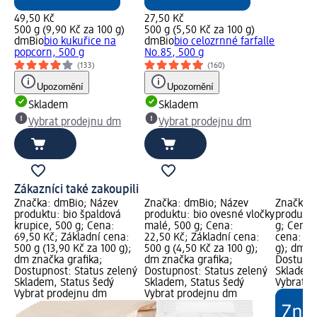
49,50 Kč
27,50 Kč
500 g (9,90 Kč za 100 g)
500 g (5,50 Kč za 100 g)
dmBio
bio kukuřice na
dmBio
bio celozrnné farfalle
popcorn, 500 g
No.85, 500 g
(133)
(160)
Upozornění
Upozornění
Skladem
Skladem
Vybrat prodejnu dm
Vybrat prodejnu dm
Zákazníci také zakoupili
Značka: dmBio; Název
Značka: dmBio; Název
Značka: 
produktu: bio špaldová
produktu: bio ovesné vločky
produktu
krupice, 500 g; Cena:
malé, 500 g; Cena:
g; Cena:
69,50 Kč; Základní cena:
22,50 Kč; Základní cena:
cena: 50
500 g (13,90 Kč za 100 g);
500 g (4,50 Kč za 100 g);
g); dm z
dm značka grafika;
dm značka grafika;
Dostupno
Dostupnost: Status zelený
Dostupnost: Status zelený
Skladem,
Skladem, Status šedý
Skladem, Status šedý
Vybrat p
Vybrat prodejnu dm
Vybrat prodejnu dm