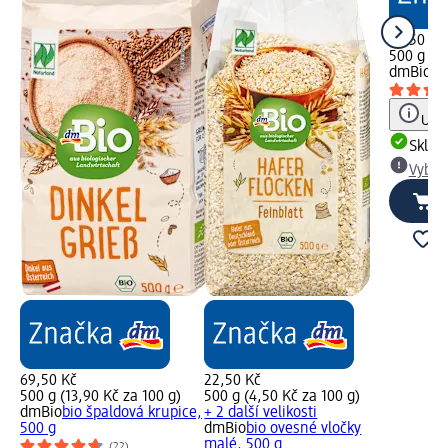
39,50 Kč
500 g (7,
dmBio
bi
Upoz
Skla
Vybra
69,50 Kč
22,50 Kč
500 g (13,90 Kč za 100 g)
500 g (4,50 Kč za 100 g)
dmBio
bio špaldová krupice,
+ 2 další velikosti
500 g
dmBio
bio ovesné vločky
malé, 500 g
(22)