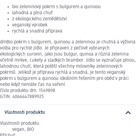
bio zeleninový pokrm s bulgurem a quinoou
lahodná a plná chuť
z ekologického zemědělství
veganský výrobek
rychlá a snadná příprava
dmBio pokrm s bulgurem, quinoou a zeleninou je chutná a výživná
volba pro rychlé jídlo. Je připraven z pečlivě vybraných
ekologických surovin, jako jsou bulgur, quinoa a různá zelenina
včetně mrkve, cukety a sladkých brambor. Jídlo se vyznačuje plnou,
lahodnou chutí, která potěší všechny milovníky zeleninových
pokrmů. Jelikož je příprava rychlá a snadná, je tento veganský
pokrm s bulgurem a quinoou ideálním řešením pro oběd v práci
nebo když nemáte čas na vaření.
číslo produktu dm: 1549898
GTIN: 4066447889925
Vlastnosti produktu
Vlastnosti produktu:
vegan, BIO
Příchuť: