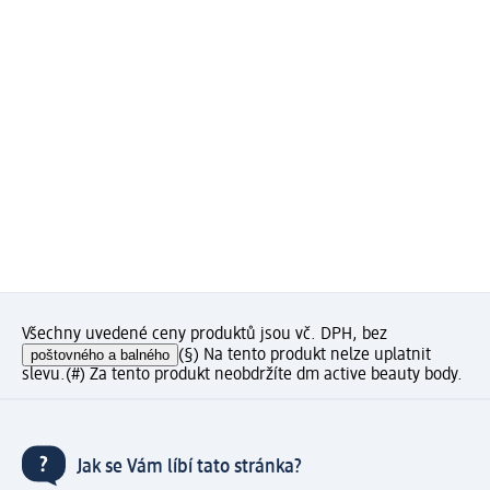
Všechny uvedené ceny produktů jsou vč. DPH, bez
poštovného a balného
(§) Na tento produkt nelze uplatnit
slevu.
(#) Za tento produkt neobdržíte dm active beauty body.
Jak se Vám líbí tato stránka?