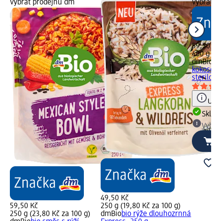
Vybrat prodejnu dm
Vybrat p
59,50 Kč
400 g (14
dmBio
ci
kokosov
sterilova
Upoz
Skla
Vybra
49,50 Kč
59,50 Kč
250 g (19,80 Kč za 100 g)
250 g (23,80 Kč za 100 g)
dmBio
bio rýže dlouhozrnná