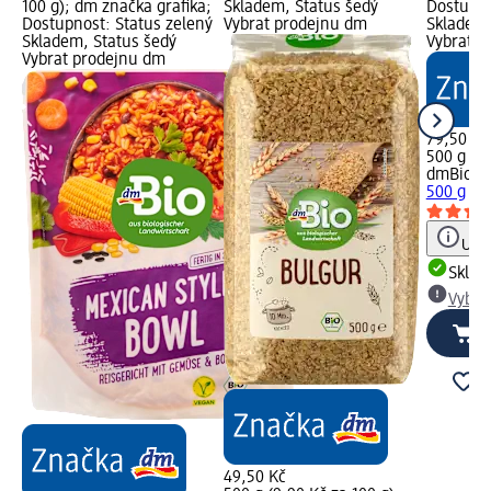
100 g); dm značka grafika;
Skladem, Status šedý
Dostupno
Dostupnost: Status zelený
Vybrat prodejnu dm
Skladem,
Skladem, Status šedý
Vybrat p
Vybrat prodejnu dm
79,50 Kč
500 g (15
dmBio
bu
500 g
Upoz
Skla
Vybra
49,50 Kč