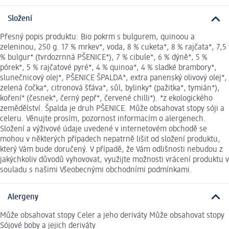
Složení
Přesný popis produktu: Bio pokrm s bulgurem, quinoou a
zeleninou, 250 g. 17 % mrkev*, voda, 8 % cuketa*, 8 % rajčata*, 7,5
% bulgur* (tvrdozrnná PŠENICE*), 7 % cibule*, 6 % dýně*, 5 %
pórek*, 5 % rajčatové pyré*, 4 % quinoa*, 4 % sladké brambory*,
slunečnicový olej*, PŠENICE ŠPALDA*, extra panenský olivový olej*,
zelená čočka*, citronová šťáva*, sůl, bylinky* (pažitka*, tymián*),
koření* (česnek*, černý pepř*, červené chilli*). *z ekologického
zemědělství. Špalda je druh PŠENICE. Může obsahovat stopy sóji a
celeru. Věnujte prosím, pozornost informacím o alergenech.
Složení a výživové údaje uvedené v internetovém obchodě se
mohou v některých případech nepatrně lišit od složení produktu,
který Vám bude doručený. V případě, že Vám odlišnosti nebudou z
jakýchkoliv důvodů vyhovovat, využijte možnosti vrácení produktu v
souladu s našimi Všeobecnými obchodními podmínkami.
Alergeny
Může obsahovat stopy Celer a jeho deriváty Může obsahovat stopy
Sójové boby a jejich deriváty