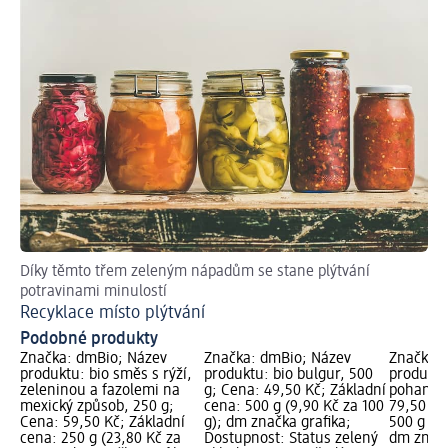
Díky těmto třem zeleným nápadům se stane plýtvání
potravinami minulostí
Recyklace místo plýtvání
Podobné produkty
Značka: dmBio; Název
Značka: dmBio; Název
Značka: 
produktu: bio směs s rýží,
produktu: bio bulgur, 500
produktu
zeleninou a fazolemi na
g; Cena: 49,50 Kč; Základní
pohanky,
mexický způsob, 250 g;
cena: 500 g (9,90 Kč za 100
79,50 Kč
Cena: 59,50 Kč; Základní
g); dm značka grafika;
500 g (15
cena: 250 g (23,80 Kč za
Dostupnost: Status zelený
dm značk