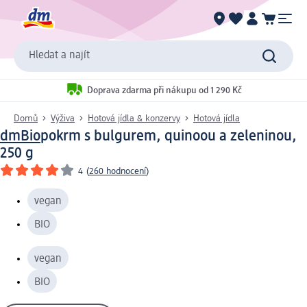
Hledat a najít
Doprava zdarma při nákupu od 1 290 Kč
Domů
Výživa
Hotová jídla & konzervy
Hotová jídla
dmBio
pokrm s bulgurem, quinoou a zeleninou,
250 g
4
(
260 hodnocení
)
vegan
BIO
vegan
BIO