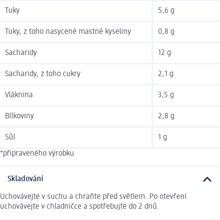
Tuky
5,6 g
Tuky, z toho nasycené mastné kyseliny
0,8 g
Sacharidy
12 g
Sacharidy, z toho cukry
2,1 g
Vláknina
3,5 g
Bílkoviny
2,8 g
Sůl
1 g
*připraveného výrobku
Skladování
Uchovávejte v suchu a chraňte před světlem. Po otevření
uchovávejte v chladničce a spotřebujte do 2 dnů.