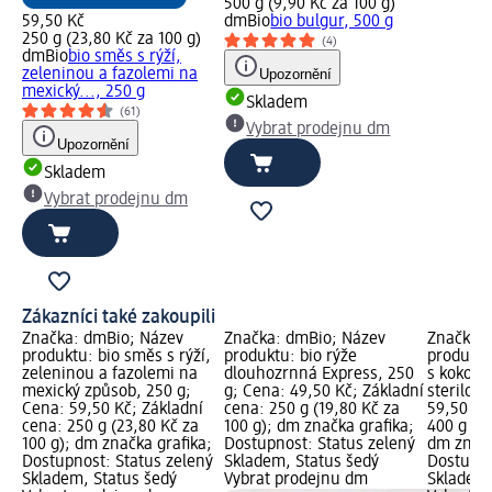
500 g (9,90 Kč za 100 g)
59,50 Kč
dmBio
bio bulgur, 500 g
250 g (23,80 Kč za 100 g)
(4)
dmBio
bio směs s rýží,
zeleninou a fazolemi na
Upozornění
mexický..., 250 g
Skladem
(61)
Vybrat prodejnu dm
Upozornění
Skladem
Vybrat prodejnu dm
Zákazníci také zakoupili
Značka: dmBio; Název
Značka: dmBio; Název
Značka: 
produktu: bio směs s rýží,
produktu: bio rýže
produktu
zeleninou a fazolemi na
dlouhozrnná Express, 250
s kokos
mexický způsob, 250 g;
g; Cena: 49,50 Kč; Základní
sterilov
Cena: 59,50 Kč; Základní
cena: 250 g (19,80 Kč za
59,50 Kč
cena: 250 g (23,80 Kč za
100 g); dm značka grafika;
400 g (14
100 g); dm značka grafika;
Dostupnost: Status zelený
dm značk
Dostupnost: Status zelený
Skladem, Status šedý
Dostupno
Skladem, Status šedý
Vybrat prodejnu dm
Skladem,