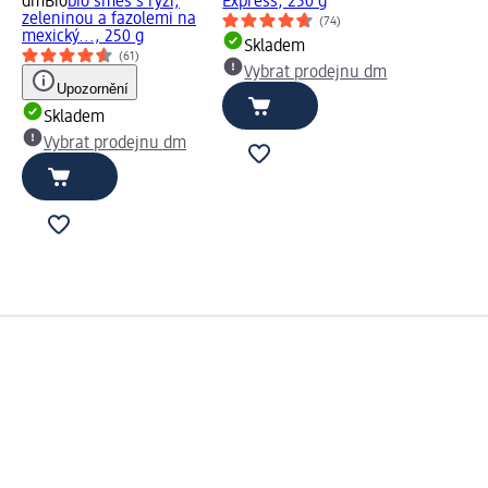
dmBio
bio směs s rýží,
Express, 250 g
zeleninou a fazolemi na
(74)
mexický..., 250 g
Skladem
(61)
Vybrat prodejnu dm
Upozornění
Skladem
Vybrat prodejnu dm