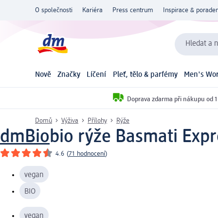
O společnosti
Kariéra
Press centrum
Inspirace & poraden
Hledat a n
Nově
Značky
Líčení
Pleť, tělo & parfémy
Men's Wor
Doprava zdarma při nákupu od 1
Domů
Výživa
Přílohy
Rýže
dmBio
bio rýže Basmati Expre
4.6
(
71 hodnocení
)
vegan
BIO
vegan