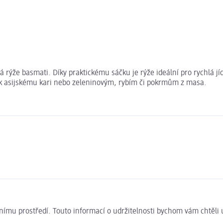
 rýže basmati. Díky praktickému sáčku je rýže ideální pro rychlá jí
u k asijskému kari nebo zeleninovým, rybím či pokrmům z masa.
ivotnímu prostředí. Touto informací o udržitelnosti bychom vám chtěl