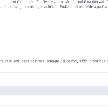
m na horní části obalu. Zahřívejte v mikrovlnné troubě na 800 watt
alíř a krátce ji promíchejte vidličkou. Podle chuti okořeňte a podáve
tevřete. Rýži dejte do hrnce, přidejte 2 lžíce vody a lžící prom ích