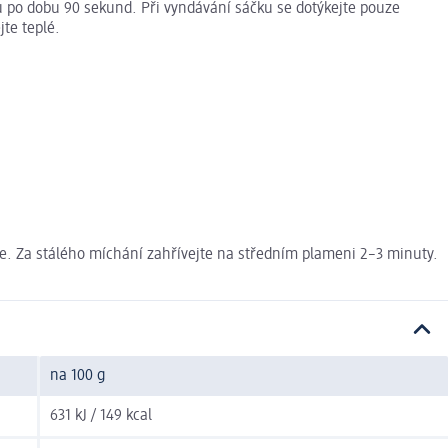
 ů po dobu 90 sekund. Při vyndávání sáčku se dotýkejte pouze
jte teplé.
ejte. Za stálého míchání zahřívejte na středním plameni 2–3 minuty.
na 100 g
631 kJ / 149 kcal