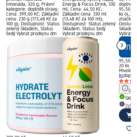
limonáda, 320 g; Právní
Energy & Focus Drink, 330
doplněk 
kategorie: doplněk stravy;
ml; Cena: 44,50 Kč;
95,50 Kč
Cena: 399,00 Kč; Základní
Základní cena: 330 ml
ks (4,78 
cena: 230 g (173,48 Kč za
(13,48 Kč za 100 ml);
značka g
100 g); Dostupnost: Status
Dostupnost: Status zelený
Dostupno
zelený Skladem, Status
Skladem, Status šedý
Skladem,
šedý Vybrat prodejnu dm
Vybrat prodejnu dm
Vybrat p
95,50 Kč
20 ks (4,
Mivolis
el
ks
doplně
Upoz
Skla
Vybra