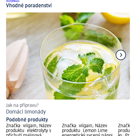
vilgain
Vhodné poradenství
Jak na přípravu?
Do
Domácí limonády
Ja
Podobné produkty
Značka: vilgain; Název
Značka: vilgain; Název
Značka: 
produktu: elektrolyty s
produktu: Lemon Lime
produktu:
příchutí malinová
energetický sycený nápoj
ks; Právn