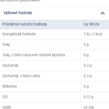
obchodními podmínkami.
Výživové hodnoty
Průměrné nutriční hodnoty
na 100 ml
Energetická hodnota
7 kJ / 2 kcal
Tuky
0 g
Tuky, z toho nasycené mastné kyseliny
0 g
Sacharidy
0,3 g
Sacharidy, z toho cukry
0,3 g
Bílkoviny
0 g
Sůl
0,12 g
Sodík
45 mg