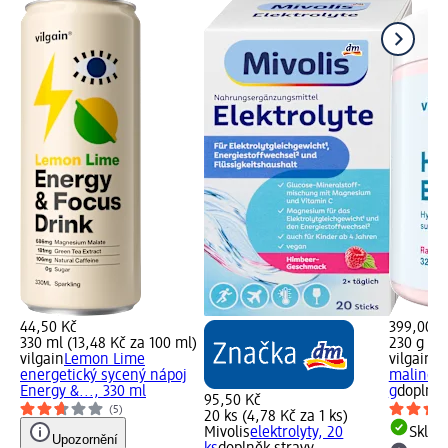
44,50 Kč
399,00 K
330 ml (13,48 Kč za 100 ml)
230 g (17
vilgain
Lemon Lime
vilgain
el
energetický sycený nápoj
malinová
Energy &..., 330 ml
g
doplněk
95,50 Kč
(5)
20 ks (4,78 Kč za 1 ks)
Mivolis
elektrolyty, 20
Skla
Upozornění