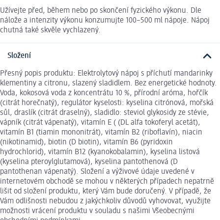
Užívejte před, během nebo po skončení fyzického výkonu. Dle
nálože a intenzity výkonu konzumujte 100–500 ml nápoje. Nápoj
chutná také skvěle vychlazený.
Složení
Přesný popis produktu: Elektrolytový nápoj s příchutí mandarinky
klementiny a citronu, slazený sladidlem. Bez energetické hodnoty.
Voda, kokosová voda z koncentrátu 10 %, přírodní aróma, hořčík
(citrát horečnatý), regulátor kyselosti: kyselina citrónová, mořská
sůl, draslík (citrát draselný), sladidlo: steviol glykosidy ze stévie,
vápník (citrát vápenatý), vitamín E ( (DL alfa tokoferyl acetát),
vitamín B1 (tiamin mononitrát), vitamín B2 (riboflavín), niacin
(nikotinamid), biotin (D biotin), vitamín B6 (pyridoxin
hydrochlorid), vitamín B12 (kyanokobalamin), kyselina listová
(kyselina pteroylglutamová), kyselina pantothenová (D
pantothenan vápenatý). Složení a výživové údaje uvedené v
internetovém obchodě se mohou v některých případech nepatrně
lišit od složení produktu, který Vám bude doručený. V případě, že
Vám odlišnosti nebudou z jakýchkoliv důvodů vyhovovat, využijte
možnosti vrácení produktu v souladu s našimi Všeobecnými