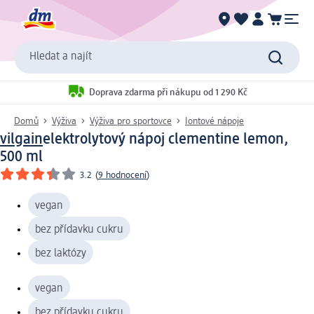
Hledat a najít
Doprava zdarma při nákupu od 1 290 Kč
Domů
Výživa
Výživa pro sportovce
Iontové nápoje
vilgain
elektrolytový nápoj clementine lemon,
500 ml
3.2
(
9 hodnocení
)
vegan
bez přídavku cukru
bez laktózy
vegan
bez přídavku cukru