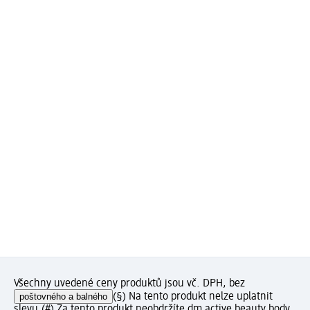
Všechny uvedené ceny produktů jsou vč. DPH, bez
poštovného a balného
(§) Na tento produkt nelze uplatnit
slevu.
(#) Za tento produkt neobdržíte dm active beauty body.