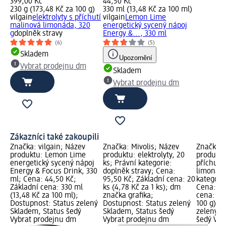
399,00 Kč
44,50 Kč
230 g (173,48 Kč za 100 g)
330 ml (13,48 Kč za 100 ml)
vilgain
elektrolyty s příchutí
vilgain
Lemon Lime
malinová limonáda, 320
energetický sycený nápoj
g
doplněk stravy
Energy &..., 330 ml
(6)
(5)
Skladem
Upozornění
Vybrat prodejnu dm
Skladem
Vybrat prodejnu dm
Zákazníci také zakoupili
Značka: vilgain; Název
Značka: Mivolis; Název
Značka: 
produktu: Lemon Lime
produktu: elektrolyty, 20
produktu:
energetický sycený nápoj
ks; Právní kategorie:
příchutí
Energy & Focus Drink, 330
doplněk stravy; Cena:
limonáda
ml; Cena: 44,50 Kč;
95,50 Kč; Základní cena: 20
kategori
Základní cena: 330 ml
ks (4,78 Kč za 1 ks); dm
Cena: 39
(13,48 Kč za 100 ml);
značka grafika;
cena: 23
Dostupnost: Status zelený
Dostupnost: Status zelený
100 g); 
Skladem, Status šedý
Skladem, Status šedý
zelený S
Vybrat prodejnu dm
Vybrat prodejnu dm
šedý Vyb