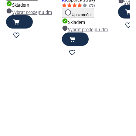
ks
doplněk stravy
Vybra
Skladem
(73)
Vybrat prodejnu dm
Upozornění
Skladem
Vybrat prodejnu dm