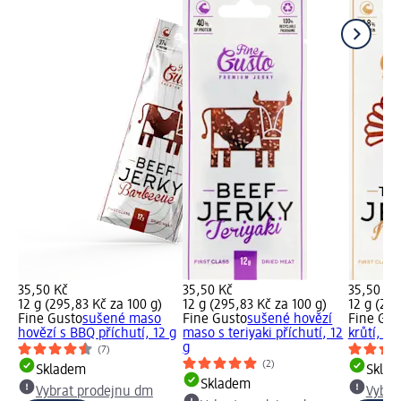
35,50 Kč
35,50 Kč
35,50 Kč
12 g (295,83 Kč za 100 g)
12 g (295,83 Kč za 100 g)
12 g (295
Fine Gusto
sušené maso
Fine Gusto
sušené hovězí
Fine Gus
hovězí s BBQ příchutí, 12 g
maso s teriyaki příchutí, 12
krůtí, 12
g
(7)
(2)
Skladem
Skla
Skladem
Vybrat prodejnu dm
Vybra