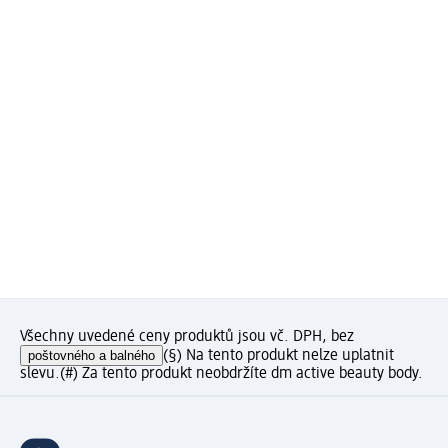
Všechny uvedené ceny produktů jsou vč. DPH, bez
poštovného a balného
(§) Na tento produkt nelze uplatnit
slevu.
(#) Za tento produkt neobdržíte dm active beauty body.