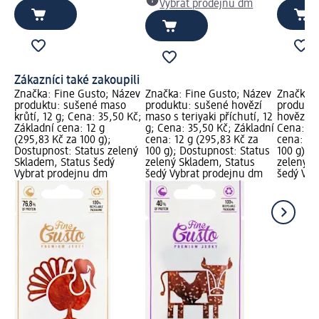
Vybrat prodejnu dm
Zákazníci také zakoupili
Značka: Fine Gusto; Název
Značka: Fine Gusto; Název
Značka: 
produktu: sušené maso
produktu: sušené hovězí
produkt
krůtí, 12 g; Cena: 35,50 Kč;
maso s teriyaki příchutí, 12
hovězí s 
Základní cena: 12 g
g; Cena: 35,50 Kč; Základní
Cena: 35
(295,83 Kč za 100 g);
cena: 12 g (295,83 Kč za
cena: 12
Dostupnost: Status zelený
100 g); Dostupnost: Status
100 g); 
Skladem, Status šedý
zelený Skladem, Status
zelený S
Vybrat prodejnu dm
šedý Vybrat prodejnu dm
šedý Vyb