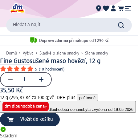
Hledat a najít
Doprava zdarma při nákupu od 1 290 Kč
Domů
Výživa
Sladké & slané snacky
Slané snacky
Fine Gusto
sušené maso hovězí, 12 g
5
(
10 hodnocení
)
35,50 Kč
12 g (295,83 Kč za 100 g)
vč. DPH plus
poštovné
dlouhodobá cena
nebyla zvýšena od 19.05.2026
Vložit do košíku
Skladem