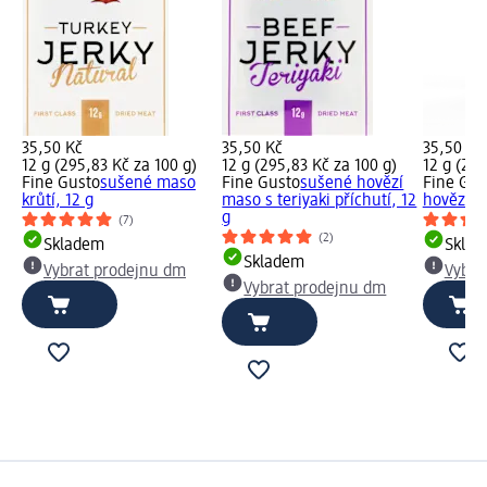
35,50 Kč
35,50 Kč
35,50 Kč
12 g (295,83 Kč za 100 g)
12 g (295,83 Kč za 100 g)
12 g (295
Fine Gusto
sušené maso
Fine Gusto
sušené hovězí
Fine Gus
krůtí, 12 g
maso s teriyaki příchutí, 12
hovězí s 
g
(7)
(2)
Skladem
Skla
Skladem
Vybrat prodejnu dm
Vybra
Vybrat prodejnu dm