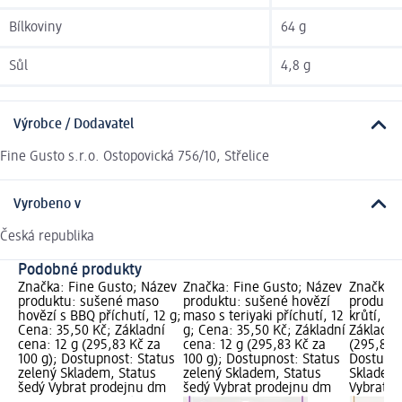
Bílkoviny
64 g
Sůl
4,8 g
Výrobce / Dodavatel
Fine Gusto s.r.o. Ostopovická 756/10, Střelice
Vyrobeno v
Česká republika
Podobné produkty
Značka: Fine Gusto; Název
Značka: Fine Gusto; Název
Značka: 
produktu: sušené maso
produktu: sušené hovězí
produkt
hovězí s BBQ příchutí, 12 g;
maso s teriyaki příchutí, 12
krůtí, 12
Cena: 35,50 Kč; Základní
g; Cena: 35,50 Kč; Základní
Základní
cena: 12 g (295,83 Kč za
cena: 12 g (295,83 Kč za
(295,83 K
100 g); Dostupnost: Status
100 g); Dostupnost: Status
Dostupno
zelený Skladem, Status
zelený Skladem, Status
Skladem,
šedý Vybrat prodejnu dm
šedý Vybrat prodejnu dm
Vybrat p