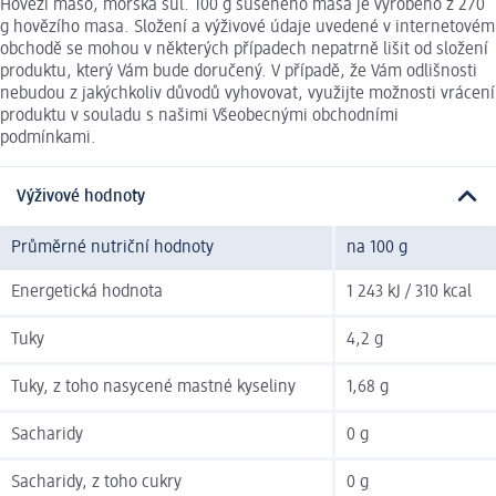
Hovězí maso, mořská sůl. 100 g sušeného masa je vyrobeno z 270
g hovězího masa. Složení a výživové údaje uvedené v internetovém
obchodě se mohou v některých případech nepatrně lišit od složení
produktu, který Vám bude doručený. V případě, že Vám odlišnosti
nebudou z jakýchkoliv důvodů vyhovovat, využijte možnosti vrácení
produktu v souladu s našimi Všeobecnými obchodními
podmínkami.
Výživové hodnoty
Průměrné nutriční hodnoty
na 100 g
Energetická hodnota
1 243 kJ / 310 kcal
Tuky
4,2 g
Tuky, z toho nasycené mastné kyseliny
1,68 g
Sacharidy
0 g
Sacharidy, z toho cukry
0 g