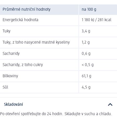
Průměrné nutriční hodnoty
na 100 g
Energetická hodnota
1 180 kJ / 281 kcal
Tuky
3,4 g
Tuky, z toho nasycené mastné kyseliny
1,2 g
Sacharidy
0,6 g
Sacharidy, z toho cukry
< 0,5 g
Bílkoviny
61,1 g
Sůl
4,5 g
Skladování
Po otevření spotřebujte do 24 hodin. Skladujte v suchu a chladu.