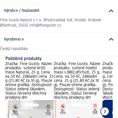
Výrobce / Dodavatel
Fine Gusto Nature s.r.o. Březhradská 148, Hradec Králové -
Březhrad, 50332 info@finegusto.cz
Vyrobeno v
Česká republika
Podobné produkty
Značka: Fine Gusto; Název
Značka: Fine Gusto; Název
Značka: 
produktu: sušené krůtí
produktu: sušené hovězí
produktu
maso Natural, 25 g; Cena:
maso s BBQ příchutí, 25 g;
maso s te
64,50 Kč; Základní cena: 25
Cena: 64,50 Kč; Základní
g; Cena:
g (25,80 Kč za 10 g); Pouze
cena: 25 g (25,80 Kč za 10
cena: 25
online grafika; Dostupnost:
g); Pouze online grafika;
g); Pouze
Status zelený Skladem,
Dostupnost: Status zelený
Dostupno
Status červený Všechny
Skladem, Status červený
Skladem,
prodejny dm
Všechny prodejny dm
Všechny