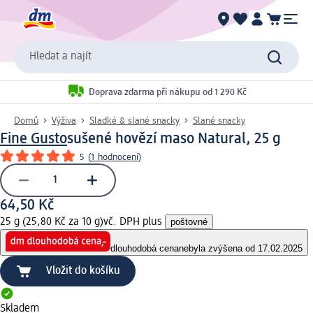
Hledat a najít
Doprava zdarma při nákupu od 1 290 Kč
Domů
Výživa
Sladké & slané snacky
Slané snacky
Fine Gusto
sušené hovězí maso Natural, 25 g
5
(
1 hodnocení
)
64,50 Kč
25 g (25,80 Kč za 10 g)
vč. DPH plus
poštovné
dlouhodobá cena
nebyla zvýšena od 17.02.2025
Vložit do košíku
Skladem