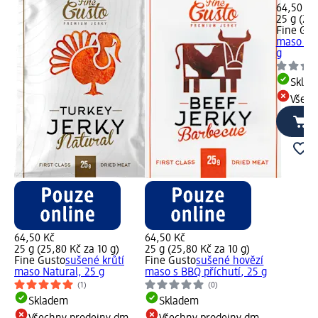
64,50 Kč
25 g (25,
Fine Gus
maso s te
g
Skla
Všech
64,50 Kč
64,50 Kč
25 g (25,80 Kč za 10 g)
25 g (25,80 Kč za 10 g)
Fine Gusto
sušené krůtí
Fine Gusto
sušené hovězí
maso Natural, 25 g
maso s BBQ příchutí, 25 g
(1)
(0)
Skladem
Skladem