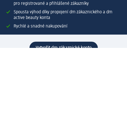
pro registrované a přihlášené zákazníky
Spousta výhod díky propojení dm zákaznického a dm
active beauty konta
Rychlé a snadné nakupování
Vytvořit dm zákaznické konto
Služby
Zákaznický program & Servis
Zákaznický servis
Odeslání & Dodání
Vrácení zboží
Společnost
O společnosti
Společenská odpovědnost
Kariéra
Press centrum