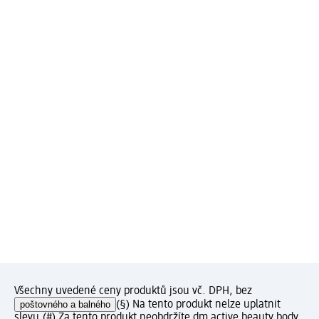
Všechny uvedené ceny produktů jsou vč. DPH, bez
poštovného a balného
(§) Na tento produkt nelze uplatnit
slevu.
(#) Za tento produkt neobdržíte dm active beauty body.