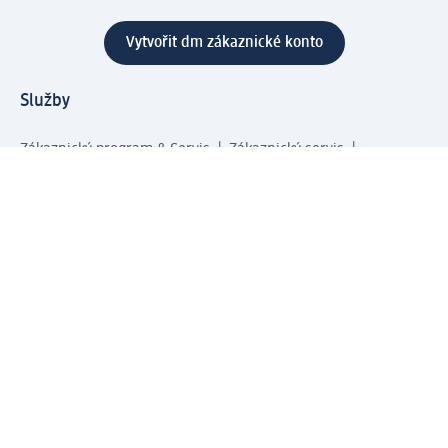
Vytvořit dm zákaznické konto
Služby
Zákaznický program & Servis
Zákaznický servis
Odeslání & Dodání
Vrácení zboží
Společnost
O společnosti
Společenská odpovědnost
Kariéra
Press centrum
Svět dm