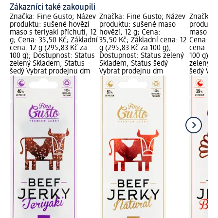
Zákazníci také zakoupili
Značka: Fine Gusto; Název
Značka: Fine Gusto; Název
Značka: 
produktu: sušené hovězí
produktu: sušené maso
produktu
maso s teriyaki příchutí, 12
hovězí, 12 g; Cena:
maso s B
g; Cena: 35,50 Kč; Základní
35,50 Kč; Základní cena: 12
Cena: 35
cena: 12 g (295,83 Kč za
g (295,83 Kč za 100 g);
cena: 12
100 g); Dostupnost: Status
Dostupnost: Status zelený
100 g); 
zelený Skladem, Status
Skladem, Status šedý
zelený S
šedý Vybrat prodejnu dm
Vybrat prodejnu dm
šedý Vyb