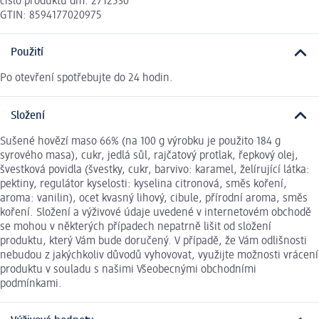
číslo produktu dm: 2712530
GTIN: 8594177020975
Použití
Po otevření spotřebujte do 24 hodin.
Složení
Sušené hovězí maso 66% (na 100 g výrobku je použito 184 g
syrového masa), cukr, jedlá sůl, rajčatový protlak, řepkový olej,
švestková povidla (švestky, cukr, barvivo: karamel, želírující látka:
pektiny, regulátor kyselosti: kyselina citronová, směs koření,
aroma: vanilin), ocet kvasný lihový, cibule, přírodní aroma, směs
koření. Složení a výživové údaje uvedené v internetovém obchodě
se mohou v některých případech nepatrně lišit od složení
produktu, který Vám bude doručený. V případě, že Vám odlišnosti
nebudou z jakýchkoliv důvodů vyhovovat, využijte možnosti vrácení
produktu v souladu s našimi Všeobecnými obchodními
podmínkami.