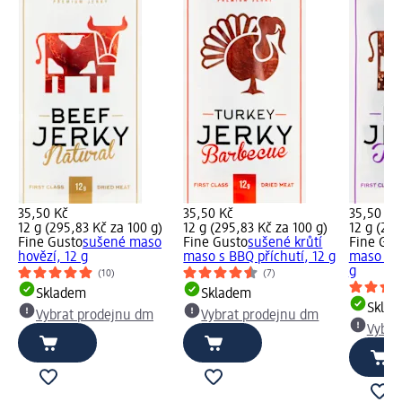
35,50 Kč
35,50 Kč
35,50 Kč
12 g (295,83 Kč za 100 g)
12 g (295,83 Kč za 100 g)
12 g (295
Fine Gusto
sušené maso
Fine Gusto
sušené krůtí
Fine Gus
hovězí, 12 g
maso s BBQ příchutí, 12 g
maso s te
g
(10)
(7)
Skladem
Skladem
Skla
Vybrat prodejnu dm
Vybrat prodejnu dm
Vybra