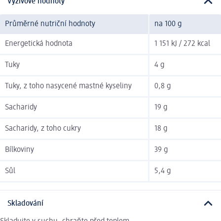
Výživové hodnoty
Průměrné nutriční hodnoty
na 100 g
Energetická hodnota
1 151 kJ / 272 kcal
Tuky
4 g
Tuky, z toho nasycené mastné kyseliny
0,8 g
Sacharidy
19 g
Sacharidy, z toho cukry
18 g
Bílkoviny
39 g
Sůl
5,4 g
Skladování