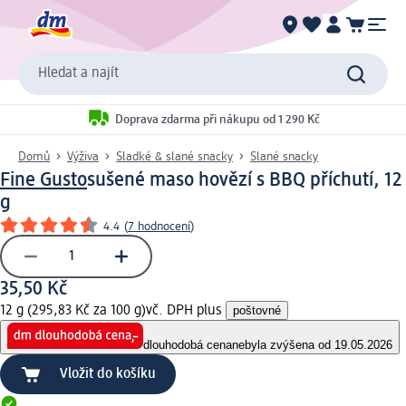
Hledat a najít
Doprava zdarma při nákupu od 1 290 Kč
Domů
Výživa
Sladké & slané snacky
Slané snacky
Fine Gusto
sušené maso hovězí s BBQ příchutí, 12
g
4.4
(
7 hodnocení
)
35,50 Kč
12 g (295,83 Kč za 100 g)
vč. DPH plus
poštovné
dlouhodobá cena
nebyla zvýšena od 19.05.2026
Vložit do košíku