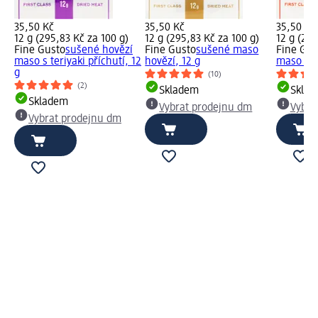
35,50 Kč
35,50 Kč
35,50 Kč
12 g (295,83 Kč za 100 g)
12 g (295,83 Kč za 100 g)
12 g (295
Fine Gusto
sušené hovězí
Fine Gusto
sušené maso
Fine Gus
maso s teriyaki příchutí, 12
hovězí, 12 g
maso s B
g
(10)
(2)
Skladem
Skla
Skladem
Vybrat prodejnu dm
Vybra
Vybrat prodejnu dm