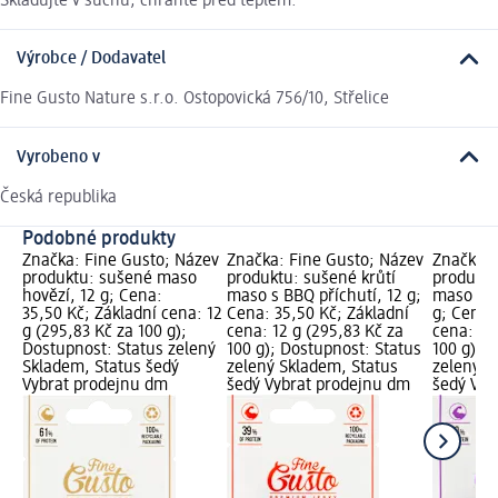
Skladujte v suchu, chraňte před teplem.
Výrobce / Dodavatel
Fine Gusto Nature s.r.o. Ostopovická 756/10, Střelice
Vyrobeno v
Česká republika
Podobné produkty
Značka: Fine Gusto; Název
Značka: Fine Gusto; Název
Značka: 
produktu: sušené maso
produktu: sušené krůtí
produktu
hovězí, 12 g; Cena:
maso s BBQ příchutí, 12 g;
maso s te
35,50 Kč; Základní cena: 12
Cena: 35,50 Kč; Základní
g; Cena:
g (295,83 Kč za 100 g);
cena: 12 g (295,83 Kč za
cena: 12
Dostupnost: Status zelený
100 g); Dostupnost: Status
100 g); 
Skladem, Status šedý
zelený Skladem, Status
zelený S
Vybrat prodejnu dm
šedý Vybrat prodejnu dm
šedý Vyb