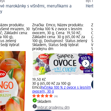
ept
Být fit a přito
vé marokánky s višněmi, meruňkami a
Herbář radí: 
dy
ázev produktu:
Značka: Emco; Název produktu:
Značka: mix
ušené mrazem, 30
tyčinka 100 % z ovoce s lesním
sušené ovoc
č; Základní cena:
ovocem, 30 g; Cena: 19,50 Kč;
Cena: 59,50
a 100 g);
Základní cena: 30 g (65,00 Kč za
(258,70 Kč 
tus zelený
100 g); Dostupnost: Status zelený
Status zele
 šedý Vybrat
Skladem, Status šedý Vybrat
Vybrat pro
prodejnu dm
59,50 Kč
23 g (258,70
mixit
sušené
23 g
Skladem
Vybrat p
19,50 Kč
30 g (65,00 Kč za 100 g)
Emco
tyčinka 100 % z ovoce s lesním
ovocem, 30 g
(4)
Skladem
Vybrat prodejnu dm