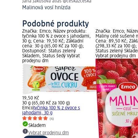
Jana Jakusová alias @ceskazceska
Malinová vosí hnízda
Podobné produkty
Značka: Emco; Název produktu:
Značka: Emco; Název
tyčinka 100 % z ovoce s jahodami,
Maliny celé sušené 
30 g; Cena: 19,50 Kč; Základní
Cena: 89,50 Kč; Zákl
cena: 30 g (65,00 Kč za 100 g);
(298,33 Kč za 100 g)
Dostupnost: Status zelený
Status zelený Sklad
Skladem, Status šedý Vybrat
Vybrat prodejnu dm
prodejnu dm
19,50 Kč
30 g (65,00 Kč za 100 g)
Emco
tyčinka 100 % z ovoce s
jahodami, 30 g
(4)
Skladem
Vybrat prodejnu dm