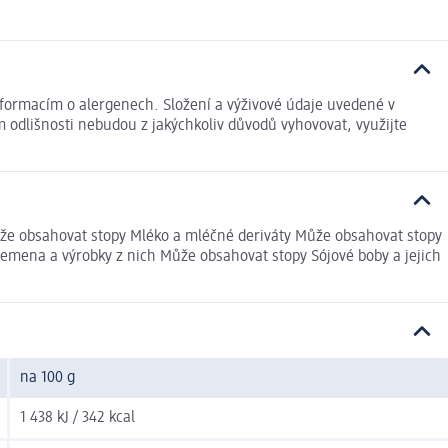
ormacím o alergenech. Složení a výživové údaje uvedené v
 odlišnosti nebudou z jakýchkoliv důvodů vyhovovat, využijte
 Může obsahovat stopy Mléko a mléčné deriváty Může obsahovat stopy
semena a výrobky z nich Může obsahovat stopy Sójové boby a jejich
na 100 g
1 438 kJ / 342 kcal