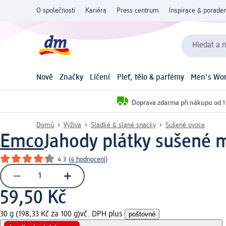
O společnosti
Kariéra
Press centrum
Inspirace & poraden
Hledat a n
Nově
Značky
Líčení
Pleť, tělo & parfémy
Men's Wor
Doprava zdarma při nákupu od 1
Domů
Výživa
Sladké & slané snacky
Sušené ovoce
Emco
Jahody plátky sušené 
4.3
(
4 hodnocení
)
59,50 Kč
30 g (198,33 Kč za 100 g)
vč. DPH plus
poštovné