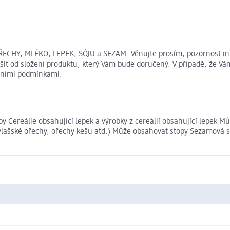
CHY, MLÉKO, LEPEK, SÓJU a SEZAM. Věnujte prosím, pozornost inf
t od složení produktu, který Vám bude doručený. V případě, že Vám
dními podmínkami.
py Cereálie obsahující lepek a výrobky z cereálií obsahující lepek
, vlašské ořechy, ořechy kešu atd.) Může obsahovat stopy Sezamová 