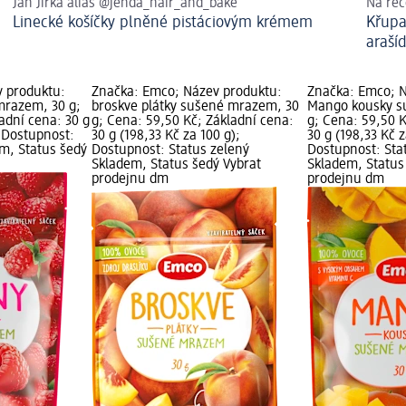
Jan Jirka alias @jenda_hair_and_bake
Na rec
Linecké košíčky plněné pistáciovým krémem
Křupa
araší
 produktu:
Značka: Emco; Název produktu:
Značka: Emco; N
mrazem, 30 g;
broskve plátky sušené mrazem, 30
Mango kousky s
adní cena: 30 g
g; Cena: 59,50 Kč; Základní cena:
g; Cena: 59,50 K
; Dostupnost:
30 g (198,33 Kč za 100 g);
30 g (198,33 Kč z
em, Status šedý
Dostupnost: Status zelený
Dostupnost: Sta
Skladem, Status šedý Vybrat
Skladem, Status
prodejnu dm
prodejnu dm