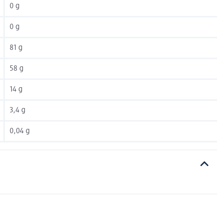
0 g
0 g
81 g
58 g
14 g
3,4 g
0,04 g