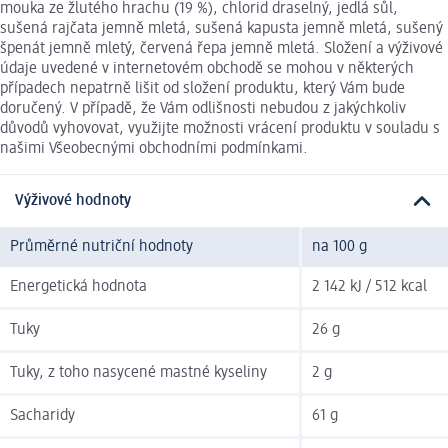
mouka ze žlutého hrachu (19 %), chlorid draselný, jedlá sůl,
sušená rajčata jemně mletá, sušená kapusta jemně mletá, sušený
špenát jemně mletý, červená řepa jemně mletá. Složení a výživové
údaje uvedené v internetovém obchodě se mohou v některých
případech nepatrně lišit od složení produktu, který Vám bude
doručený. V případě, že Vám odlišnosti nebudou z jakýchkoliv
důvodů vyhovovat, využijte možnosti vrácení produktu v souladu s
našimi Všeobecnými obchodními podmínkami.
Výživové hodnoty
Průměrné nutriční hodnoty
na 100 g
Energetická hodnota
2 142 kJ / 512 kcal
Tuky
26 g
Tuky, z toho nasycené mastné kyseliny
2 g
Sacharidy
61 g