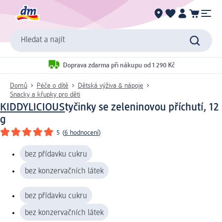
Hledat a najít
Doprava zdarma při nákupu od 1 290 Kč
Domů
Péče o dítě
Dětská výživa & nápoje
Snacky a křupky pro děti
KIDDYLICIOUS
tyčinky se zeleninovou příchutí, 12
g
5
(
6 hodnocení
)
bez přídavku cukru
bez konzervačních látek
bez přídavku cukru
bez konzervačních látek