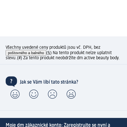
Všechny uvedené ceny produktů jsou vč. DPH, bez
poštovného a balného
(§) Na tento produkt nelze uplatnit
slevu.
(#) Za tento produkt neobdržíte dm active beauty body.
Jak se Vám líbí tato stránka?
Moje dm zákaznické konto: Zaregistrujte se nyní a