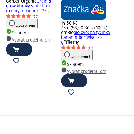
Gerber Organic
Grain &
grow křupky s příchutí
maliny a banánu, 35 g
(30)
14,50 Kč
Upozornění
25 g (58,00 Kč za 100 g)
dmBio
bio ovocná tyčinka
Skladem
banán & borůvka, 25
Vybrat prodejnu dm
g
Příkrmy
(12)
Upozornění
Skladem
Vybrat prodejnu dm