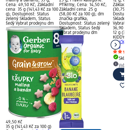
maliny a banánu, 35 g;
25 g; Právní kategorie:
12 g; Ce
Cena: 49,50 Kč; Základní
Příkrmy; Cena: 14,50 Kč;
Základní
cena: 35 g (141,43 Kč za 100
Základní cena: 25 g
(30,75 Kč
g); Dostupnost: Status
(58,00 Kč za 100 g); dm
Dostupno
zelený Skladem, Status
značka grafika;
Skladem,
šedý Vybrat prodejnu dm
Dostupnost: Status zelený
Vybrat p
Skladem, Status šedý
36,90 Kč
Vybrat prodejnu dm
12 g (30,
KIDDYLI
rybičky s
12 g
Skla
Vybra
49,50 Kč
35 g (141,43 Kč za 100 g)