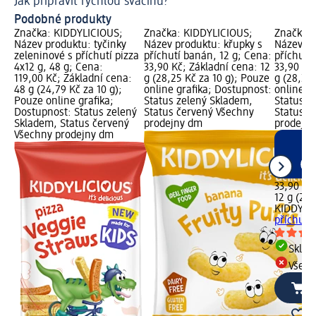
Jak připravit rychlou svačinu?
Co
Podobné produkty
Značka: KIDDYLICIOUS;
Značka: KIDDYLICIOUS;
Značka: 
Název produktu: tyčinky
Název produktu: křupky s
Název pr
zeleninové s příchutí pizza
příchutí banán, 12 g; Cena:
příchutí 
4x12 g, 48 g; Cena:
33,90 Kč; Základní cena: 12
33,90 Kč
119,00 Kč; Základní cena:
g (28,25 Kč za 10 g); Pouze
g (28,25
48 g (24,79 Kč za 10 g);
online grafika; Dostupnost:
online g
Pouze online grafika;
Status zelený Skladem,
Status z
Dostupnost: Status zelený
Status červený Všechny
Status č
Skladem, Status červený
prodejny dm
prodejn
Všechny prodejny dm
33,90 Kč
12 g (28,
KIDDYLI
příchutí 
Skla
Všech