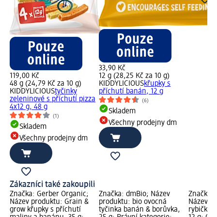
33,90 Kč
119,00 Kč
12 g (28,25 Kč za 10 g)
48 g (24,79 Kč za 10 g)
KIDDYLICIOUS
křupky s
KIDDYLICIOUS
tyčinky
příchutí banán, 12 g
zeleninové s příchutí pizza
(6)
4x12 g, 48 g
Skladem
(1)
Všechny prodejny dm
Skladem
Všechny prodejny dm
Zákazníci také zakoupili
Značka: Gerber Organic;
Značka: dmBio; Název
Značka: 
Název produktu: Grain &
produktu: bio ovocná
Název pr
grow křupky s příchutí
tyčinka banán & borůvka,
rybičky s