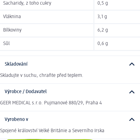
Sacharidy, z toho cukry
0,5 g
Vláknina
3,1 g
Bílkoviny
6,2 g
Sůl
0,6 g
Skladování
Skladujte v suchu, chraňte před teplem.
Výrobce / Dodavatel
GEER MEDICAL s.r.o. Pujmanové 880/29, Praha 4
Vyrobeno v
Spojené království Velké Británie a Severního Irska