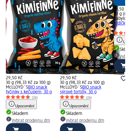
19,50 Kč
30 g (65,
babylove
srdíčka 
g
Upoz
Skla
Vybra
29,50 Kč
29,50 Kč
30 g (98,33 Kč za 100 g)
30 g (98,33 Kč za 100 g)
pky
McLLOYD´S
BIO snack
McLLOYD´S
BIO snack
tyčinky s kečupem, 30 g
sýrové tortilly, 30 g
(26)
(26)
Upozornění
Upozornění
Skladem
Skladem
Vybrat prodejnu dm
Vybrat prodejnu dm