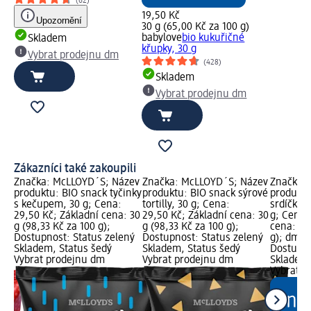
(62)
19,50 Kč
Upozornění
30 g (65,00 Kč za 100 g)
babylove
bio kukuřičné
Skladem
křupky, 30 g
Vybrat prodejnu dm
(428)
Skladem
Vybrat prodejnu dm
Zákazníci také zakoupili
ev
Značka: McLLOYD´S; Název
Značka: McLLOYD´S; Název
Značka: 
pky
produktu: BIO snack tyčinky
produktu: BIO snack sýrové
produktu
s kečupem, 30 g; Cena:
tortilly, 30 g; Cena:
srdíčka 
 50
29,50 Kč; Základní cena: 30
29,50 Kč; Základní cena: 30
g; Cena:
g (98,33 Kč za 100 g);
g (98,33 Kč za 100 g);
cena: 30
ný
Dostupnost: Status zelený
Dostupnost: Status zelený
g); dm z
Skladem, Status šedý
Skladem, Status šedý
Dostupno
Vybrat prodejnu dm
Vybrat prodejnu dm
Skladem,
Vybrat p