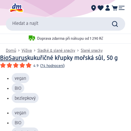
Hledat a najít
Doprava zdarma při nákupu od 1 290 Kč
Domů
Výživa
Sladké & slané snacky
Slané snacky
BioSaurus
kukuřičné křupky mořská sůl, 50 g
4.9
(
74 hodnocení
)
vegan
BIO
bezlepkový
vegan
BIO