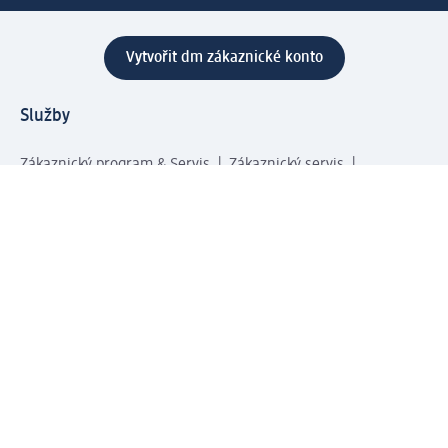
Vytvořit dm zákaznické konto
Služby
Zákaznický program & Servis
Zákaznický servis
Odeslání & Dodání
Vrácení zboží
Společnost
O společnosti
Společenská odpovědnost
Kariéra
Press centrum
Svět dm