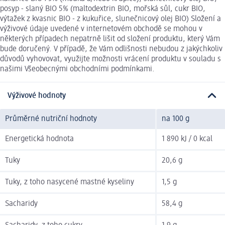
posyp - slaný BIO 5% (maltodextrin BIO, mořská sůl, cukr BIO,
výtažek z kvasnic BIO - z kukuřice, slunečnicový olej BIO) Složení a
výživové údaje uvedené v internetovém obchodě se mohou v
některých případech nepatrně lišit od složení produktu, který Vám
bude doručený. V případě, že Vám odlišnosti nebudou z jakýchkoliv
důvodů vyhovovat, využijte možnosti vrácení produktu v souladu s
našimi Všeobecnými obchodními podmínkami.
Výživové hodnoty
Průměrné nutriční hodnoty
na 100 g
Energetická hodnota
1 890 kJ / 0 kcal
Tuky
20,6 g
Tuky, z toho nasycené mastné kyseliny
1,5 g
Sacharidy
58,4 g