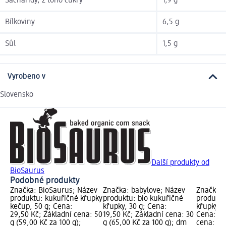
Sacharidy, z toho cukry
1,9 g
Bílkoviny
6,5 g
Sůl
1,5 g
Vyrobeno v
Slovensko
Další produkty od
BioSaurus
Podobné produkty
Značka: BioSaurus; Název
Značka: babylove; Název
Značka: 
produktu: kukuřičné křupky
produktu: bio kukuřičné
produktu
kečup, 50 g; Cena:
křupky, 30 g; Cena:
křupky s 
29,50 Kč; Základní cena: 50
19,50 Kč; Základní cena: 30
Cena: 32
g (59,00 Kč za 100 g);
g (65,00 Kč za 100 g); dm
cena: 20 