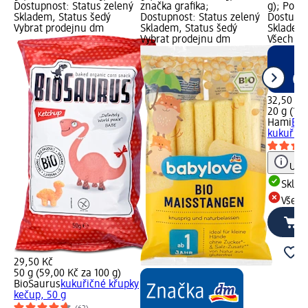
Dostupnost: Status zelený
značka grafika;
g); Pouze
Skladem, Status šedý
Dostupnost: Status zelený
Dostupno
Vybrat prodejnu dm
Skladem, Status šedý
Skladem,
Vybrat prodejnu dm
Všechny
32,50 Kč
20 g (16,
Hami
Bio
kukuřicí,
Upoz
Skla
Všech
29,50 Kč
50 g (59,00 Kč za 100 g)
BioSaurus
kukuřičné křupky
kečup, 50 g