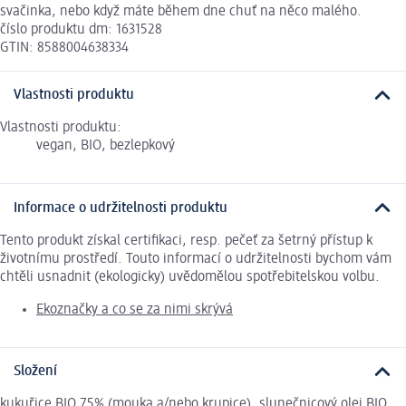
svačinka, nebo když máte během dne chuť na něco malého.
číslo produktu dm: 1631528
GTIN: 8588004638334
Vlastnosti produktu
Vlastnosti produktu:
vegan, BIO, bezlepkový
Informace o udržitelnosti produktu
Tento produkt získal certifikaci, resp. pečeť za šetrný přístup k
životnímu prostředí. Touto informací o udržitelnosti bychom vám
chtěli usnadnit (ekologicky) uvědomělou spotřebitelskou volbu.
Ekoznačky a co se za nimi skrývá
Složení
kukuřice BIO 75% (mouka a/nebo krupice), slunečnicový olej BIO,