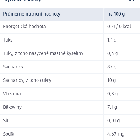
Průměrné nutriční hodnoty
na 100 g
Energetická hodnota
0 kJ / 0 kcal
Tuky
1,1 g
Tuky, z toho nasycené mastné kyseliny
0,4 g
Sacharidy
87 g
Sacharidy, z toho cukry
10 g
Vláknina
0,8 g
Bílkoviny
7,1 g
Sůl
0,01 g
Sodík
4,67 mg