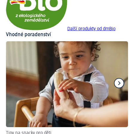
Další produkty od dmBio
Vhodné poradenství
Tipy na snacky pro děti
Tip