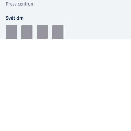
Press centrum
Svět dm
Platební možnosti
Spojte se s dm