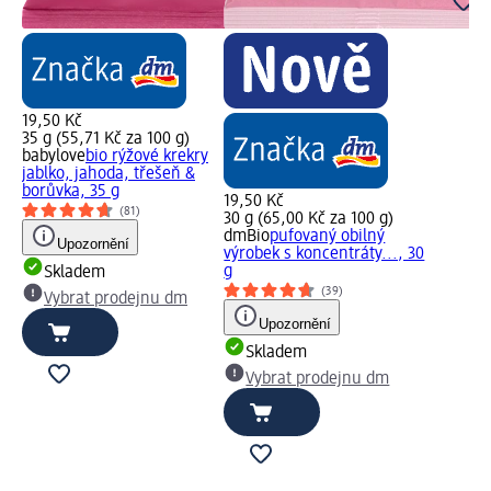
19,50 Kč
35 g (55,71 Kč za 100 g)
babylove
bio rýžové krekry
jablko, jahoda, třešeň &
borůvka, 35 g
19,50 Kč
(81)
30 g (65,00 Kč za 100 g)
dmBio
pufovaný obilný
Upozornění
výrobek s koncentráty..., 30
g
Skladem
(39)
Vybrat prodejnu dm
Upozornění
Skladem
Vybrat prodejnu dm