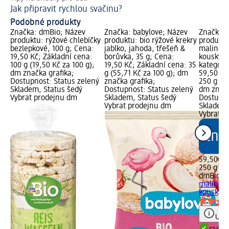
Jak připravit rychlou svačinu?
Co
Podobné produkty
Značka: dmBio; Název
Značka: babylove; Název
Značka: 
produktu: rýžové chlebíčky
produktu: bio rýžové krekry
produktu
bezlepkové, 100 g; Cena:
jablko, jahoda, třešeň &
malinový
19,50 Kč; Základní cena:
borůvka, 35 g; Cena:
kousky j
100 g (19,50 Kč za 100 g);
19,50 Kč; Základní cena: 35
kategori
dm značka grafika;
g (55,71 Kč za 100 g); dm
59,50 Kč
Dostupnost: Status zelený
značka grafika;
250 g (23
Skladem, Status šedý
Dostupnost: Status zelený
dm značk
Vybrat prodejnu dm
Skladem, Status šedý
Dostupno
Vybrat prodejnu dm
Skladem,
Vybrat p
59,50 Kč
250 g (23
dmBio
dě
malinový
kousky j
Upoz