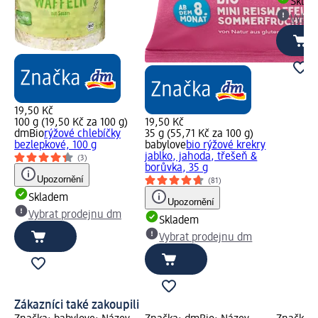
Skla
Vybra
19,50 Kč
100 g (19,50 Kč za 100 g)
19,50 Kč
dmBio
rýžové chlebíčky
35 g (55,71 Kč za 100 g)
bezlepkové, 100 g
babylove
bio rýžové krekry
jablko, jahoda, třešeň &
(3)
borůvka, 35 g
Upozornění
(81)
Skladem
Upozornění
Vybrat prodejnu dm
Skladem
Vybrat prodejnu dm
Zákazníci také zakoupili