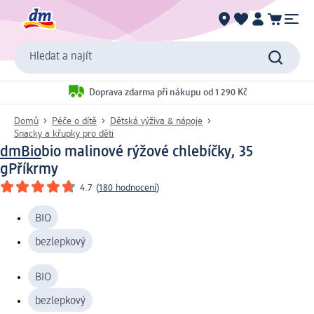
Hledat a najít
Doprava zdarma při nákupu od 1 290 Kč
Domů
Péče o dítě
Dětská výživa & nápoje
Snacky a křupky pro děti
dmBio
bio malinové rýžové chlebíčky, 35
g
Příkrmy
4.7
(
180 hodnocení
)
BIO
bezlepkový
BIO
bezlepkový