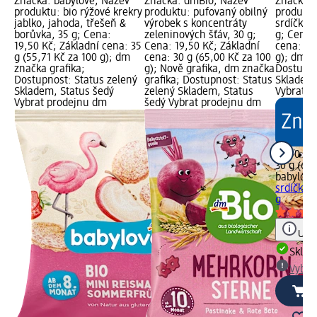
Značka: babylove; Název
Značka: dmBio; Název
Značka: 
produktu: bio rýžové krekry
produktu: pufovaný obilný
produktu
jablko, jahoda, třešeň &
výrobek s koncentráty
srdíčka 
borůvka, 35 g; Cena:
zeleninových šťáv, 30 g;
g; Cena:
19,50 Kč; Základní cena: 35
Cena: 19,50 Kč; Základní
cena: 30
g (55,71 Kč za 100 g); dm
cena: 30 g (65,00 Kč za 100
g); dm z
značka grafika;
g); Nově grafika, dm značka
Dostupno
Dostupnost: Status zelený
grafika; Dostupnost: Status
Skladem,
Skladem, Status šedý
zelený Skladem, Status
Vybrat p
Vybrat prodejnu dm
šedý Vybrat prodejnu dm
19,50 Kč
30 g (65,
babylove
srdíčka 
g
Upoz
Skla
Vybra