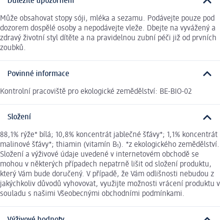
Důležité upozornění
Může obsahovat stopy sóji, mléka a sezamu. Podávejte pouze pod
dozorem dospělé osoby a nepodávejte vleže. Dbejte na vyvážený a
zdravý životní styl dítěte a na pravidelnou zubní péči již od prvních
zoubků.
Povinné informace
Kontrolní pracoviště pro ekologické zemědělství: BE-BIO-02
Složení
88,1% rýže* bílá; 10,8% koncentrát jablečné šťávy*; 1,1% koncentrát
malinové šťávy*; thiamin (vitamín B₁). *z ekologického zemědělství.
Složení a výživové údaje uvedené v internetovém obchodě se
mohou v některých případech nepatrně lišit od složení produktu,
který Vám bude doručený. V případě, že Vám odlišnosti nebudou z
jakýchkoliv důvodů vyhovovat, využijte možnosti vrácení produktu v
souladu s našimi Všeobecnými obchodními podmínkami.
Výživové hodnoty