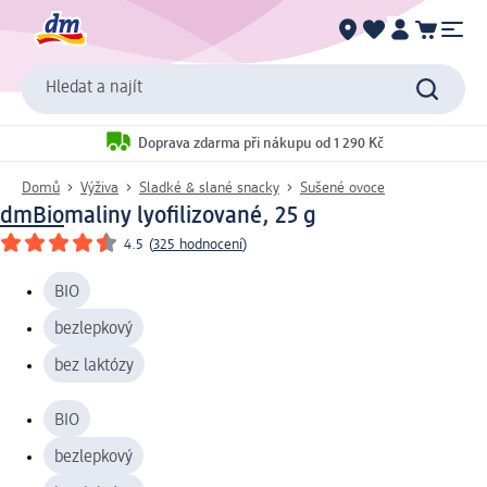
Hledat a najít
Doprava zdarma při nákupu od 1 290 Kč
Domů
Výživa
Sladké & slané snacky
Sušené ovoce
dmBio
maliny lyofilizované, 25 g
4.5
(
325 hodnocení
)
BIO
bezlepkový
bez laktózy
BIO
bezlepkový