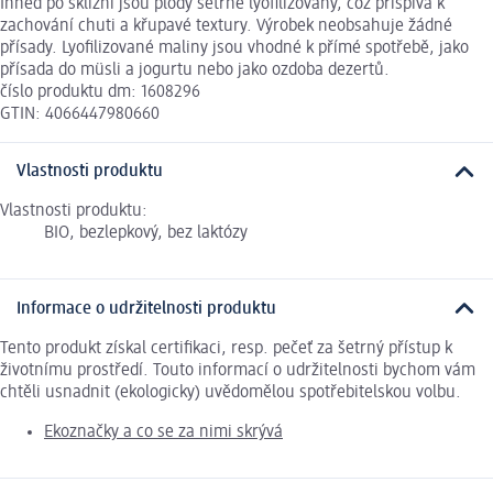
Ihned po sklizni jsou plody šetrně lyofilizovány, což přispívá k
zachování chuti a křupavé textury. Výrobek neobsahuje žádné
přísady. Lyofilizované maliny jsou vhodné k přímé spotřebě, jako
přísada do müsli a jogurtu nebo jako ozdoba dezertů.
číslo produktu dm: 1608296
GTIN: 4066447980660
Vlastnosti produktu
Vlastnosti produktu:
BIO, bezlepkový, bez laktózy
Informace o udržitelnosti produktu
Tento produkt získal certifikaci, resp. pečeť za šetrný přístup k
životnímu prostředí. Touto informací o udržitelnosti bychom vám
chtěli usnadnit (ekologicky) uvědomělou spotřebitelskou volbu.
Ekoznačky a co se za nimi skrývá