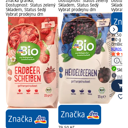
značka grafika;
Dostupnost: Status zelený
Dostupno
Dostupnost: Status zelený
Skladem, Status šedý
Skladem,
Skladem, Status šedý
Vybrat prodejnu dm
Vybrat p
Vybrat prodejnu dm
39,50 Kč
100 g (39
dmBio
bi
kokos lup
Upoz
Skla
Vybra
79,50 Kč