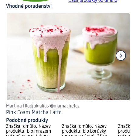
Další produkty od dmBio
Vhodné poradenství
Martina Hladjuk alias @mamachefcz
Oc
Pink Foam Matcha Latte
Kr
Podobné produkty
Značka: dmBio; Název
Značka: dmBio; Název
Značka:
produktu: bio mrazem
produktu: bio borůvky
produktu