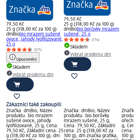
79,50 Kč
79,50 Kč
25 g (318,00 Kč za 100 g)
25 g (318,00 Kč za 100 g)
dmBio
bio borůvky mrazem
dmBio
bio mrazem sušené
sušené, 25 g
ovoce, jahody lyofilizované,
(174)
25 g
Skladem
(571)
Vybrat prodejnu dm
Upozornění
Skladem
Vybrat prodejnu dm
Zákazníci také zakoupili
Značka: dmBio; Název
Značka: dmBio; Název
Značka: 
produktu: bio mrazem
produktu: bio borůvky
produktu
sušené ovoce, jahody
mrazem sušené, 25 g;
ořechy, 
lyofilizované, 25 g; Cena:
Cena: 79,50 Kč; Základní
g; Cena:
79,50 Kč; Základní cena: 25
cena: 25 g (318,00 Kč za
cena: 10
g (318,00 Kč za 100 g); dm
100 g); dm značka grafika;
100 g); 