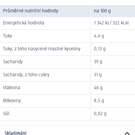
Průměrné nutriční hodnoty
na 100 g
Energetická hodnota
1 342 kJ / 322 kcal
Tuky
4,6 g
Tuky, z toho nasycené mastné kyseliny
0,13 g
Sacharidy
39 g
Sacharidy, z toho cukry
31 g
Vláknina
46 g
Bílkoviny
8,5 g
Sůl
0,02 g
Skladování