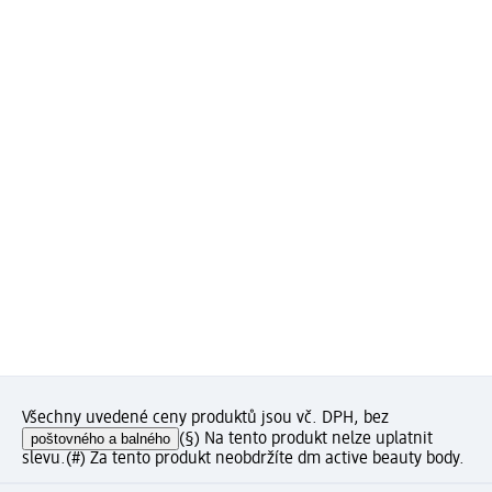
Všechny uvedené ceny produktů jsou vč. DPH, bez
poštovného a balného
(§) Na tento produkt nelze uplatnit
slevu.
(#) Za tento produkt neobdržíte dm active beauty body.