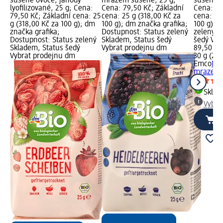
sušené ovoce, jahody
mrazem sušené, 25 g;
sušené m
lyofilizované, 25 g; Cena:
Cena: 79,50 Kč; Základní
Cena: 89
79,50 Kč; Základní cena: 25
cena: 25 g (318,00 Kč za
cena: 30
g (318,00 Kč za 100 g); dm
100 g); dm značka grafika;
100 g); 
značka grafika;
Dostupnost: Status zelený
zelený S
Dostupnost: Status zelený
Skladem, Status šedý
šedý Vyb
Skladem, Status šedý
Vybrat prodejnu dm
89,50 Kč
Vybrat prodejnu dm
30 g (298
Emco
Mal
mrazem,
Skla
Vybra