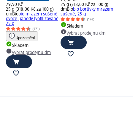
79,50 Kč
25 g (318,00 Kč za 100 g)
25 g (318,00 Kč za 100 g)
dmBio
bio borůvky mrazem
dmBio
bio mrazem sušené
sušené, 25 g
ovoce, jahody lyofilizované,
(174)
25 g
Skladem
(571)
Vybrat prodejnu dm
Upozornění
Skladem
Vybrat prodejnu dm