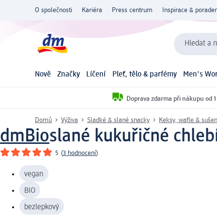
O společnosti
Kariéra
Press centrum
Inspirace & poraden
Hledat a n
Nově
Značky
Líčení
Pleť, tělo & parfémy
Men's Wor
Doprava zdarma při nákupu od 1
Domů
Výživa
Sladké & slané snacky
Keksy, wafle & suše
dmBio
slané kukuřičné chlebí
5
(
3 hodnocení
)
vegan
BIO
bezlepkový