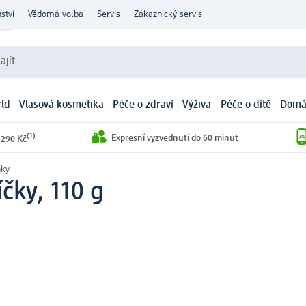
ství
Vědomá volba
Servis
Zákaznický servis
ajít
ld
Vlasová kosmetika
Péče o zdraví
Výživa
Péče o dítě
Domá
(1)
Expresní vyzvednutí do 60 minut
 290 Kč
nky
čky, 110 g