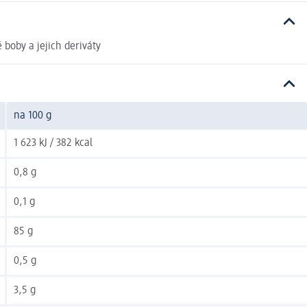
oby a jejich deriváty
na 100 g
1 623 kJ / 382 kcal
0,8 g
0,1 g
85 g
0,5 g
3,5 g