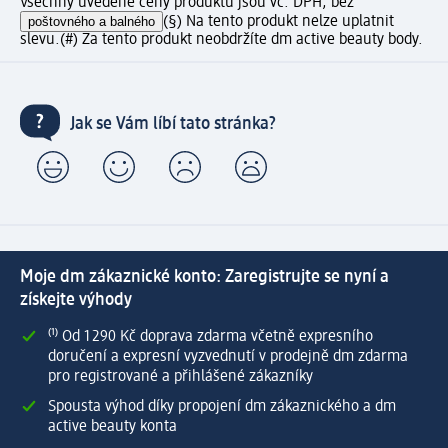
Všechny uvedené ceny produktů jsou vč. DPH, bez
poštovného a balného
(§) Na tento produkt nelze uplatnit
slevu.
(#) Za tento produkt neobdržíte dm active beauty body.
Jak se Vám líbí tato stránka?
Moje dm zákaznické konto: Zaregistrujte se nyní a
získejte výhody
⁽¹⁾ Od 1 290 Kč doprava zdarma včetně expresního
doručení a expresní vyzvednutí v prodejně dm zdarma
pro registrované a přihlášené zákazníky
Spousta výhod díky propojení dm zákaznického a dm
active beauty konta