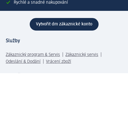
Rychlé a snadné nakupování
Vytvořit dm zákaznické konto
Služby
Zákaznický program & Servis
Zákaznický servis
Odeslání & Dodání
Vrácení zboží
Společnost
O společnosti
Společenská odpovědnost
Kariéra
Press centrum
Svět dm