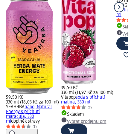
330 ml (1
PRAGER
příchutí 
ml
Skla
Vybra
39,50 Kč
330 ml (11,97 Kč za 100 ml)
59,50 Kč
Vitapop
soda s příchutí
330 ml (18,03 Kč za 100 ml)
malina, 330 ml
YEAHRBA
nápoj Natural
(7)
Energy s příchutí
Skladem
maracuja, 330
ml
doplněk stravy
Vybrat prodejnu dm
(8)