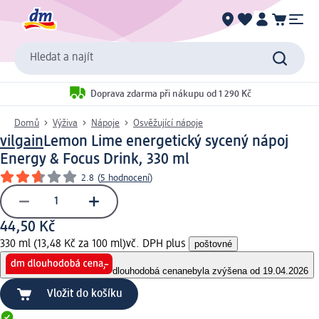
Hledat a najít
Doprava zdarma při nákupu od 1 290 Kč
Domů
Výživa
Nápoje
Osvěžující nápoje
vilgain
Lemon Lime energetický sycený nápoj
Energy & Focus Drink, 330 ml
2.8
(
5 hodnocení
)
44,50 Kč
330 ml (13,48 Kč za 100 ml)
vč. DPH plus
poštovné
dlouhodobá cena
nebyla zvýšena od 19.04.2026
Vložit do košíku