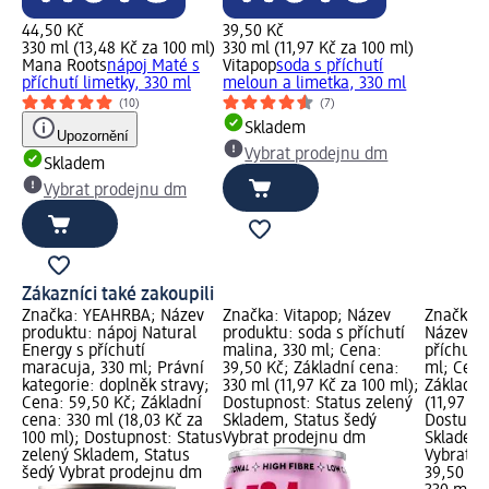
44,50 Kč
39,50 Kč
330 ml (13,48 Kč za 100 ml)
330 ml (11,97 Kč za 100 ml)
Mana Roots
nápoj Maté s
Vitapop
soda s příchutí
příchutí limetky, 330 ml
meloun a limetka, 330 ml
(10)
(7)
Skladem
Upozornění
Vybrat prodejnu dm
Skladem
Vybrat prodejnu dm
Zákazníci také zakoupili
Značka: YEAHRBA; Název
Značka: Vitapop; Název
Značka:
produktu: nápoj Natural
produktu: soda s příchutí
Název pr
Energy s příchutí
malina, 330 ml; Cena:
příchutí 
maracuja, 330 ml; Právní
39,50 Kč; Základní cena:
ml; Cena
kategorie: doplněk stravy;
330 ml (11,97 Kč za 100 ml);
Základní
Cena: 59,50 Kč; Základní
Dostupnost: Status zelený
(11,97 Kč
cena: 330 ml (18,03 Kč za
Skladem, Status šedý
Dostupno
100 ml); Dostupnost: Status
Vybrat prodejnu dm
Skladem,
zelený Skladem, Status
Vybrat p
šedý Vybrat prodejnu dm
39,50 Kč