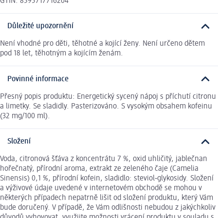
GTIN: 8595717716204
Důležité upozornění
Není vhodné pro děti, těhotné a kojící ženy. Není určeno dětem
pod 18 let, těhotným a kojícím ženám.
Povinné informace
Přesný popis produktu: Energetický sycený nápoj s příchutí citronu
a limetky. Se sladidly. Pasterizováno. S vysokým obsahem kofeinu
(32 mg/100 ml).
Složení
Voda, citronová šťáva z koncentrátu 7 %, oxid uhličitý, jablečnan
hořečnatý, přírodní aroma, extrakt ze zeleného čaje (Camelia
Sinensis) 0,1 %, přírodní kofein, sladidlo: steviol‑glykosidy. Složení
a výživové údaje uvedené v internetovém obchodě se mohou v
některých případech nepatrně lišit od složení produktu, který Vám
bude doručený. V případě, že Vám odlišnosti nebudou z jakýchkoliv
důvodů vyhovovat, využijte možnosti vrácení produktu v souladu s