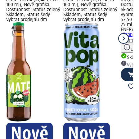
100 ml); Nově grafika;
100 ml); Nově grafika;
Dostupno
Dostupnost: Status zelený
Dostupnost: Status zelený
Skladem,
Skladem, Status šedý
Skladem, Status šedý
Vybrat p
Vybrat prodejnu dm
Vybrat prodejnu dm
57,50 Kč
25 ml (2
ENERVIT
citron, 2
Upoz
Skla
Vybra