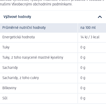
našimi Všeobecnými obchodními podmínkami.
Výživové hodnoty
Průměrné nutriční hodnoty
na 100 ml
Energetická hodnota
14 kJ / 3 kcal
Tuky
0 g
Tuky, z toho nasycené mastné kyseliny
0 g
Sacharidy
0 g
Sacharidy, z toho cukry
0 g
Bílkoviny
0 g
Sůl
0 g