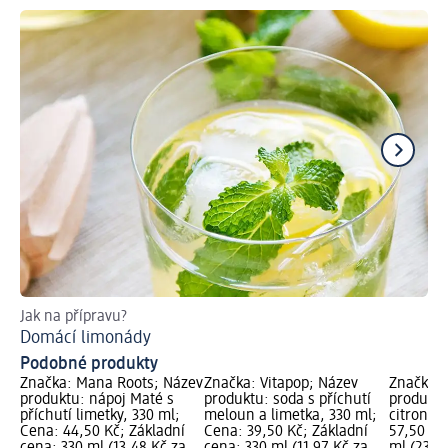
Jak na přípravu?
Ja
Domácí limonády
Zd
Podobné produkty
Značka: Mana Roots; Název
Značka: Vitapop; Název
Značka: 
produktu: nápoj Maté s
produktu: soda s příchutí
produktu
příchutí limetky, 330 ml;
meloun a limetka, 330 ml;
citron, 
Cena: 44,50 Kč; Základní
Cena: 39,50 Kč; Základní
57,50 Kč
cena: 330 ml (13,48 Kč za
cena: 330 ml (11,97 Kč za
ml (23,00