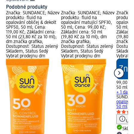
Podobné produkty
Značka: SUNDANCE; Název
Značka: SUNDANCE; Název
Značka:
produktu: fluid na
produktu: fluid na
produktu
opalování obličej & dekolt
opalování matující SPF30,
opalován
SPF50, 50 ml; Cena:
50 ml; Cena: 99,00 Kč;
50 ml; C
119,00 Kč; Základní cena:
Základní cena: 50 ml
Základní
50 ml (23,80 Kč za 10 ml);
(19,80 Kč za 10 ml); dm
(19,80 K
dm značka grafika;
značka grafika;
značka g
Dostupnost: Status zelený
Dostupnost: Status zelený
Dostupno
Skladem, Status šedý
Skladem, Status šedý
Skladem,
Vybrat prodejnu dm
Vybrat prodejnu dm
Vybrat p
99,00 Kč
50 ml (19
+ 1 další
SUNDAN
opalován
50 ml
Upoz
Skla