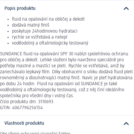
Popis produktu
fluid na opalování na obličej a dekolt
dodává matný finiš
poskytuje 24hodinovou hydrataci
rychle se vstřebává a nelepí
voděodolný a oftalmologicky testovaný
SUNDANCE fluid na opalování SPF 30 nabízí spolehlivou ochranu
pro obličej a dekolt. Lehké složení bylo navrženo speciálně pro
potřeby mastné a mastící se pleti. Rychle se vstřebává, aniž by
zanechávalo lepkavý film. Díky obohacení o siliku dodává fluid pleti
rovnoměrný a dlouhotrvající matný finiš. Navíc je pleť hydratována
po dobu 24 hodin. Fluid na opalování od SUNDANCE je také
voděodolný a oftalmologicky testovaný, což z něj činí ideálního
společníka pro všední dny i volný čas.
číslo produktu dm: 3110693
GTIN: 4067796256154
Vlastnosti produktu