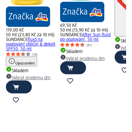
69,50 Kč
119,00 Kč
50 ml (13,90 Kč za 10 ml)
50 ml (23,80 Kč za 10 ml)
SUNDANCE
After Sun fluid
SUNDANCE
fluid na
po opalování, 50 ml
Skla
opalování obličej & dekolt
(81)
Vybra
SPF50, 50 ml
Skladem
(18)
Vybrat prodejnu dm
Upozornění
Skladem
Vybrat prodejnu dm