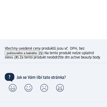
Všechny uvedené ceny produktů jsou vč. DPH, bez
poštovného a balného
(§) Na tento produkt nelze uplatnit
slevu.
(#) Za tento produkt neobdržíte dm active beauty body.
Jak se Vám líbí tato stránka?