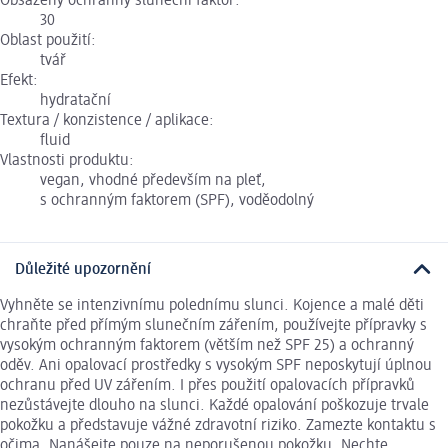
Obsažený ochranný sluneční faktor:
30
Oblast použití:
tvář
Efekt:
hydratační
Textura / konzistence / aplikace:
fluid
Vlastnosti produktu:
vegan, vhodné především na pleť,
s ochranným faktorem (SPF), voděodolný
Důležité upozornění
Vyhněte se intenzivnímu polednímu slunci. Kojence a malé děti
chraňte před přímým slunečním zářením, používejte přípravky s
vysokým ochranným faktorem (větším než SPF 25) a ochranný
oděv. Ani opalovací prostředky s vysokým SPF neposkytují úplnou
ochranu před UV zářením. I přes použití opalovacích přípravků
nezůstávejte dlouho na slunci. Každé opalování poškozuje trvale
pokožku a představuje vážné zdravotní riziko. Zamezte kontaktu s
očima. Nanášejte pouze na neporušenou pokožku. Nechte