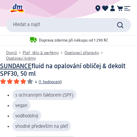
Hledat a najít
Doprava zdarma při nákupu od 1 290 Kč
Domů
Pleť, tělo & parfémy
Opalovací přípravky
Opalovací krémy
SUNDANCE
fluid na opalování obličej & dekolt
SPF30, 50 ml
4
(
1 hodnocení
)
s ochranným faktorem (SPF)
vegan
voděodolný
vhodné především na pleť