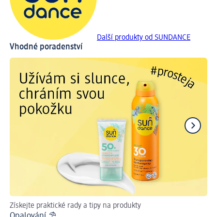
Další produkty od SUNDANCE
Vhodné poradenství
Získejte praktické rady a tipy na produkty
Př
Opalování ⛱
Ja