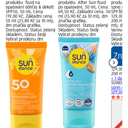
produktu: fluid na
produktu: After Sun fluid
produktu
opalování obličej & dekolt
po opalování, 50 ml; Cena:
sprej na
SPF50, 50 ml; Cena:
69,50 Kč; Základní cena: 50
SPF30, 2
119,00 Kč; Základní cena:
ml (13,90 Kč za 10 ml); dm
129,00 K
50 ml (23,80 Kč za 10 ml);
značka grafika;
200 ml (
dm značka grafika;
Dostupnost: Status zelený
ml); dm 
Dostupnost: Status zelený
Skladem, Status šedý
Varování:
Skladem, Status šedý
Vybrat prodejnu dm
Dostupno
Vybrat prodejnu dm
Skladem,
Vybrat p
129,00 K
200 ml (
+ 1 další
SUNDAN
sprej na
SPF30, 2