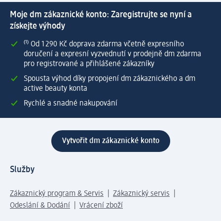
Moje dm zákaznické konto: Zaregistrujte se nyní a
získejte výhody
⁽¹⁾ Od 1 290 Kč doprava zdarma včetně expresního
doručení a expresní vyzvednutí v prodejně dm zdarma
pro registrované a přihlášené zákazníky
Spousta výhod díky propojení dm zákaznického a dm
active beauty konta
Rychlé a snadné nakupování
Vytvořit dm zákaznické konto
Služby
Zákaznický program & Servis
Zákaznický servis
Odeslání & Dodání
Vrácení zboží