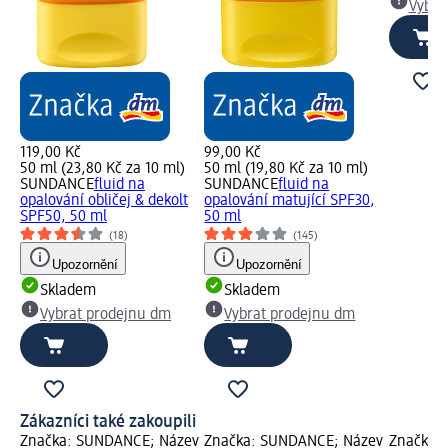
Vybra
119,00 Kč
99,00 Kč
50 ml (23,80 Kč za 10 ml)
50 ml (19,80 Kč za 10 ml)
SUNDANCE
fluid na
SUNDANCE
fluid na
opalování obličej & dekolt
opalování matující SPF30,
SPF50, 50 ml
50 ml
(18)
(145)
Upozornění
Upozornění
Skladem
Skladem
Vybrat prodejnu dm
Vybrat prodejnu dm
Zákazníci také zakoupili
Značka: SUNDANCE; Název
Značka: SUNDANCE; Název
Značka: