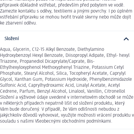
přípravek důkladně vstřebat, především před pobytem ve vodě.
Zamezte kontaktu s oděvy, textiliemi a jinými povrchy. I po úplném
vstřebání přípravku se mohou tvořit trvalé skvrny nebo může dojít
ke zbarvení oděvu.
Složení
Aqua, Glycerin, C12-15 Alkyl Benzoate, Diethylamino
Hydroxybenzoyl Hexyl Benzoate, Diisopropyl Adipate, Ethyl- hexyl
Triazone, Propanediol Dicaprylate/Caprate, Bis-
Ethylhexyloxyphenol Methoxyphenyl Triazine, Potassium Cetyl
Phosphate, Stearyl Alcohol, Silica, Tocopheryl Acetate, Caprylyl
Glycol, Xanthan Gum, Potassium Hydroxide, Phenylbenzimidazole
Sulfonic Acid, Caprylhydroxamic Acid, Linalyl Acetate, Acetyl
Cedrene, Parfum, Benzyl Alcohol, Linalool, Vanillin, Citronellol
Složení a výživové údaje uvedené v internetovém obchodě se může
v některých případech nepatrně lišit od složení produktu, který
Vám bude doručený. V případě, že Vám odlišnosti nebudou z
jakýchkoliv důvodů vyhovovat, využijte možnosti vrácení produktu v
souladu s našimi Všeobecnými obchodními podmínkami.