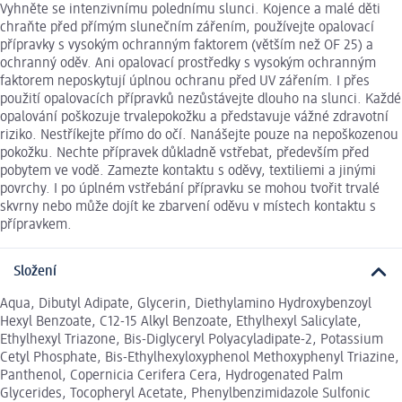
Vyhněte se intenzivnímu polednímu slunci. Kojence a malé děti
chraňte před přímým slunečním zářením, používejte opalovací
přípravky s vysokým ochranným faktorem (větším než OF 25) a
ochranný oděv. Ani opalovací prostředky s vysokým ochranným
faktorem neposkytují úplnou ochranu před UV zářením. I přes
použití opalovacích přípravků nezůstávejte dlouho na slunci. Každé
opalování poškozuje trvalepokožku a představuje vážné zdravotní
riziko. Nestříkejte přímo do očí. Nanášejte pouze na nepoškozenou
pokožku. Nechte přípravek důkladně vstřebat, především před
pobytem ve vodě. Zamezte kontaktu s oděvy, textiliemi a jinými
povrchy. I po úplném vstřebání přípravku se mohou tvořit trvalé
skvrny nebo může dojít ke zbarvení oděvu v místech kontaktu s
přípravkem.
Složení
Aqua, Dibutyl Adipate, Glycerin, Diethylamino Hydroxybenzoyl
Hexyl Benzoate, C12-15 Alkyl Benzoate, Ethylhexyl Salicylate,
Ethylhexyl Triazone, Bis-Diglyceryl Polyacyladipate-2, Potassium
Cetyl Phosphate, Bis-Ethylhexyloxyphenol Methoxyphenyl Triazine,
Panthenol, Copernicia Cerifera Cera, Hydrogenated Palm
Glycerides, Tocopheryl Acetate, Phenylbenzimidazole Sulfonic