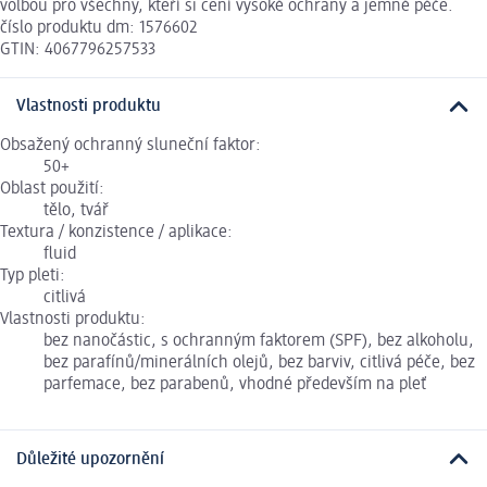
volbou pro všechny, kteří si cení vysoké ochrany a jemné péče.
číslo produktu dm: 1576602
GTIN: 4067796257533
Vlastnosti produktu
Obsažený ochranný sluneční faktor:
50+
Oblast použití:
tělo, tvář
Textura / konzistence / aplikace:
fluid
Typ pleti:
citlivá
Vlastnosti produktu:
bez nanočástic, s ochranným faktorem (SPF), bez alkoholu,
bez parafínů/minerálních olejů, bez barviv, citlivá péče, bez
parfemace, bez parabenů, vhodné především na pleť
Důležité upozornění