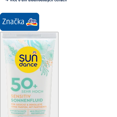
Více o dm dlouhodobých cenách