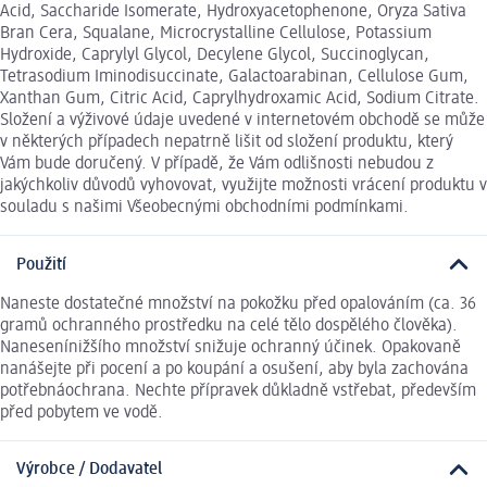
Acid, Saccharide Isomerate, Hydroxyacetophenone, Oryza Sativa
Bran Cera, Squalane, Microcrystalline Cellulose, Potassium
Hydroxide, Caprylyl Glycol, Decylene Glycol, Succinoglycan,
Tetrasodium Iminodisuccinate, Galactoarabinan, Cellulose Gum,
Xanthan Gum, Citric Acid, Caprylhydroxamic Acid, Sodium Citrate.
Složení a výživové údaje uvedené v internetovém obchodě se může
v některých případech nepatrně lišit od složení produktu, který
Vám bude doručený. V případě, že Vám odlišnosti nebudou z
jakýchkoliv důvodů vyhovovat, využijte možnosti vrácení produktu v
souladu s našimi Všeobecnými obchodními podmínkami.
Použití
Naneste dostatečné množství na pokožku před opalováním (ca. 36
gramů ochranného prostředku na celé tělo dospělého člověka).
Nanesenínižšího množství snižuje ochranný účinek. Opakovaně
nanášejte při pocení a po koupání a osušení, aby byla zachována
potřebnáochrana. Nechte přípravek důkladně vstřebat, především
před pobytem ve vodě.
Výrobce / Dodavatel