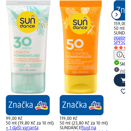
159,00 K
50 ml (31
SUNDAN
opalování
SPF50+, 
Upoz
Skla
Vybra
99,00 Kč
119,00 Kč
50 ml (19,80 Kč za 10 ml)
50 ml (23,80 Kč za 10 ml)
+ 1 další varianta
SUNDANCE
fluid na