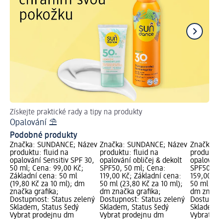
Získejte praktické rady a tipy na produkty
Co
Opalování ⛱
Pr
Podobné produkty
Značka: SUNDANCE; Název
Značka: SUNDANCE; Název
Značka:
produktu: fluid na
produktu: fluid na
produktu
opalování Sensitiv SPF 30,
opalování obličej & dekolt
opalování
50 ml; Cena: 99,00 Kč;
SPF50, 50 ml; Cena:
SPF50+, 
Základní cena: 50 ml
119,00 Kč; Základní cena:
159,00 K
(19,80 Kč za 10 ml); dm
50 ml (23,80 Kč za 10 ml);
50 ml (31
značka grafika;
dm značka grafika;
dm značk
Dostupnost: Status zelený
Dostupnost: Status zelený
Dostupno
Skladem, Status šedý
Skladem, Status šedý
Skladem,
Vybrat prodejnu dm
Vybrat prodejnu dm
Vybrat p