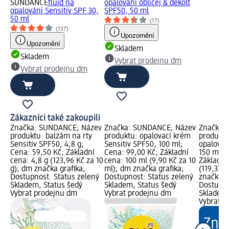
SUNDANCE
fluid na
opalování obličej & dekolt
opalování Sensitiv SPF 30,
SPF50, 50 ml
50 ml
(17)
(137)
Upozornění
Upozornění
Skladem
Skladem
Vybrat prodejnu dm
Vybrat prodejnu dm
Zákazníci také zakoupili
Značka: SUNDANCE; Název
Značka: SUNDANCE; Název
Značka:
produktu: balzám na rty
produktu: opalovací krém
produktu
Sensitiv SPF50, 4,8 g;
Sensitiv SPF50, 100 ml;
opalován
Cena: 59,50 Kč; Základní
Cena: 99,00 Kč; Základní
150 ml; 
cena: 4,8 g (123,96 Kč za 10
cena: 100 ml (9,90 Kč za 10
Základní
g); dm značka grafika;
ml); dm značka grafika;
(119,33 
Dostupnost: Status zelený
Dostupnost: Status zelený
značka g
Skladem, Status šedý
Skladem, Status šedý
Dostupno
Vybrat prodejnu dm
Vybrat prodejnu dm
Skladem,
Vybrat p