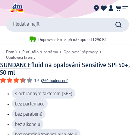
Hledat a najít
Doprava zdarma při nákupu od 1 290 Kč
Domů
Pleť, tělo & parfémy
Opalovací přípravky
Opalovací krémy
SUNDANCE
fluid na opalování Sensitive SPF50+,
50 ml
3.6
(
260 hodnocení
)
s ochranným faktorem (SPF)
bez parfemace
bez parabenů
bez alkoholu
bez parafínů/minerálních olejů