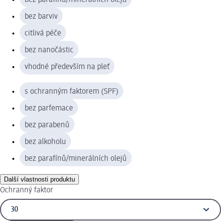
bez barviv
citlivá péče
bez nanočástic
vhodné především na pleť
s ochranným faktorem (SPF)
bez parfemace
bez parabenů
bez alkoholu
bez parafínů/minerálních olejů
Další vlastnosti produktu
Ochranný faktor