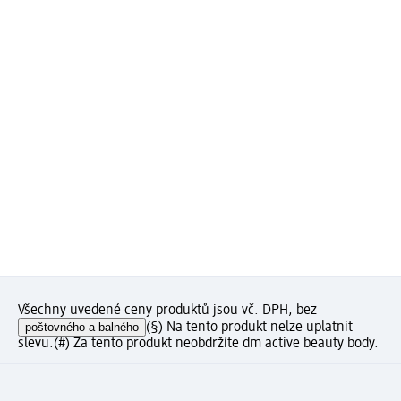
Všechny uvedené ceny produktů jsou vč. DPH, bez
poštovného a balného
(§) Na tento produkt nelze uplatnit
slevu.
(#) Za tento produkt neobdržíte dm active beauty body.