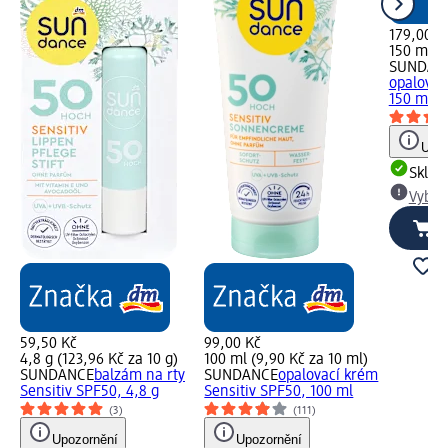
179,00 K
150 ml (1
SUNDAN
opalován
150 ml
Upoz
Skla
Vybra
59,50 Kč
99,00 Kč
4,8 g (123,96 Kč za 10 g)
100 ml (9,90 Kč za 10 ml)
SUNDANCE
balzám na rty
SUNDANCE
opalovací krém
Sensitiv SPF50, 4,8 g
Sensitiv SPF50, 100 ml
(3)
(111)
Upozornění
Upozornění