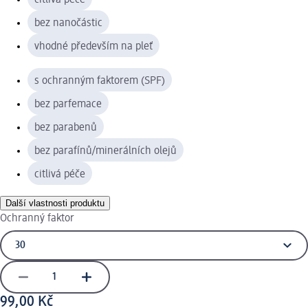
bez nanočástic
vhodné především na pleť
s ochranným faktorem (SPF)
bez parfemace
bez parabenů
bez parafínů/minerálních olejů
citlivá péče
Další vlastnosti produktu
Ochranný faktor
99,00 Kč