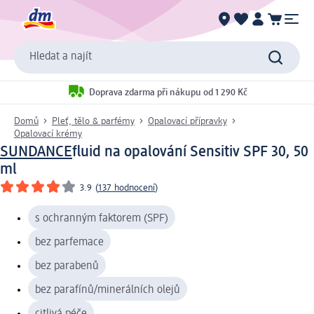
Hledat a najít
Doprava zdarma při nákupu od 1 290 Kč
Domů
Pleť, tělo & parfémy
Opalovací přípravky
Opalovací krémy
SUNDANCE
fluid na opalování Sensitiv SPF 30, 50
ml
3.9
(
137 hodnocení
)
s ochranným faktorem (SPF)
bez parfemace
bez parabenů
bez parafínů/minerálních olejů
citlivá péče