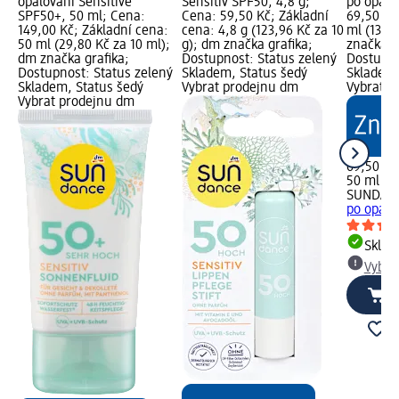
opalování Sensitive
Sensitiv SPF50, 4,8 g;
po opalo
SPF50+, 50 ml; Cena:
Cena: 59,50 Kč; Základní
69,50 Kč
149,00 Kč; Základní cena:
cena: 4,8 g (123,96 Kč za 10
ml (13,9
50 ml (29,80 Kč za 10 ml);
g); dm značka grafika;
značka g
dm značka grafika;
Dostupnost: Status zelený
Dostupno
Dostupnost: Status zelený
Skladem, Status šedý
Skladem,
Skladem, Status šedý
Vybrat prodejnu dm
Vybrat p
Vybrat prodejnu dm
69,50 Kč
50 ml (13
SUNDAN
po opalo
Skla
Vybra