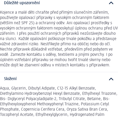
Důležité upozornění
Kojence a malé děti chraňte před přímým slunečním zářením,
používejte opalovací přípravky s vysokým ochranným faktorem
(větším než SPF 25) a ochranný oděv. Ani opalovací prostředky s
vysokým ochranným faktorem neposkytují úplnou ochranu před UV
zářením. I přes použití ochranných přípravků nezůstávejte dlouho
na slunci. Každé opalování poškozuje trvale pokožku a představuje
vážné zdravotní riziko. Nestříkejte přímo na obličej nebo do očí.
Nechte přípravek důkladně vstřebat, především před pobytem ve
vodě. Zamezte kontaktu s oděvy, textiliemi a jinými povrchy. I po
úplném vstřebání přípravku se mohou tvořit trvalé skvrny nebo
může dojít ke zbarvení oděvu v místech kontaktu s přípravkem.
Složení
Aqua, Glycerin, Dibutyl Adipate, C12-15 Alkyl Benzoate,
Diethylamino Hydroxybenzoyl Hexyl Benzoate, Ethylhexyl Triazone,
Bis- Diglyceryl Polyacyladipate-2, Tributyl Citrate, Betaine, Bis-
Ethylhexyloxyphenol Methoxyphenyl Triazine, Potassium Cetyl
Phosphate, Copernicia Cerifera Cera, Oryza Sativa Bran Cera,
Tocopheryl Acetate, Ethylhexylglycerin, Hydrogenated Palm