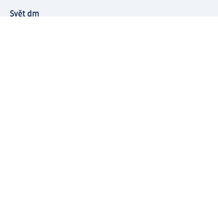
Svět dm
Platební možnosti
Spojte se s dm