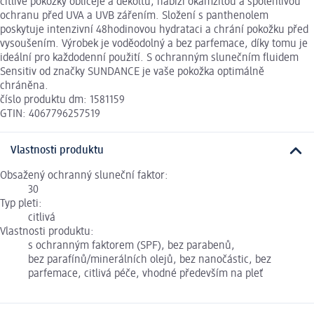
citlivé pokožky obličeje a dekoltu, nabízí okamžitou a spolehlivou
ochranu před UVA a UVB zářením. Složení s panthenolem
poskytuje intenzivní 48hodinovou hydrataci a chrání pokožku před
vysoušením. Výrobek je voděodolný a bez parfemace, díky tomu je
ideální pro každodenní použití. S ochranným slunečním fluidem
Sensitiv od značky SUNDANCE je vaše pokožka optimálně
chráněna.
číslo produktu dm: 1581159
GTIN: 4067796257519
Vlastnosti produktu
Obsažený ochranný sluneční faktor:
30
Typ pleti:
citlivá
Vlastnosti produktu:
s ochranným faktorem (SPF), bez parabenů,
bez parafínů/minerálních olejů, bez nanočástic, bez
parfemace, citlivá péče, vhodné především na pleť