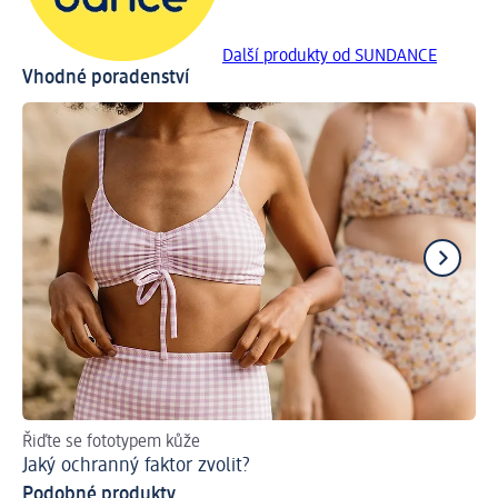
Další produkty od SUNDANCE
Vhodné poradenství
Řiďte se fototypem kůže
Zís
Jaký ochranný faktor zvolit?
Op
Podobné produkty