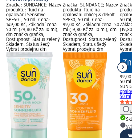
Značka: SUNDANCE; Název
Značka: SUNDANCE; Název
Značka:
produktu: fluid na
produktu: fluid na
produktu
opalování Sensitive
opalování obličej & dekolt
opalován
SPF50+, 50 ml; Cena:
SPF30, 50 ml; Cena:
50 ml; C
149,00 Kč; Základní cena:
99,00 Kč; Základní cena: 50
Základní
50 ml (29,80 Kč za 10 ml);
ml (19,80 Kč za 10 ml); dm
(19,80 K
dm značka grafika;
značka grafika;
značka g
Dostupnost: Status zelený
Dostupnost: Status zelený
Dostupno
Skladem, Status šedý
Skladem, Status šedý
Skladem,
Vybrat prodejnu dm
Vybrat prodejnu dm
Vybrat p
99,00 Kč
50 ml (19
SUNDAN
opalován
50 ml
Upoz
Skla
Vybra