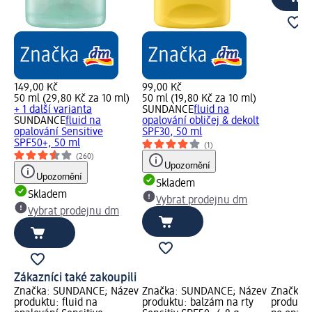
149,00 Kč
99,00 Kč
50 ml (29,80 Kč za 10 ml)
50 ml (19,80 Kč za 10 ml)
+ 1 další varianta
SUNDANCE
fluid na
SUNDANCE
fluid na
opalování obličej & dekolt
opalování Sensitive
SPF30, 50 ml
SPF50+, 50 ml
(1)
(260)
Upozornění
Upozornění
Skladem
Skladem
Vybrat prodejnu dm
Vybrat prodejnu dm
Zákazníci také zakoupili
Značka: SUNDANCE; Název
Značka: SUNDANCE; Název
Značka:
produktu: fluid na
produktu: balzám na rty
produktu