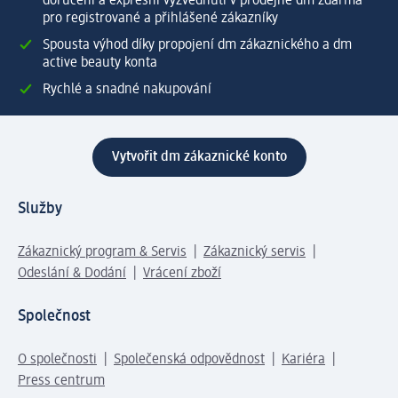
doručení a expresní vyzvednutí v prodejně dm zdarma
pro registrované a přihlášené zákazníky
Spousta výhod díky propojení dm zákaznického a dm
active beauty konta
Rychlé a snadné nakupování
Vytvořit dm zákaznické konto
Služby
Zákaznický program & Servis
Zákaznický servis
Odeslání & Dodání
Vrácení zboží
Společnost
O společnosti
Společenská odpovědnost
Kariéra
Press centrum