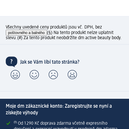
Všechny uvedené ceny produktů jsou vč. DPH, bez
poštovného a balného
(§) Na tento produkt nelze uplatnit
slevu.
(#) Za tento produkt neobdržíte dm active beauty body.
Jak se Vám líbí tato stránka?
Moje dm zákaznické konto: Zaregistrujte se nyní a
získejte výhody
⁽¹⁾ Od 1 290 Kč doprava zdarma včetně expresního