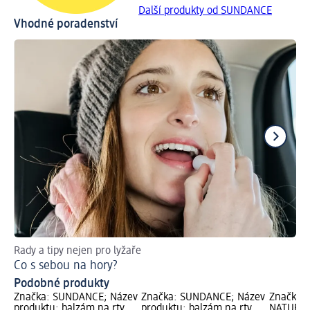
Další produkty od SUNDANCE
Vhodné poradenství
Rady a tipy nejen pro lyžaře
Zís
Co s sebou na hory?
Op
Podobné produkty
Značka: SUNDANCE; Název
Značka: SUNDANCE; Název
Značka: 
produktu: balzám na rty
produktu: balzám na rty
NATURKO