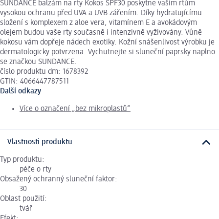
SUNDANCE balzám na rty Kokos SPF30 poskytne vašim rtům
vysokou ochranu před UVA a UVB zářením. Díky hydratujícímu
složení s komplexem z aloe vera, vitamínem E a avokádovým
olejem budou vaše rty současně i intenzivně vyživovány. Vůně
kokosu vám dopřeje nádech exotiky. Kožní snášenlivost výrobku je
dermatologicky potvrzena. Vychutnejte si sluneční paprsky naplno
se značkou SUNDANCE.
číslo produktu dm: 1678392
GTIN: 4066447787511
Další odkazy
Více o označení „bez mikroplastů“
Vlastnosti produktu
Typ produktu:
péče o rty
Obsažený ochranný sluneční faktor:
30
Oblast použití:
tvář
Efekt: