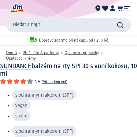
Hledat a najít
Doprava zdarma při nákupu od 1 290 Kč
Domů
Pleť, tělo & parfémy
Opalovací přípravky
Opalovací krémy
SUNDANCE
balzám na rty SPF30 s vůní kokosu, 10
ml
3.9
(
98 hodnocení
)
s ochranným faktorem (SPF)
vegan
s vůní
s ochranným faktorem (SPF)