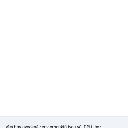
Všechny uvedené ceny produktů jsou vč. DPH, bez