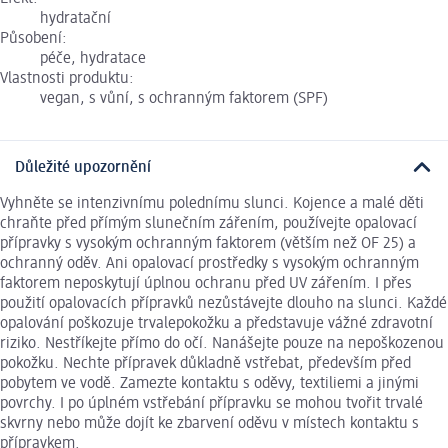
hydratační
Působení:
péče, hydratace
Vlastnosti produktu:
vegan, s vůní, s ochranným faktorem (SPF)
Důležité upozornění
Vyhněte se intenzivnímu polednímu slunci. Kojence a malé děti
chraňte před přímým slunečním zářením, používejte opalovací
přípravky s vysokým ochranným faktorem (větším než OF 25) a
ochranný oděv. Ani opalovací prostředky s vysokým ochranným
faktorem neposkytují úplnou ochranu před UV zářením. I přes
použití opalovacích přípravků nezůstávejte dlouho na slunci. Každé
opalování poškozuje trvalepokožku a představuje vážné zdravotní
riziko. Nestříkejte přímo do očí. Nanášejte pouze na nepoškozenou
pokožku. Nechte přípravek důkladně vstřebat, především před
pobytem ve vodě. Zamezte kontaktu s oděvy, textiliemi a jinými
povrchy. I po úplném vstřebání přípravku se mohou tvořit trvalé
skvrny nebo může dojít ke zbarvení oděvu v místech kontaktu s
přípravkem.