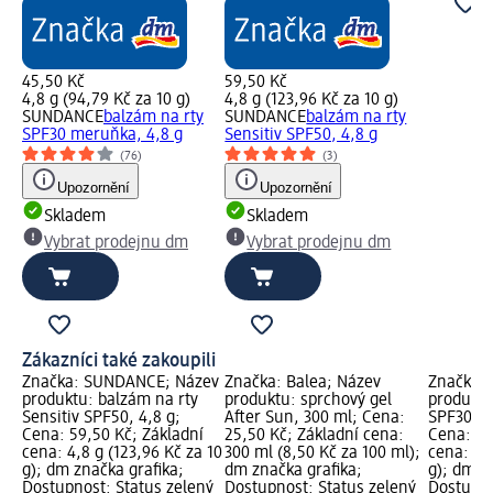
45,50 Kč
59,50 Kč
4,8 g (94,79 Kč za 10 g)
4,8 g (123,96 Kč za 10 g)
SUNDANCE
balzám na rty
SUNDANCE
balzám na rty
SPF30 meruňka, 4,8 g
Sensitiv SPF50, 4,8 g
(76)
(3)
Upozornění
Upozornění
Skladem
Skladem
Vybrat prodejnu dm
Vybrat prodejnu dm
Zákazníci také zakoupili
Značka: SUNDANCE; Název
Značka: Balea; Název
Značka:
produktu: balzám na rty
produktu: sprchový gel
produktu
Sensitiv SPF50, 4,8 g;
After Sun, 300 ml; Cena:
SPF30 me
Cena: 59,50 Kč; Základní
25,50 Kč; Základní cena:
Cena: 45
cena: 4,8 g (123,96 Kč za 10
300 ml (8,50 Kč za 100 ml);
cena: 4,8
g); dm značka grafika;
dm značka grafika;
g); dm z
Dostupnost: Status zelený
Dostupnost: Status zelený
Dostupno