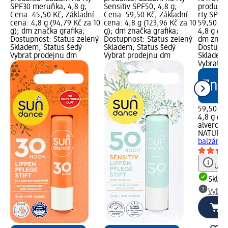
SPF30 meruňka, 4,8 g;
Sensitiv SPF50, 4,8 g;
produktu
Cena: 45,50 Kč; Základní
Cena: 59,50 Kč; Základní
rty SPF3
cena: 4,8 g (94,79 Kč za 10
cena: 4,8 g (123,96 Kč za 10
59,50 Kč
g); dm značka grafika;
g); dm značka grafika;
4,8 g (12
Dostupnost: Status zelený
Dostupnost: Status zelený
dm značk
Skladem, Status šedý
Skladem, Status šedý
Dostupno
Vybrat prodejnu dm
Vybrat prodejnu dm
Skladem,
Vybrat p
59,50 Kč
4,8 g (12
alverde
NATURK
balzám n
Upoz
Skla
Vybra