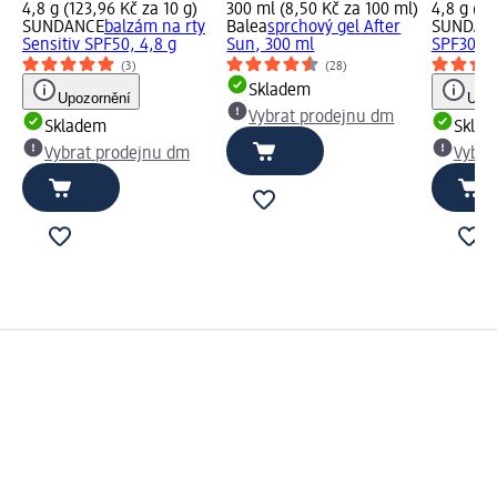
4,8 g (123,96 Kč za 10 g)
300 ml (8,50 Kč za 100 ml)
4,8 g (94
SUNDANCE
balzám na rty
Balea
sprchový gel After
SUNDAN
Sensitiv SPF50, 4,8 g
Sun, 300 ml
SPF30 me
(3)
(28)
Skladem
Upozornění
Upoz
Vybrat prodejnu dm
Skladem
Skla
Vybrat prodejnu dm
Vybra