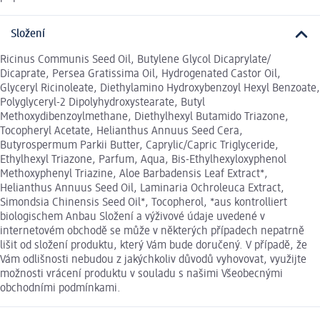
Složení
Ricinus Communis Seed Oil, Butylene Glycol Dicaprylate/
Dicaprate, Persea Gratissima Oil, Hydrogenated Castor Oil,
Glyceryl Ricinoleate, Diethylamino Hydroxybenzoyl Hexyl Benzoate,
Polyglyceryl-2 Dipolyhydroxystearate, Butyl
Methoxydibenzoylmethane, Diethylhexyl Butamido Triazone,
Tocopheryl Acetate, Helianthus Annuus Seed Cera,
Butyrospermum Parkii Butter, Caprylic/Capric Triglyceride,
Ethylhexyl Triazone, Parfum, Aqua, Bis-Ethylhexyloxyphenol
Methoxyphenyl Triazine, Aloe Barbadensis Leaf Extract*,
Helianthus Annuus Seed Oil, Laminaria Ochroleuca Extract,
Simondsia Chinensis Seed Oil*, Tocopherol, *aus kontrolliert
biologischem Anbau Složení a výživové údaje uvedené v
internetovém obchodě se může v některých případech nepatrně
lišit od složení produktu, který Vám bude doručený. V případě, že
Vám odlišnosti nebudou z jakýchkoliv důvodů vyhovovat, využijte
možnosti vrácení produktu v souladu s našimi Všeobecnými
obchodními podmínkami.