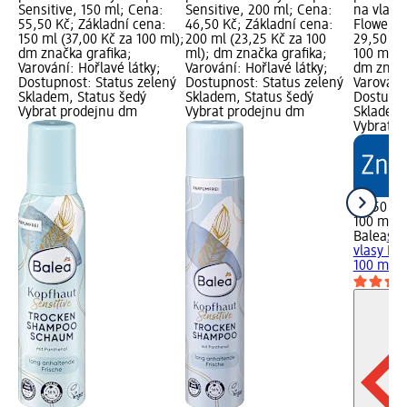
Sensitive, 150 ml; Cena:
Sensitive, 200 ml; Cena:
na vlasy
55,50 Kč; Základní cena:
46,50 Kč; Základní cena:
Flowers,
150 ml (37,00 Kč za 100 ml);
200 ml (23,25 Kč za 100
29,50 Kč
dm značka grafika;
ml); dm značka grafika;
100 ml (2
Varování: Hořlavé látky;
Varování: Hořlavé látky;
dm značk
Dostupnost: Status zelený
Dostupnost: Status zelený
Varování:
Skladem, Status šedý
Skladem, Status šedý
Dostupno
Vybrat prodejnu dm
Vybrat prodejnu dm
Skladem,
Vybrat p
29,50 Kč
100 ml (2
Balea
su
vlasy Mo
100 ml