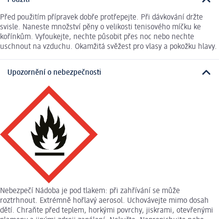
Použití
Před použitím přípravek dobře protřepejte. Při dávkování držte
svisle. Naneste množství pěny o velikosti tenisového míčku ke
kořínkům. Vyfoukejte, nechte působit přes noc nebo nechte
uschnout na vzduchu. Okamžitá svěžest pro vlasy a pokožku hlavy.
Upozornění o nebezpečnosti
Nebezpečí Nádoba je pod tlakem: při zahřívání se může
roztrhnout. Extrémně hořlavý aerosol. Uchovávejte mimo dosah
dětí. Chraňte před teplem, horkými povrchy, jiskrami, otevřenými