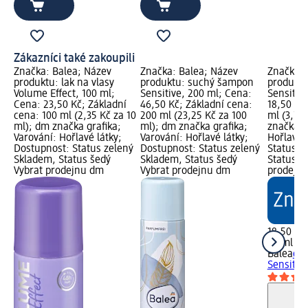
Zákazníci také zakoupili
Značka: Balea; Název
Značka: Balea; Název
Značka: 
produktu: lak na vlasy
produktu: suchý šampon
produktu
Volume Effect, 100 ml;
Sensitive, 200 ml; Cena:
Sensitiv
Cena: 23,50 Kč; Základní
46,50 Kč; Základní cena:
18,50 Kč
cena: 100 ml (2,35 Kč za 10
200 ml (23,25 Kč za 100
ml (3,70
ml); dm značka grafika;
ml); dm značka grafika;
značka g
Varování: Hořlavé látky;
Varování: Hořlavé látky;
Hořlavé 
Dostupnost: Status zelený
Dostupnost: Status zelený
Status z
Skladem, Status šedý
Skladem, Status šedý
Status š
Vybrat prodejnu dm
Vybrat prodejnu dm
prodejn
18,50 Kč
50 ml (3,
Balea
deo
Sensitiv