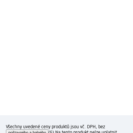
Všechny uvedené ceny produktů jsou vč. DPH, bez
poštovného a balného
(§) Na tento produkt nelze uplatnit