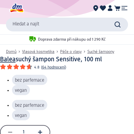
Hledat a najít
Doprava zdarma při nákupu od 1 290 Kč
Domů
Vlasová kosmetika
Péče o vlasy
Suché šampony
Balea
suchý šampon Sensitive, 100 ml
4.8
(
64 hodnocení
)
bez parfemace
vegan
bez parfemace
vegan