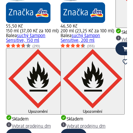
55,50 Kč
46,50 Kč
150 ml (37,00 Kč za 100 ml)
200 ml (23,25 Kč za 100 ml)
Skla
Balea
suchý šampon
Balea
suchý šampon
Vybra
Sensitive, 150 ml
Sensitive, 200 ml
(293)
(355)
Upozornění
Upozornění
Skladem
Skladem
Vybrat prodejnu dm
Vybrat prodejnu dm