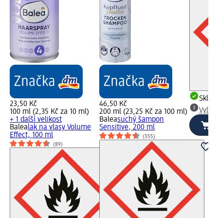
Skla
23,50 Kč
46,50 Kč
Vybra
100 ml (2,35 Kč za 10 ml)
200 ml (23,25 Kč za 100 ml)
+ 1 další velikost
Balea
suchý šampon
Balea
lak na vlasy Volume
Sensitive, 200 ml
Effect, 100 ml
(355)
(89)