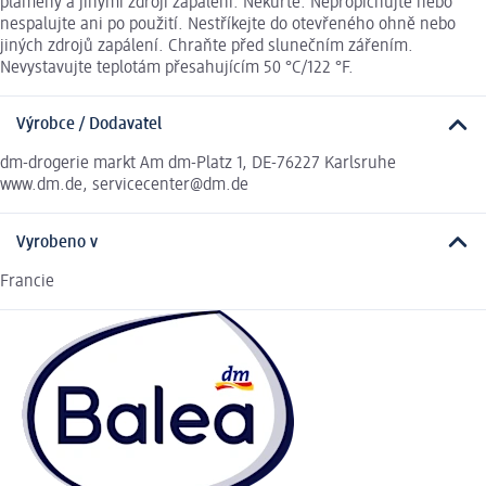
plameny a jinými zdroji zapálení. Nekuřte. Nepropichujte nebo
nespalujte ani po použití. Nestříkejte do otevřeného ohně nebo
jiných zdrojů zapálení. Chraňte před slunečním zářením.
Nevystavujte teplotám přesahujícím 50 °C/122 °F.
Výrobce / Dodavatel
dm-drogerie markt Am dm-Platz 1, DE-76227 Karlsruhe
www.dm.de, servicecenter@dm.de
Vyrobeno v
Francie