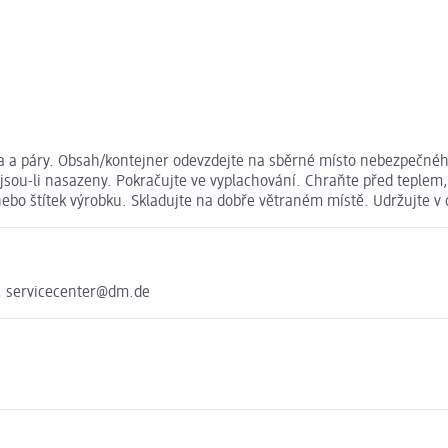
na a páry. Obsah/kontejner odevzdejte na sběrné místo nebezpečné
jsou-li nasazeny. Pokračujte ve vyplachování. Chraňte před teplem,
nebo štítek výrobku. Skladujte na dobře větraném místě. Udržujte v 
, servicecenter@dm.de