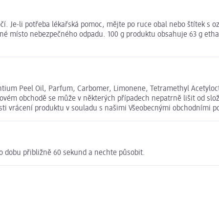
čí. Je-li potřeba lékařská pomoc, mějte po ruce obal nebo štítek 
né místo nebezpečného odpadu. 100 g produktu obsahuje 63 g ethano
rantium Peel Oil, Parfum, Carbomer, Limonene, Tetramethyl Acetyloc
ovém obchodě se může v některých případech nepatrně lišit od slo
osti vrácení produktu v souladu s našimi Všeobecnými obchodními 
o dobu přibližně 60 sekund a nechte působit.