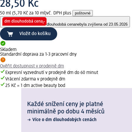
28,50 Kč
50 ml (5,70 Kč za 10 ml)
vč. DPH plus
poštovné
dlouhodobá cena
nebyla zvýšena od 23.05.2026
Vložit do košíku
Skladem
Standardní doprava za 1-3 pracovní dny
Ověřit dostupnost v prodejně dm
Expresní vyzvednutí v prodejně dm do 60 minut
Vrácení zdarma v prodejně dm
25 Kč = 1 dm active beauty bod
Každé snížení ceny je platné
minimálně po dobu 4 měsíců
Více o dm dlouhodobých cenách