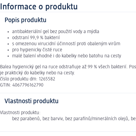
Informace o produktu
Popis produktu
antibakteriální gel bez použití vody a mýdla
odstraní 99,9 % bakterií
s omezenou virucidní účinností proti obaleným virům
pro hygienicky čisté ruce
malé balení vhodné i do kabelky nebo batohu na cesty
Balea hygienický gel na ruce odstraňuje až 99 % všech bakterií. P
je praktický do kabelky nebo na cesty.
číslo produktu dm: 1265582
GTIN: 4067796162790
Vlastnosti produktu
Vlastnosti produktu:
bez parabenů, bez barviv, bez parafínů/minerálních olejů, be