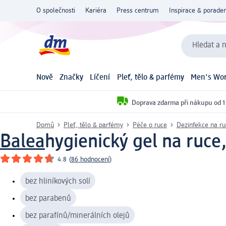
O společnosti
Kariéra
Press centrum
Inspirace & poraden
Hledat a n
Nově
Značky
Líčení
Pleť, tělo & parfémy
Men's Wor
Doprava zdarma při nákupu od 1
Domů
Pleť, tělo & parfémy
Péče o ruce
Dezinfekce na ru
Balea
hygienický gel na ruce
4.8
(
86 hodnocení
)
bez hliníkových solí
bez parabenů
bez parafínů/minerálních olejů