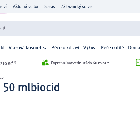
ství
Vědomá volba
Servis
Zákaznický servis
ajít
ld
Vlasová kosmetika
Péče o zdraví
Výživa
Péče o dítě
Domá
(1)
Expresní vyzvednutí do 60 minut
 290 Kč
ce
, 50 ml
biocid