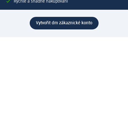
Rychlé a snadné nakupování
Vytvořit dm zákaznické konto
Služby
Zákaznický program & Servis
Zákaznický servis
Odeslání & Dodání
Vrácení zboží
Společnost
O společnosti
Společenská odpovědnost
Kariéra
Press centrum
Svět dm