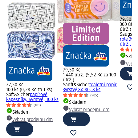
79,50 Kč
300 útrž.
útrž.)
Saugstar
role 3vrs
útrž., 3 
Skla
Vybra
79,50 Kč
1 440 útrž. (5,52 Kč za 100
útrž.)
27,50 Kč
Sanft&Sicher
toaletní papír
100 ks (0,28 Kč za 1 ks)
3vrstvý 8x180, 8 ks
Soft&Sicher
papírové
(905)
kapesníky, 4vrstvé, 100 ks
Skladem
(101)
Vybrat prodejnu dm
Skladem
Vybrat prodejnu dm