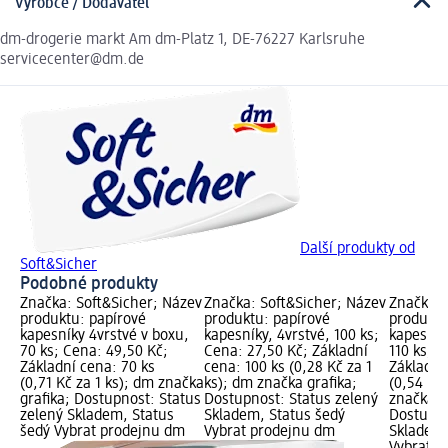
Výrobce / Dodavatel
dm-drogerie markt Am dm-Platz 1, DE-76227 Karlsruhe
servicecenter@dm.de
Další produkty od
Soft&Sicher
Podobné produkty
Značka: Soft&Sicher; Název
Značka: Soft&Sicher; Název
Značka: 
produktu: papírové
produktu: papírové
produktu
kapesníky 4vrstvé v boxu,
kapesníky, 4vrstvé, 100 ks;
kapesník
70 ks; Cena: 49,50 Kč;
Cena: 27,50 Kč; Základní
110 ks; 
Základní cena: 70 ks
cena: 100 ks (0,28 Kč za 1
Základní
(0,71 Kč za 1 ks); dm značka
ks); dm značka grafika;
(0,54 Kč 
grafika; Dostupnost: Status
Dostupnost: Status zelený
značka g
zelený Skladem, Status
Skladem, Status šedý
Dostupno
šedý Vybrat prodejnu dm
Vybrat prodejnu dm
Skladem,
Vybrat p