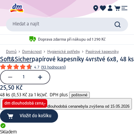
Hledat a najít
Doprava zdarma při nákupu od 1 290 Kč
Domů
Domácnost
Hygienické potřeby
Papírové kapesníky
Soft&Sicher
papírové kapesníky 4vrstvé 6x8, 48 ks
4.7
(
93 hodnocení
)
25,50 Kč
48 ks (0,53 Kč za 1 ks)
vč. DPH plus
poštovné
dlouhodobá cena
nebyla zvýšena od 15.05.2026
Vložit do košíku
Skladem