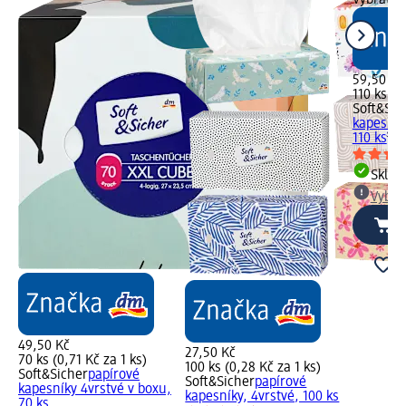
59,50 Kč
110 ks (0
Soft&Sic
kapesník
110 ks
Skla
Vybra
49,50 Kč
27,50 Kč
70 ks (0,71 Kč za 1 ks)
100 ks (0,28 Kč za 1 ks)
Soft&Sicher
papírové
Soft&Sicher
papírové
kapesníky 4vrstvé v boxu,
kapesníky, 4vrstvé, 100 ks
70 ks