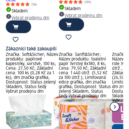
(101)
(16)
Skladem
Skladem
Vybrat prodejnu dm
Vybrat prodejnu dm
Zákazníci také zakoupili
Značka: Soft&Sicher; Název
Značka: Sanft&Sicher;
Značka: 
produktu: papírové
Název produktu: toaletní
Název pr
kapesníky, 4vrstvé, 100 ks;
papír 3vrstvý 8x180, 8 ks;
role 3vrs
Cena: 27,50 Kč; Základní
Cena: 79,50 Kč; Základní
útrž., 3 
cena: 100 ks (0,28 Kč za 1
cena: 1 440 útrž. (5,52 Kč
Základní
ks); dm značka grafika;
za 100 útrž.); Limitovaná
(26,50 Kč
Dostupnost: Status zelený
edice grafika, dm značka
Limitova
Skladem, Status šedý
grafika; Dostupnost: Status
dm značk
Vybrat prodejnu dm
zelený Skladem, Status
Dostupno
šedý Vybrat prodejnu dm
Skladem,
Vybrat p