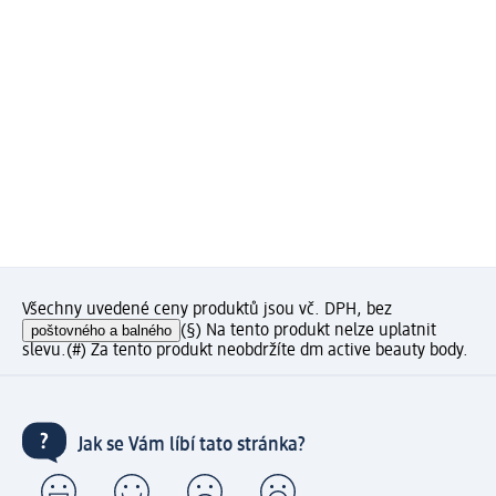
Všechny uvedené ceny produktů jsou vč. DPH, bez
poštovného a balného
(§) Na tento produkt nelze uplatnit
slevu.
(#) Za tento produkt neobdržíte dm active beauty body.
Jak se Vám líbí tato stránka?