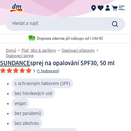
Hledat a najít
Doprava zdarma při nákupu od 1 290 Kč
Domů
Pleť, tělo & parfémy
Opalovací přípravky
Opalovací spreje
SUNDANCE
sprej na opalování SPF30, 50 ml
5
(
1 hodnocení
)
s ochranným faktorem (SPF)
bez hliníkových solí
vegan
bez parabenů
bez alkoholu