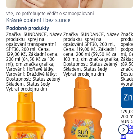
Vše, co potřebujete vědět o samoopalování
Krásné opálení i bez slunce
Podobné produkty
Značka: SUNDANCE; Název
Značka: SUNDANCE; Název
Značka:
produktu: sprej na
produktu: sprej na
produktu
opalování transparentní
opalování SPF30, 200 ml;
opalován
SPF30, 200 ml; Cena:
Cena: 119,00 Kč; Základní
podporou
129,00 Kč; Základní cena:
cena: 200 ml (59,50 Kč za
ml; Cena
200 ml (64,50 Kč za 100
100 ml); dm značka grafika;
Základní
ml); dm značka grafika;
Dostupnost: Status zelený
(89,50 K
Varování: Hořlavé látky,
Skladem, Status šedý
značka g
Varování: Dráždivé látky;
Vybrat prodejnu dm
Dostupno
Dostupnost: Status zelený
Skladem,
Skladem, Status šedý
Vybrat p
Vybrat prodejnu dm
179,00 K
200 ml (
SUNDAN
opalován
podporou
ml