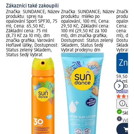
Zákazníci také zakoupili
Značka: SUNDANCE; Název
Značka: SUNDANCE; Název
Značka:
produktu: sprej na
produktu: mléko po
produktu
opalování Sport SPF30, 75
opalování, 100 ml; Cena:
opalován
ml; Cena: 65,50 Kč;
29,50 Kč; Základní cena:
Cena: 59
Základní cena: 75 ml
100 ml (29,50 Kč za 100
cena: 50 
(8,73 Kč za 10 ml); dm
ml); dm značka grafika;
ml); dm 
značka grafika; Varování:
Dostupnost: Status zelený
Dostupno
Hořlavé látky; Dostupnost:
Skladem, Status šedý
Skladem,
Status zelený Skladem,
Vybrat prodejnu dm
Vybrat p
Status šedý Vybrat
59,50 Kč
50 ml (11
SUNDAN
opalován
Upoz
Skla
Vybra