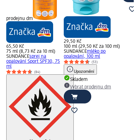
prodejnu dm
29,50 Kč
65,50 Kč
100 ml (29,50 Kč za 100 ml)
75 ml (8,73 Kč za 10 ml)
SUNDANCE
mléko po
SUNDANCE
sprej na
opalování, 100 ml
opalování Sport SPF30, 75
(53)
ml
Upozornění
(84)
Skladem
Vybrat prodejnu dm