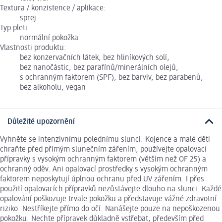
Textura / konzistence / aplikace:
sprej
Typ pleti:
normální pokožka
Vlastnosti produktu:
bez konzervačních látek, bez hliníkových solí,
bez nanočástic, bez parafínů/minerálních olejů,
s ochranným faktorem (SPF), bez barviv, bez parabenů,
bez alkoholu, vegan
Důležité upozornění
Vyhněte se intenzivnímu polednímu slunci. Kojence a malé děti
chraňte před přímým slunečním zářením, používejte opalovací
přípravky s vysokým ochranným faktorem (větším než OF 25) a
ochranný oděv. Ani opalovací prostředky s vysokým ochranným
faktorem neposkytují úplnou ochranu před UV zářením. I přes
použití opalovacích přípravků nezůstávejte dlouho na slunci. Každé
opalování poškozuje trvale pokožku a představuje vážné zdravotní
riziko. Nestříkejte přímo do očí. Nanášejte pouze na nepoškozenou
pokožku. Nechte přípravek důkladně vstřebat, především před