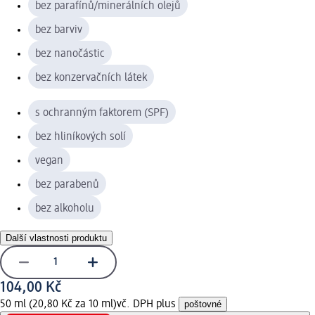
bez parafínů/minerálních olejů
bez barviv
bez nanočástic
bez konzervačních látek
s ochranným faktorem (SPF)
bez hliníkových solí
vegan
bez parabenů
bez alkoholu
Další vlastnosti produktu
104,00 Kč
50 ml (20,80 Kč za 10 ml)
vč. DPH plus
poštovné