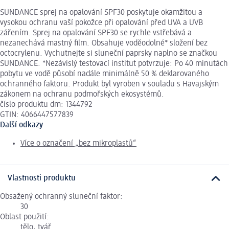
SUNDANCE sprej na opalování SPF30 poskytuje okamžitou a
vysokou ochranu vaší pokožce při opalování před UVA a UVB
zářením. Sprej na opalování SPF30 se rychle vstřebává a
nezanechává mastný film. Obsahuje voděodolné* složení bez
octocrylenu. Vychutnejte si sluneční paprsky naplno se značkou
SUNDANCE. *Nezávislý testovací institut potvrzuje: Po 40 minutách
pobytu ve vodě působí nadále minimálně 50 % deklarovaného
ochranného faktoru. Produkt byl vyroben v souladu s Havajským
zákonem na ochranu podmořských ekosystémů.
číslo produktu dm: 1344792
GTIN: 4066447577839
Další odkazy
Více o označení „bez mikroplastů“
Vlastnosti produktu
Obsažený ochranný sluneční faktor:
30
Oblast použití:
tělo, tvář