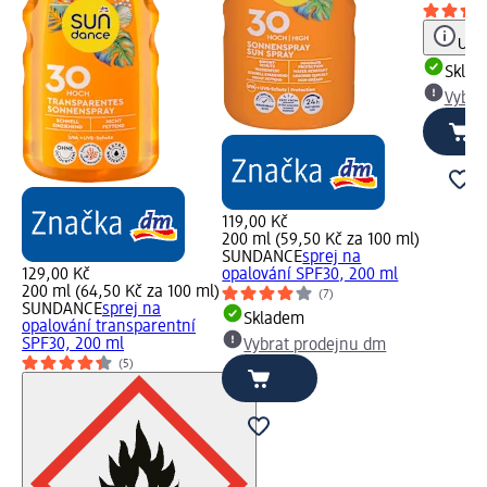
Upoz
Skla
Vybra
119,00 Kč
200 ml (59,50 Kč za 100 ml)
SUNDANCE
sprej na
129,00 Kč
opalování SPF30, 200 ml
200 ml (64,50 Kč za 100 ml)
(7)
SUNDANCE
sprej na
Skladem
opalování transparentní
SPF30, 200 ml
Vybrat prodejnu dm
(5)