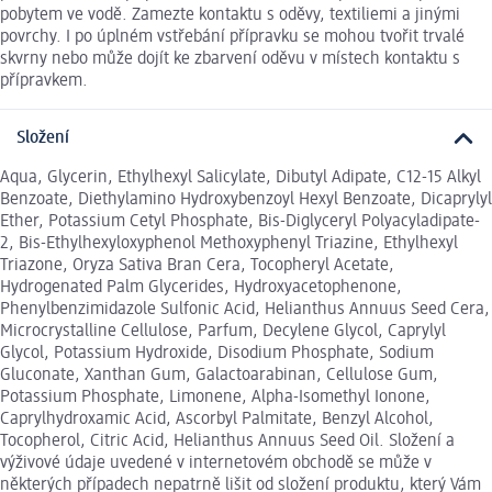
pobytem ve vodě. Zamezte kontaktu s oděvy, textiliemi a jinými
povrchy. I po úplném vstřebání přípravku se mohou tvořit trvalé
skvrny nebo může dojít ke zbarvení oděvu v místech kontaktu s
přípravkem.
Složení
Aqua, Glycerin, Ethylhexyl Salicylate, Dibutyl Adipate, C12-15 Alkyl
Benzoate, Diethylamino Hydroxybenzoyl Hexyl Benzoate, Dicaprylyl
Ether, Potassium Cetyl Phosphate, Bis-Diglyceryl Polyacyladipate-
2, Bis-Ethylhexyloxyphenol Methoxyphenyl Triazine, Ethylhexyl
Triazone, Oryza Sativa Bran Cera, Tocopheryl Acetate,
Hydrogenated Palm Glycerides, Hydroxyacetophenone,
Phenylbenzimidazole Sulfonic Acid, Helianthus Annuus Seed Cera,
Microcrystalline Cellulose, Parfum, Decylene Glycol, Caprylyl
Glycol, Potassium Hydroxide, Disodium Phosphate, Sodium
Gluconate, Xanthan Gum, Galactoarabinan, Cellulose Gum,
Potassium Phosphate, Limonene, Alpha-Isomethyl Ionone,
Caprylhydroxamic Acid, Ascorbyl Palmitate, Benzyl Alcohol,
Tocopherol, Citric Acid, Helianthus Annuus Seed Oil. Složení a
výživové údaje uvedené v internetovém obchodě se může v
některých případech nepatrně lišit od složení produktu, který Vám