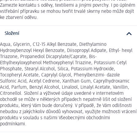
Zamezte kontaktu s oděvy, textiliemi a jinými povrchy. I po úplném
vstřebání přípravku se mohou tvořit trvalé skvrny nebo může dojít
ke zbarvení oděvu.
Složení
Aqua, Glycerin, C12-15 Alkyl Benzoate, Diethylamino
Hydroxybenzoyl Hexyl Benzoate, Diisopropyl Adipate, Ethyl- hexyl
Triazone, Propanediol Dicaprylate/Caprate, Bis-
Ethylhexyloxyphenol Methoxyphenyl Triazine, Potassium Cetyl
Phosphate, Stearyl Alcohol, Silica, Potassium Hydroxide,
Tocopheryl Acetate, Caprylyl Glycol, Phenylbenzimi- dazole
Sulfonic Acid, Acetyl Cedrene, Xanthan Gum, Caprylhydroxamic
Acid, Parfum, Benzyl Alcohol, Linalool, Linalyl Acetate, Vanillin,
Citronellol. Složení a výživové údaje uvedené v internetovém
obchodě se může v některých případech nepatrně lišit od složení
produktu, který Vám bude doručený. V případě, že Vám odlišnosti
nebudou z jakýchkoliv důvodů vyhovovat, využijte možnosti vrácení
produktu v souladu s našimi Všeobecnými obchodními
podmínkami.