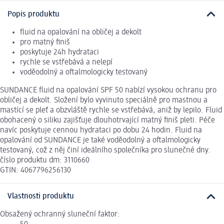
Popis produktu
fluid na opalování na obličej a dekolt
pro matný finiš
poskytuje 24h hydrataci
rychle se vstřebává a nelepí
voděodolný a oftalmologicky testovaný
SUNDANCE fluid na opalování SPF 50 nabízí vysokou ochranu pro
obličej a dekolt. Složení bylo vyvinuto speciálně pro mastnou a
mastící se pleť a obzvláště rychle se vstřebává, aniž by lepilo. Fluid
obohacený o siliku zajišťuje dlouhotrvající matný finiš pleti. Péče
navíc poskytuje cennou hydrataci po dobu 24 hodin. Fluid na
opalování od SUNDANCE je také voděodolný a oftalmologicky
testovaný, což z něj činí ideálního společníka pro slunečné dny.
číslo produktu dm: 3110660
GTIN: 4067796256130
Vlastnosti produktu
Obsažený ochranný sluneční faktor: