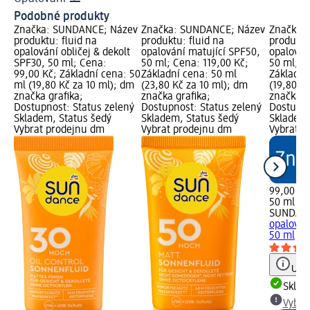
Podobné produkty
Značka: SUNDANCE; Název
Značka: SUNDANCE; Název
Značka:
produktu: fluid na
produktu: fluid na
produktu
opalování obličej & dekolt
opalování matující SPF50,
opalován
SPF30, 50 ml; Cena:
50 ml; Cena: 119,00 Kč;
50 ml; C
99,00 Kč; Základní cena: 50
Základní cena: 50 ml
Základní
ml (19,80 Kč za 10 ml); dm
(23,80 Kč za 10 ml); dm
(19,80 K
značka grafika;
značka grafika;
značka g
Dostupnost: Status zelený
Dostupnost: Status zelený
Dostupno
Skladem, Status šedý
Skladem, Status šedý
Skladem,
Vybrat prodejnu dm
Vybrat prodejnu dm
Vybrat p
99,00 Kč
50 ml (19
SUNDAN
opalován
50 ml
Upoz
Skla
Vybra