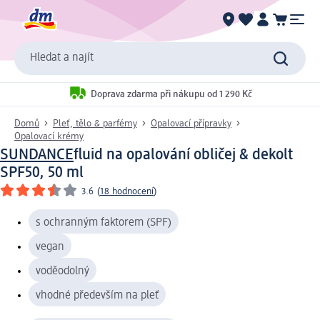
Hledat a najít
Doprava zdarma při nákupu od 1 290 Kč
Domů
Pleť, tělo & parfémy
Opalovací přípravky
Opalovací krémy
SUNDANCE
fluid na opalování obličej & dekolt
SPF50, 50 ml
3.6
(
18 hodnocení
)
s ochranným faktorem (SPF)
vegan
voděodolný
vhodné především na pleť