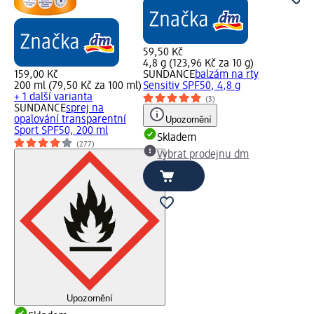
59,50 Kč
4,8 g (123,96 Kč za 10 g)
159,00 Kč
SUNDANCE
balzám na rty
200 ml (79,50 Kč za 100 ml)
Sensitiv SPF50, 4,8 g
+ 1 další varianta
(3)
SUNDANCE
sprej na
opalování transparentní
Upozornění
Sport SPF50, 200 ml
Skladem
(277)
Vybrat prodejnu dm
Upozornění