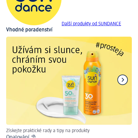
Další produkty od SUNDANCE
Vhodné poradenství
Získejte praktické rady a tipy na produkty
Př
Opalování ⛱
Ja