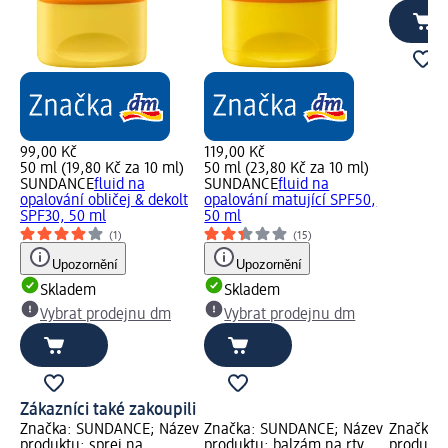
99,00 Kč
119,00 Kč
50 ml (19,80 Kč za 10 ml)
50 ml (23,80 Kč za 10 ml)
SUNDANCE
fluid na
SUNDANCE
fluid na
opalování obličej & dekolt
opalování matující SPF50,
SPF30, 50 ml
50 ml
(1)
(15)
Upozornění
Upozornění
Skladem
Skladem
Vybrat prodejnu dm
Vybrat prodejnu dm
Zákazníci také zakoupili
Značka: SUNDANCE; Název
Značka: SUNDANCE; Název
Značka:
produktu: sprej na
produktu: balzám na rty
produktu