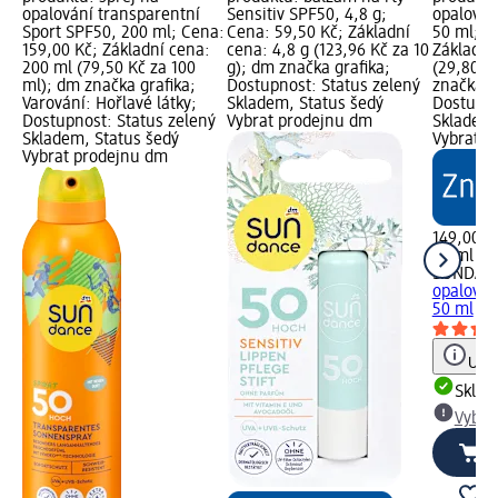
opalování transparentní
Sensitiv SPF50, 4,8 g;
opalován
Sport SPF50, 200 ml; Cena:
Cena: 59,50 Kč; Základní
50 ml; C
159,00 Kč; Základní cena:
cena: 4,8 g (123,96 Kč za 10
Základní
200 ml (79,50 Kč za 100
g); dm značka grafika;
(29,80 K
ml); dm značka grafika;
Dostupnost: Status zelený
značka g
Varování: Hořlavé látky;
Skladem, Status šedý
Dostupno
Dostupnost: Status zelený
Vybrat prodejnu dm
Skladem,
Skladem, Status šedý
Vybrat p
Vybrat prodejnu dm
149,00 K
50 ml (2
SUNDAN
opalován
50 ml
Upoz
Skla
Vybra