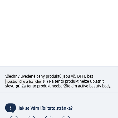
Všechny uvedené ceny produktů jsou vč. DPH, bez
poštovného a balného
(§) Na tento produkt nelze uplatnit
slevu.
(#) Za tento produkt neobdržíte dm active beauty body.
Jak se Vám líbí tato stránka?