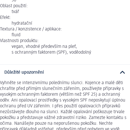
50
Oblast použití:
tvář
Efekt:
hydratační
Textura / konzistence / aplikace:
fluid
Vlastnosti produktu:
vegan, vhodné především na pleť,
s ochranným faktorem (SPF), voděodolný
Důležité upozornění
Vyhněte se intenzivnímu polednímu slunci. Kojence a malé děti
chraňte před přímým slunečním zářením, používejte přípravky s
vysokým ochranným faktorem (větším než SPF 25) a ochranný
oděv. Ani opalovací prostředky s vysokým SPF neposkytují úplnou
ochranu před UV zářením. I přes použití opalovacích přípravků
nezůstávejte dlouho na slunci. Každé opalování poškozuje trvale
pokožku a představuje vážné zdravotní riziko. Zamezte kontaktu s
očima. Nanášejte pouze na neporušenou pokožku. Nechte
přípravek důkladně vstřebat, především před pobytem ve vodě.