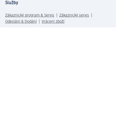
Služby
Zákaznický program & Servis
Zákaznický servis
Odeslání & Dodání
Vrácení zboží
Společnost
O společnosti
Společenská odpovědnost
Kariéra
Press centrum
Svět dm
Platební možnosti