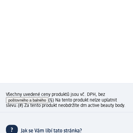
Všechny uvedené ceny produktů jsou vč. DPH, bez
poštovného a balného
(§) Na tento produkt nelze uplatnit
slevu.
(#) Za tento produkt neobdržíte dm active beauty body.
Jak se Vám líbí tato stránka?