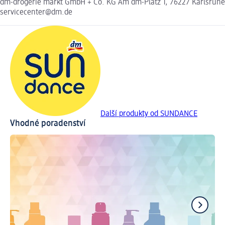
dm-drogerie markt GmbH + Co. KG Am dm-Platz 1, 76227 Karlsruhe
servicecenter@dm.de
Další produkty od SUNDANCE
Vhodné poradenství