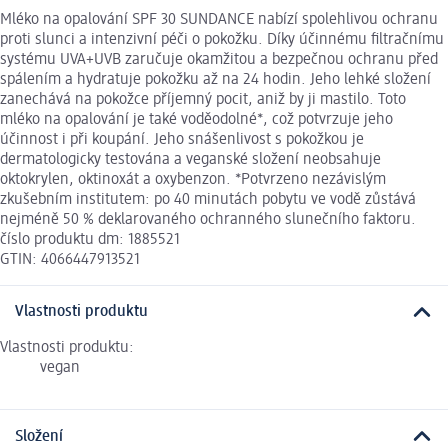
Mléko na opalování SPF 30 SUNDANCE nabízí spolehlivou ochranu
proti slunci a intenzivní péči o pokožku. Díky účinnému filtračnímu
systému UVA+UVB zaručuje okamžitou a bezpečnou ochranu před
spálením a hydratuje pokožku až na 24 hodin. Jeho lehké složení
zanechává na pokožce příjemný pocit, aniž by ji mastilo. Toto
mléko na opalování je také voděodolné*, což potvrzuje jeho
účinnost i při koupání. Jeho snášenlivost s pokožkou je
dermatologicky testována a veganské složení neobsahuje
oktokrylen, oktinoxát a oxybenzon. *Potvrzeno nezávislým
zkušebním institutem: po 40 minutách pobytu ve vodě zůstává
nejméně 50 % deklarovaného ochranného slunečního faktoru.
číslo produktu dm: 1885521
GTIN: 4066447913521
Vlastnosti produktu
Vlastnosti produktu:
vegan
Složení