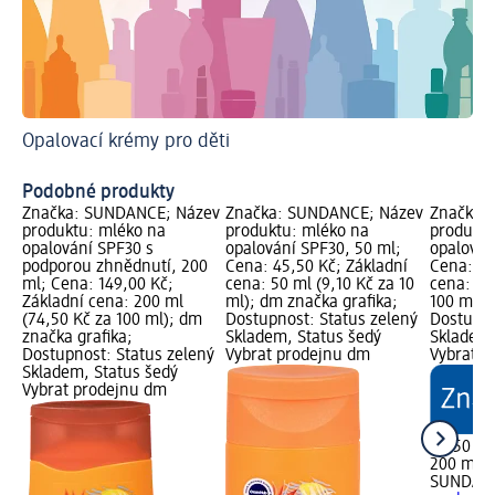
Opalovací krémy pro děti
Zís
Op
Podobné produkty
Značka: SUNDANCE; Název
Značka: SUNDANCE; Název
Značka:
produktu: mléko na
produktu: mléko na
produktu
opalování SPF30 s
opalování SPF30, 50 ml;
opalován
podporou zhnědnutí, 200
Cena: 45,50 Kč; Základní
Cena: 89
ml; Cena: 149,00 Kč;
cena: 50 ml (9,10 Kč za 10
cena: 20
Základní cena: 200 ml
ml); dm značka grafika;
100 ml);
(74,50 Kč za 100 ml); dm
Dostupnost: Status zelený
Dostupno
značka grafika;
Skladem, Status šedý
Skladem,
Dostupnost: Status zelený
Vybrat prodejnu dm
Vybrat p
Skladem, Status šedý
Vybrat prodejnu dm
89,50 Kč
200 ml (
SUNDAN