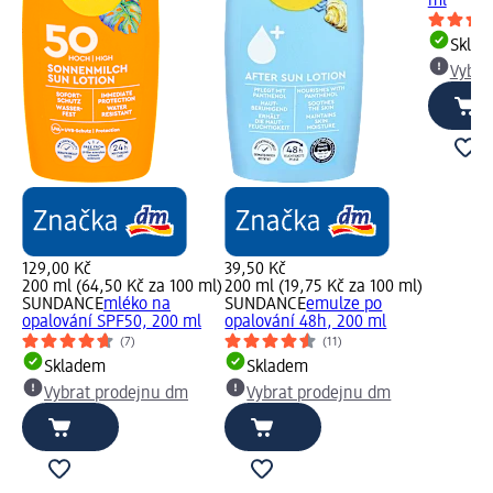
ml
Skla
Vybra
129,00 Kč
39,50 Kč
200 ml (64,50 Kč za 100 ml)
200 ml (19,75 Kč za 100 ml)
SUNDANCE
mléko na
SUNDANCE
emulze po
opalování SPF50, 200 ml
opalování 48h, 200 ml
(7)
(11)
Skladem
Skladem
Vybrat prodejnu dm
Vybrat prodejnu dm