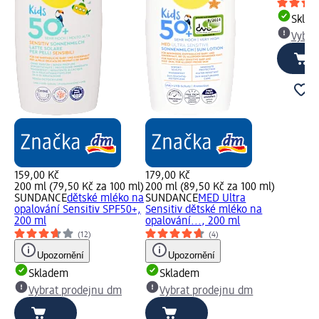
Skla
Vybra
159,00 Kč
179,00 Kč
200 ml (79,50 Kč za 100 ml)
200 ml (89,50 Kč za 100 ml)
SUNDANCE
dětské mléko na
SUNDANCE
MED Ultra
opalování Sensitiv SPF50+,
Sensitiv dětské mléko na
200 ml
opalování..., 200 ml
(12)
(4)
Upozornění
Upozornění
Skladem
Skladem
Vybrat prodejnu dm
Vybrat prodejnu dm