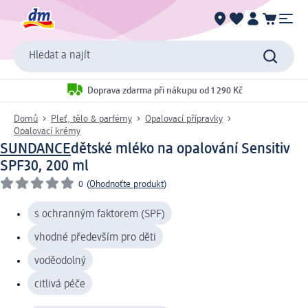
Hledat a najít
Doprava zdarma při nákupu od 1 290 Kč
Domů
Pleť, tělo & parfémy
Opalovací přípravky
Opalovací krémy
SUNDANCE
dětské mléko na opalování Sensitiv
SPF30, 200 ml
0
(
Ohodnoťte produkt
)
s ochranným faktorem (SPF)
vhodné především pro děti
voděodolný
citlivá péče