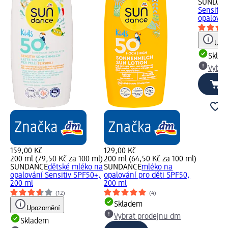
SUNDAN
Sensitiv
opalován
Upoz
Skla
Vybra
159,00 Kč
129,00 Kč
200 ml (79,50 Kč za 100 ml)
200 ml (64,50 Kč za 100 ml)
SUNDANCE
dětské mléko na
SUNDANCE
mléko na
opalování Sensitiv SPF50+,
opalování pro děti SPF50,
200 ml
200 ml
(12)
(4)
Skladem
Upozornění
Vybrat prodejnu dm
Skladem