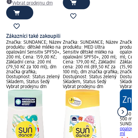
Vybrat prodejnu dm
Zákazníci také zakoupili
Značka: SUNDANCE; Název
Značka: SUNDANCE; Název
Značka:
produktu: dětské mléko na
produktu: MED Ultra
produktu
opalování Sensitiv SPF50+,
Sensitiv dětské mléko na
opalován
200 ml; Cena: 159,00 Kč;
opalování SPF50+, 200 ml;
ml; Cena
Základní cena: 200 ml
Cena: 179,00 Kč; Základní
Základní
(79,50 Kč za 100 ml); dm
cena: 200 ml (89,50 Kč za
(15,90 K
značka grafika;
100 ml); dm značka grafika;
značka g
Dostupnost: Status zelený
Dostupnost: Status zelený
Dostupno
Skladem, Status šedý
Skladem, Status šedý
Skladem,
Vybrat prodejnu dm
Vybrat prodejnu dm
Vybrat p
79,50 Kč
500 ml (
SUNDAN
opalován
ml