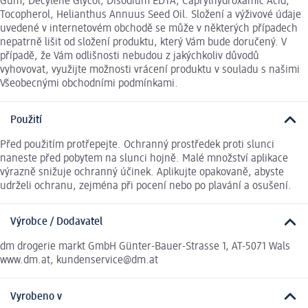
Gum, Decylene Glycol, Disodium EDTA, Caprylhydroxamic Acid,
Tocopherol, Helianthus Annuus Seed Oil. Složení a výživové údaje
uvedené v internetovém obchodě se může v některých případech
nepatrně lišit od složení produktu, který Vám bude doručený. V
případě, že Vám odlišnosti nebudou z jakýchkoliv důvodů
vyhovovat, využijte možnosti vrácení produktu v souladu s našimi
Všeobecnými obchodními podmínkami.
Použití
Před použitím protřepejte. Ochranný prostředek proti slunci
naneste před pobytem na slunci hojně. Malé množství aplikace
výrazně snižuje ochranný účinek. Aplikujte opakovaně, abyste
udrželi ochranu, zejména při pocení nebo po plavání a osušení.
Výrobce / Dodavatel
dm drogerie markt GmbH Günter-Bauer-Strasse 1, AT-5071 Wals
www.dm.at, kundenservice@dm.at
Vyrobeno v