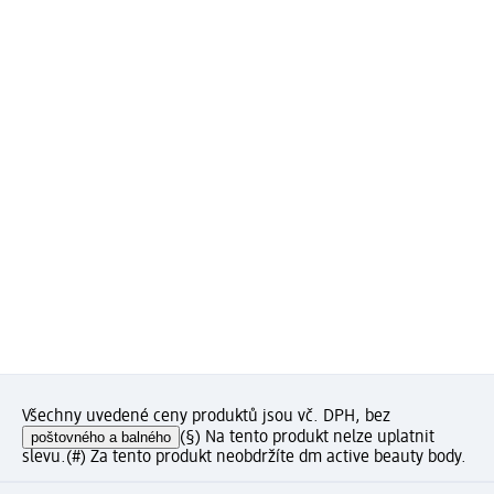
Všechny uvedené ceny produktů jsou vč. DPH, bez
poštovného a balného
(§) Na tento produkt nelze uplatnit
slevu.
(#) Za tento produkt neobdržíte dm active beauty body.