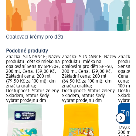
Opalovací krémy pro děti
Zís
Op
Podobné produkty
Značka: SUNDANCE; Název
Značka: SUNDANCE; Název
Značka:
produktu: dětské mléko na
produktu: mléko na
produktu
opalování Sensitiv SPF50+,
opalování pro děti SPF50,
Sensitiv
200 ml; Cena: 159,00 Kč;
200 ml; Cena: 129,00 Kč;
opalován
Základní cena: 200 ml
Základní cena: 200 ml
Cena: 17
(79,50 Kč za 100 ml); dm
(64,50 Kč za 100 ml); dm
cena: 20
značka grafika;
značka grafika;
100 ml);
Dostupnost: Status zelený
Dostupnost: Status zelený
Dostupno
Skladem, Status šedý
Skladem, Status šedý
Skladem,
Vybrat prodejnu dm
Vybrat prodejnu dm
Vybrat p
179,00 K
200 ml (