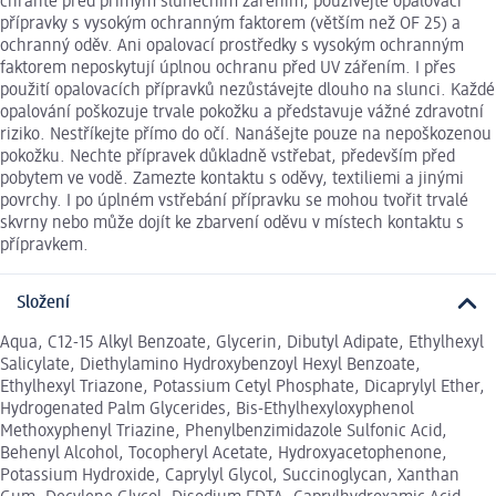
chraňte před přímým slunečním zářením, používejte opalovací
přípravky s vysokým ochranným faktorem (větším než OF 25) a
ochranný oděv. Ani opalovací prostředky s vysokým ochranným
faktorem neposkytují úplnou ochranu před UV zářením. I přes
použití opalovacích přípravků nezůstávejte dlouho na slunci. Každé
opalování poškozuje trvale pokožku a představuje vážné zdravotní
riziko. Nestříkejte přímo do očí. Nanášejte pouze na nepoškozenou
pokožku. Nechte přípravek důkladně vstřebat, především před
pobytem ve vodě. Zamezte kontaktu s oděvy, textiliemi a jinými
povrchy. I po úplném vstřebání přípravku se mohou tvořit trvalé
skvrny nebo může dojít ke zbarvení oděvu v místech kontaktu s
přípravkem.
Složení
Aqua, C12-15 Alkyl Benzoate, Glycerin, Dibutyl Adipate, Ethylhexyl
Salicylate, Diethylamino Hydroxybenzoyl Hexyl Benzoate,
Ethylhexyl Triazone, Potassium Cetyl Phosphate, Dicaprylyl Ether,
Hydrogenated Palm Glycerides, Bis-Ethylhexyloxyphenol
Methoxyphenyl Triazine, Phenylbenzimidazole Sulfonic Acid,
Behenyl Alcohol, Tocopheryl Acetate, Hydroxyacetophenone,
Potassium Hydroxide, Caprylyl Glycol, Succinoglycan, Xanthan