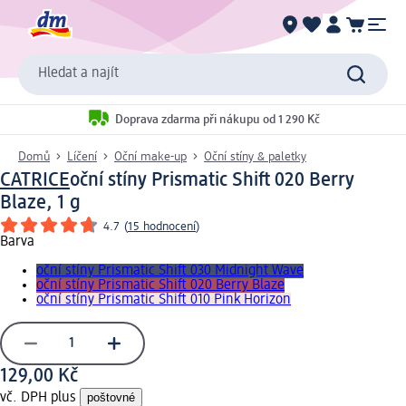
Hledat a najít
Doprava zdarma při nákupu od 1 290 Kč
Domů
Líčení
Oční make-up
Oční stíny & paletky
CATRICE
oční stíny Prismatic Shift 020 Berry
Blaze, 1 g
4.7
(
15 hodnocení
)
Barva
oční stíny Prismatic Shift 030 Midnight Wave
oční stíny Prismatic Shift 020 Berry Blaze
oční stíny Prismatic Shift 010 Pink Horizon
129,00 Kč
vč. DPH plus
poštovné