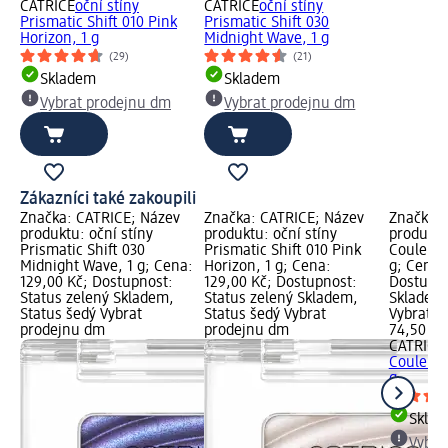
CATRICE
oční stíny
CATRICE
oční stíny
Prismatic Shift 010 Pink
Prismatic Shift 030
Horizon, 1 g
Midnight Wave, 1 g
(29)
(21)
Skladem
Skladem
Vybrat prodejnu dm
Vybrat prodejnu dm
Zákazníci také zakoupili
Značka: CATRICE; Název
Značka: CATRICE; Název
Značka: 
produktu: oční stíny
produktu: oční stíny
produktu:
Prismatic Shift 030
Prismatic Shift 010 Pink
Couleurs 
Midnight Wave, 1 g; Cena:
Horizon, 1 g; Cena:
g; Cena:
129,00 Kč; Dostupnost:
129,00 Kč; Dostupnost:
Dostupno
Status zelený Skladem,
Status zelený Skladem,
Skladem,
Status šedý Vybrat
Status šedý Vybrat
Vybrat p
prodejnu dm
prodejnu dm
74,50 Kč
CATRICE
Couleurs 
g
Skla
Vybra