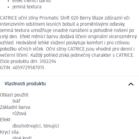
efekt měnící barvu
jemná textura
CATRICE oční stíny Prismatic Shift 020 Berry Blaze zdůrazní oči
intenzivním odstínem lesních bobulí a proměnlivými odlesky.
Jemná textura umožňuje snadné nanášení a pohodlné nošení po
celý den. Efekt měnící barvu dodává líčení originální vícerozměrný
vzhled. Hedvábně lehké složení poskytuje komfort i pro citlivou
pokožku očních víček. Oční stíny CATRICE jsou vhodné pro denní i
večerní líčení. Každý pohled získá jedinečný charakter s CATRICE.
číslo produktu dm: 3102294
GTIN: 4059729587015
Vlastnosti produktu
Oblast použití:
tvář
Základní barva:
růžová
Efekt:
dlouhotrvající, tónující
Krycí síla:
plné krytí