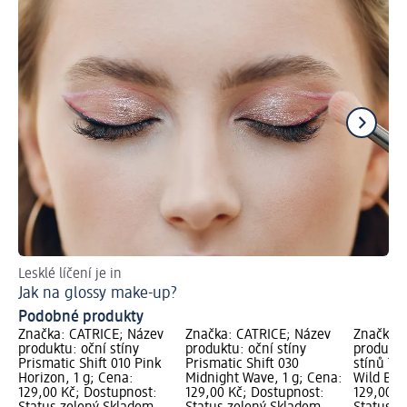
Lesklé líčení je in
Ti
Jak na glossy make-up?
Ja
Podobné produkty
Značka: CATRICE; Název
Značka: CATRICE; Název
Značka: 
produktu: oční stíny
produktu: oční stíny
produktu
Prismatic Shift 010 Pink
Prismatic Shift 030
stínů Ti
Horizon, 1 g; Cena:
Midnight Wave, 1 g; Cena:
Wild Berr
129,00 Kč; Dostupnost:
129,00 Kč; Dostupnost:
129,00 K