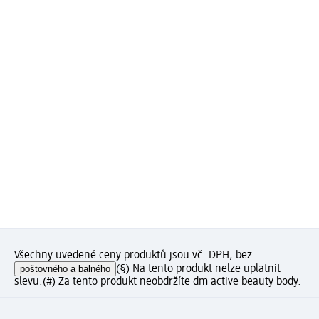
Všechny uvedené ceny produktů jsou vč. DPH, bez
poštovného a balného
(§) Na tento produkt nelze uplatnit
slevu.
(#) Za tento produkt neobdržíte dm active beauty body.