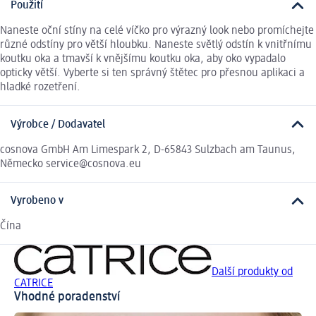
Použití
Naneste oční stíny na celé víčko pro výrazný look nebo promíchejte
různé odstíny pro větší hloubku. Naneste světlý odstín k vnitřnímu
koutku oka a tmavší k vnějšímu koutku oka, aby oko vypadalo
opticky větší. Vyberte si ten správný štětec pro přesnou aplikaci a
hladké rozetření.
Výrobce / Dodavatel
cosnova GmbH Am Limespark 2, D-65843 Sulzbach am Taunus,
Německo service@cosnova.eu
Vyrobeno v
Čína
Další produkty od
CATRICE
Vhodné poradenství