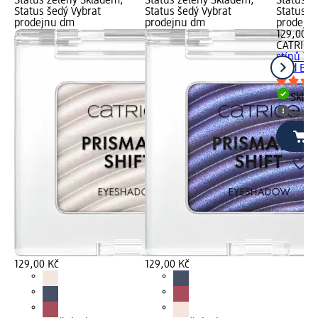
Status zelený Skladem,
Status zelený Skladem,
Status z
Status šedý Vybrat
Status šedý Vybrat
Status š
prodejnu dm
prodejnu dm
prodejn
129,00 K
CATRICE
stínů Ti
Wild Berr
Skla
Vybra
129,00 Kč
129,00 Kč