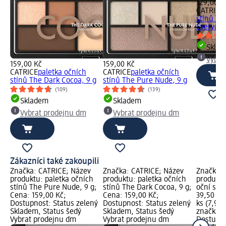
129,00 K
CATRICE
stínů Ti
Everyday.
Skla
Vybra
159,00 Kč
159,00 Kč
CATRICE
paletka očních
CATRICE
paletka očních
stínů The Dark Cocoa, 9 g
stínů The Pure Nude, 9 g
(109)
(139)
Skladem
Skladem
Vybrat prodejnu dm
Vybrat prodejnu dm
Zákazníci také zakoupili
Značka: CATRICE; Název
Značka: CATRICE; Název
Značka: 
produktu: paletka očních
produktu: paletka očních
produktu
stínů The Pure Nude, 9 g;
stínů The Dark Cocoa, 9 g;
oční stín
Cena: 159,00 Kč;
Cena: 159,00 Kč;
39,50 Kč
Dostupnost: Status zelený
Dostupnost: Status zelený
ks (7,90 
Skladem, Status šedý
Skladem, Status šedý
značka g
Vybrat prodejnu dm
Vybrat prodejnu dm
Dostupno