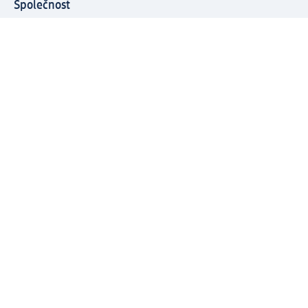
Společnost
O společnosti
Společenská odpovědnost
Kariéra
Press centrum
Svět dm
Platební možnosti
Spojte se s dm