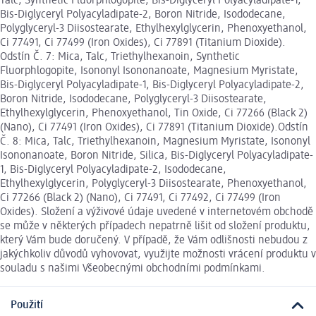
Talc, Synthetic Fluorphlogopite, Bis-Diglyceryl Polyacyladipate-1,
Bis-Diglyceryl Polyacyladipate-2, Boron Nitride, Isododecane,
Polyglyceryl-3 Diisostearate, Ethylhexylglycerin, Phenoxyethanol,
Ci 77491, Ci 77499 (Iron Oxides), Ci 77891 (Titanium Dioxide).
Odstín Č. 7: Mica, Talc, Triethylhexanoin, Synthetic
Fluorphlogopite, Isononyl Isononanoate, Magnesium Myristate,
Bis-Diglyceryl Polyacyladipate-1, Bis-Diglyceryl Polyacyladipate-2,
Boron Nitride, Isododecane, Polyglyceryl-3 Diisostearate,
Ethylhexylglycerin, Phenoxyethanol, Tin Oxide, Ci 77266 (Black 2)
(Nano), Ci 77491 (Iron Oxides), Ci 77891 (Titanium Dioxide).Odstín
Č. 8: Mica, Talc, Triethylhexanoin, Magnesium Myristate, Isononyl
Isononanoate, Boron Nitride, Silica, Bis-Diglyceryl Polyacyladipate-
1, Bis-Diglyceryl Polyacyladipate-2, Isododecane,
Ethylhexylglycerin, Polyglyceryl-3 Diisostearate, Phenoxyethanol,
Ci 77266 (Black 2) (Nano), Ci 77491, Ci 77492, Ci 77499 (Iron
Oxides). Složení a výživové údaje uvedené v internetovém obchodě
se může v některých případech nepatrně lišit od složení produktu,
který Vám bude doručený. V případě, že Vám odlišnosti nebudou z
jakýchkoliv důvodů vyhovovat, využijte možnosti vrácení produktu v
souladu s našimi Všeobecnými obchodními podmínkami.
Použití