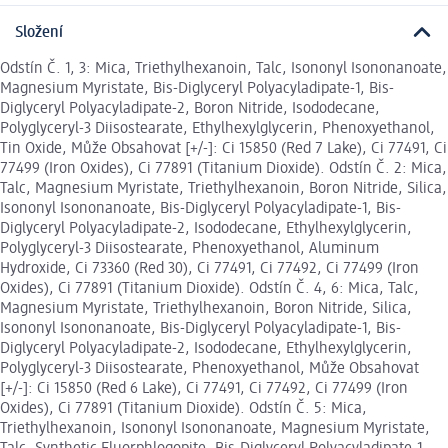
Složení
Odstín Č. 1, 3: Mica, Triethylhexanoin, Talc, Isononyl Isononanoate,
Magnesium Myristate, Bis-Diglyceryl Polyacyladipate-1, Bis-
Diglyceryl Polyacyladipate-2, Boron Nitride, Isododecane,
Polyglyceryl-3 Diisostearate, Ethylhexylglycerin, Phenoxyethanol,
Tin Oxide, Může Obsahovat [+/-]: Ci 15850 (Red 7 Lake), Ci 77491, Ci
77499 (Iron Oxides), Ci 77891 (Titanium Dioxide). Odstín Č. 2: Mica,
Talc, Magnesium Myristate, Triethylhexanoin, Boron Nitride, Silica,
Isononyl Isononanoate, Bis-Diglyceryl Polyacyladipate-1, Bis-
Diglyceryl Polyacyladipate-2, Isododecane, Ethylhexylglycerin,
Polyglyceryl-3 Diisostearate, Phenoxyethanol, Aluminum
Hydroxide, Ci 73360 (Red 30), Ci 77491, Ci 77492, Ci 77499 (Iron
Oxides), Ci 77891 (Titanium Dioxide). Odstín Č. 4, 6: Mica, Talc,
Magnesium Myristate, Triethylhexanoin, Boron Nitride, Silica,
Isononyl Isononanoate, Bis-Diglyceryl Polyacyladipate-1, Bis-
Diglyceryl Polyacyladipate-2, Isododecane, Ethylhexylglycerin,
Polyglyceryl-3 Diisostearate, Phenoxyethanol, Může Obsahovat
[+/-]: Ci 15850 (Red 6 Lake), Ci 77491, Ci 77492, Ci 77499 (Iron
Oxides), Ci 77891 (Titanium Dioxide). Odstín Č. 5: Mica,
Triethylhexanoin, Isononyl Isononanoate, Magnesium Myristate,