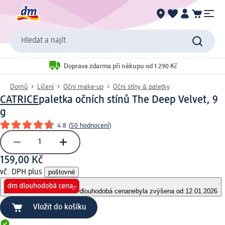
Hledat a najít
Doprava zdarma při nákupu od 1 290 Kč
Domů
Líčení
Oční make-up
Oční stíny & paletky
CATRICE
paletka očních stínů The Deep Velvet, 9
g
4.8
(
50 hodnocení
)
159,00 Kč
vč. DPH plus
poštovné
dlouhodobá cena
nebyla zvýšena od 12.01.2026
Vložit do košíku