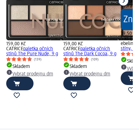
Skladem,
Vybrat p
39,50 Kč
5 ks (7,9
ebelin
ap
159,00 Kč
159,00 Kč
stíny, 1 k
CATRICE
paletka očních
CATRICE
paletka očních
stínů The Pure Nude, 9 g
stínů The Dark Cocoa, 9 g
(139)
(109)
Skla
Skladem
Skladem
Vybra
Vybrat prodejnu dm
Vybrat prodejnu dm