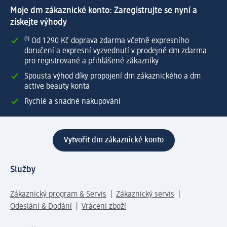
Moje dm zákaznické konto: Zaregistrujte se nyní a
získejte výhody
⁽¹⁾ Od 1 290 Kč doprava zdarma včetně expresního
doručení a expresní vyzvednutí v prodejně dm zdarma
pro registrované a přihlášené zákazníky
Spousta výhod díky propojení dm zákaznického a dm
active beauty konta
Rychlé a snadné nakupování
Vytvořit dm zákaznické konto
Služby
Zákaznický program & Servis
Zákaznický servis
Odeslání & Dodání
Vrácení zboží