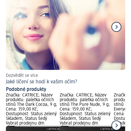
Dozvědět se více
Lí
Jaké líčení se hodí k vašim očím?
Podobné produkty
Značka: CATRICE; Název
Značka: CATRICE; Název
Značka: 
produktu: paletka očních
produktu: paletka očních
produktu
stínů The Dark Cocoa, 9 g;
stínů The Pure Nude, 9 g;
stínů Ti
Cena: 159,00 Kč;
Cena: 159,00 Kč;
Everyday 
Dostupnost: Status zelený
Dostupnost: Status zelený
Cena: 12
Skladem, Status šedý
Skladem, Status šedý
Dostupno
Vybrat prodejnu dm
Vybrat prodejnu dm
Skladem,
Vybrat p