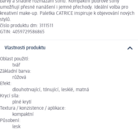
barvy a snadné rozmazání stínů. Kompaktní pudrové stíny
umožňují přesné nanášení i jemné přechody. Ideální volba pro
kreativní make-up. Paletka CATRICE inspiruje k objevování nových
stylů.
číslo produktu dm: 3111511
GTIN: 4059729586865
Vlastnosti produktu
Oblast použití:
tvář
Základní barva:
růžová
Efekt:
dlouhotrvající, tónující, lesklé, matná
Krycí síla:
plné krytí
Textura / konzistence / aplikace:
kompaktní
Působení:
lesk