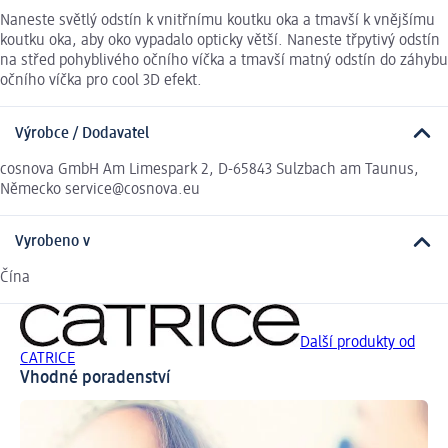
Naneste světlý odstín k vnitřnímu koutku oka a tmavší k vnějšímu
koutku oka, aby oko vypadalo opticky větší. Naneste třpytivý odstín
na střed pohyblivého očního víčka a tmavší matný odstín do záhybu
očního víčka pro cool 3D efekt.
Výrobce / Dodavatel
cosnova GmbH Am Limespark 2, D-65843 Sulzbach am Taunus,
Německo service@cosnova.eu
Vyrobeno v
Čína
Další produkty od
CATRICE
Vhodné poradenství