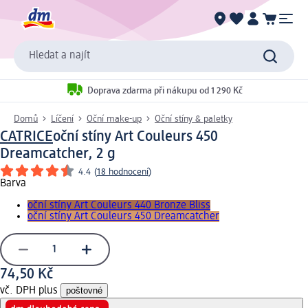
Hledat a najít
Doprava zdarma při nákupu od 1 290 Kč
Domů
Líčení
Oční make-up
Oční stíny & paletky
CATRICE
oční stíny Art Couleurs 450
Dreamcatcher, 2 g
4.4
(
18 hodnocení
)
Barva
oční stíny Art Couleurs 440 Bronze Bliss
oční stíny Art Couleurs 450 Dreamcatcher
74,50 Kč
vč. DPH plus
poštovné