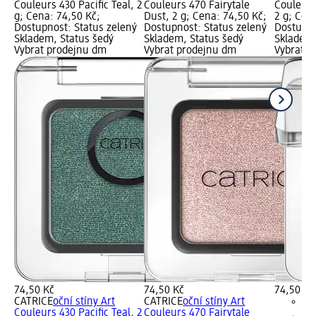
Couleurs 430 Pacific Teal, 2
Couleurs 470 Fairytale
Couleurs
g; Cena: 74,50 Kč;
Dust, 2 g; Cena: 74,50 Kč;
2 g; Cen
Dostupnost: Status zelený
Dostupnost: Status zelený
Dostupno
Skladem, Status šedý
Skladem, Status šedý
Skladem,
Vybrat prodejnu dm
Vybrat prodejnu dm
Vybrat p
74,50 Kč
74,50 Kč
74,50 Kč
CATRICE
oční stíny Art
CATRICE
oční stíny Art
Couleurs 430 Pacific Teal, 2
Couleurs 470 Fairytale