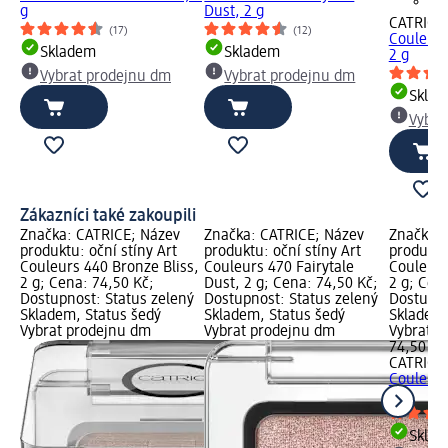
g
Dust, 2 g
CATRICE
(17)
(12)
Couleurs
Skladem
Skladem
2 g
Vybrat prodejnu dm
Vybrat prodejnu dm
Skla
Vybra
Zákazníci také zakoupili
Značka: CATRICE; Název
Značka: CATRICE; Název
Značka: 
produktu: oční stíny Art
produktu: oční stíny Art
produktu:
Couleurs 440 Bronze Bliss,
Couleurs 470 Fairytale
Couleurs 
2 g; Cena: 74,50 Kč;
Dust, 2 g; Cena: 74,50 Kč;
2 g; Cen
Dostupnost: Status zelený
Dostupnost: Status zelený
Dostupno
Skladem, Status šedý
Skladem, Status šedý
Skladem,
Vybrat prodejnu dm
Vybrat prodejnu dm
Vybrat p
74,50 Kč
CATRICE
Couleurs 
2 g
Skla