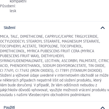
kompaktní
Působení:
lesk
Složení
MICA, TALC, DIMETHICONE, CAPRYLIC/CAPRIC TRIGLYCERIDE,
OCTYLDODECYL STEAROYL STEARATE, MAGNESIUM STEARATE,
TOCOPHERYL ACETATE, TROPOLONE, TOCOPHEROL,
DIMETHICONOL, MYRICA PUBESCENS FRUIT CERA (MYRICA
PUBESCENS FRUIT WAX), DIETHYLHEXYL
SYRINGYLIDENEMALONATE, LECITHIN, ASCORBYL PALMITATE, CITRIC
ACID, PHENOXYETHANOL, SODIUM DEHYDROACETATE, TIN OXIDE,
CI 77491, CI 77492 (IRON OXIDES), CI 77891 (TITANIUM DIOXIDE).
Složení a výživové údaje uvedené v internetovém obchodě se může
v některých případech nepatrně lišit od složení produktu, který
Vám bude doručený. V případě, že Vám odlišnosti nebudou z
jakýchkoliv důvodů vyhovovat, využijte možnosti vrácení produktu v
souladu s našimi Všeobecnými obchodními podmínkami.
Použití