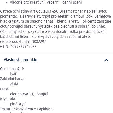
vhodné pro kreativní, večerní i denní líčení
Catrice oční stíny Art Couleurs 450 Dreamcatcher nabízejí sytou
pigmentaci a zářivý zlatý třpyt pro efektní glamour look. Sametově
hladká textura se snadno nanáší, blendí a vrství, přičemž zajišťuje
dlouhotrvající barevný výsledek bez blednutí a sbíhání do linek.
Oční stíny od značky Catrice jsou iIdeální volba pro dramatické i
každodenní líčení, které vydrží celý den i večerní akce.
číslo produktu dm: 3082297
GTIN: 4059729547088
Vlastnosti produktu
Oblast použití:
tvář
Základní barva:
zlatá
Efekt:
dlouhotrvající, tónující
Krycí síla:
plné krytí
Textura / konzistence / aplikace: