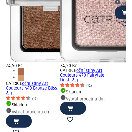
Vybra
74,50 Kč
74,50 Kč
CATRICE
oční stíny Art
Couleurs 470 Fairytale
Dust, 2 g
CATRICE
oční stíny Art
(12)
Couleurs 440 Bronze Bliss,
Skladem
2 g
(13)
Vybrat prodejnu dm
Skladem
Vybrat prodejnu dm