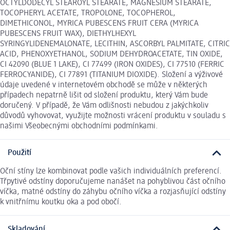
OCTYLDODECYL STEAROYL STEARATE, MAGNESIUM STEARATE,
TOCOPHERYL ACETATE, TROPOLONE, TOCOPHEROL,
DIMETHICONOL, MYRICA PUBESCENS FRUIT CERA (MYRICA
PUBESCENS FRUIT WAX), DIETHYLHEXYL
SYRINGYLIDENEMALONATE, LECITHIN, ASCORBYL PALMITATE, CITRIC
ACID, PHENOXYETHANOL, SODIUM DEHYDROACETATE, TIN OXIDE,
CI 42090 (BLUE 1 LAKE), CI 77499 (IRON OXIDES), CI 77510 (FERRIC
FERROCYANIDE), CI 77891 (TITANIUM DIOXIDE). Složení a výživové
údaje uvedené v internetovém obchodě se může v některých
případech nepatrně lišit od složení produktu, který Vám bude
doručený. V případě, že Vám odlišnosti nebudou z jakýchkoliv
důvodů vyhovovat, využijte možnosti vrácení produktu v souladu s
našimi Všeobecnými obchodními podmínkami.
Použití
Oční stíny lze kombinovat podle vašich individuálních preferencí.
Třpytivé odstíny doporučujeme nanášet na pohyblivou část očního
víčka, matné odstíny do záhybu očního víčka a rozjasňující odstíny
k vnitřnímu koutku oka a pod obočí.
Skladování