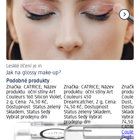
Lesklé líčení je in
Ti
Jak na glossy make-up?
Ja
Podobné produkty
Značka: CATRICE; Název
Značka: CATRICE; Název
Značka: 
produktu: oční stíny Art
produktu: oční stíny Art
produktu:
Couleurs 160 Silicon Violet,
Couleurs 450
Couleurs
2 g; Cena: 74,50 Kč;
Dreamcatcher, 2 g; Cena:
Dust, 2 
Dostupnost: Status zelený
74,50 Kč; Dostupnost:
Dostupno
Skladem, Status šedý
Status zelený Skladem,
Skladem,
Vybrat prodejnu dm
Status šedý Vybrat
Vybrat p
prodejnu dm
74,50 Kč
CATRICE
Couleurs
Dust, 2 