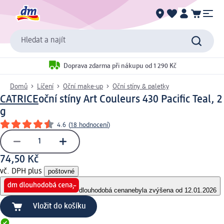
Hledat a najít
Doprava zdarma při nákupu od 1 290 Kč
Domů
Líčení
Oční make-up
Oční stíny & paletky
CATRICE
oční stíny Art Couleurs 430 Pacific Teal, 2
g
4.6
(
18 hodnocení
)
74,50 Kč
vč. DPH plus
poštovné
dlouhodobá cena
nebyla zvýšena od 12.01.2026
Vložit do košíku