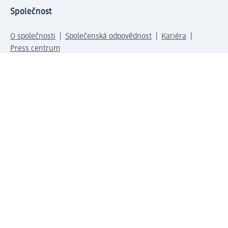
Společnost
O společnosti
Společenská odpovědnost
Kariéra
Press centrum
Svět dm
Platební možnosti
Spojte se s dm