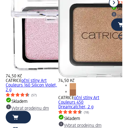
Skla
Vybra
74,50 Kč
CATRICE
oční stíny Art
74,50 Kč
Couleurs 160 Silicon Violet,
2 g
(57)
CATRICE
oční stíny Art
Skladem
Couleurs 450
Dreamcatcher, 2 g
Vybrat prodejnu dm
(18)
Skladem
Vybrat prodejnu dm