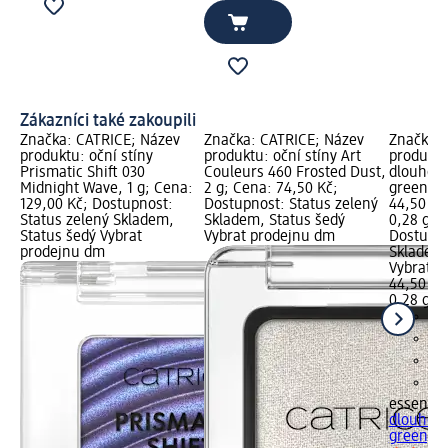
Zákazníci také zakoupili
Značka: CATRICE; Název
Značka: CATRICE; Název
Značka: 
produktu: oční stíny
produktu: oční stíny Art
produktu
Prismatic Shift 030
Couleurs 460 Frosted Dust,
dlouhotrv
Midnight Wave, 1 g; Cena:
2 g; Cena: 74,50 Kč;
green, 0
129,00 Kč; Dostupnost:
Dostupnost: Status zelený
44,50 Kč
Status zelený Skladem,
Skladem, Status šedý
0,28 g (1
Status šedý Vybrat
Vybrat prodejnu dm
Dostupno
prodejnu dm
Skladem,
Vybrat p
44,50 Kč
0,28 g (1
essence
dlouhotrv
green, 0