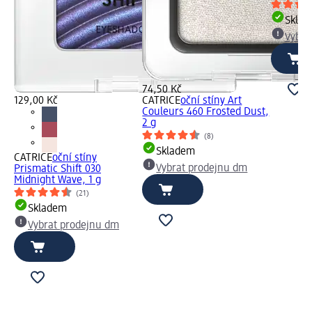
Skla
Vybra
74,50 Kč
129,00 Kč
CATRICE
oční stíny Art
Couleurs 460 Frosted Dust,
2 g
(8)
Skladem
CATRICE
oční stíny
Vybrat prodejnu dm
Prismatic Shift 030
Midnight Wave, 1 g
(21)
Skladem
Vybrat prodejnu dm