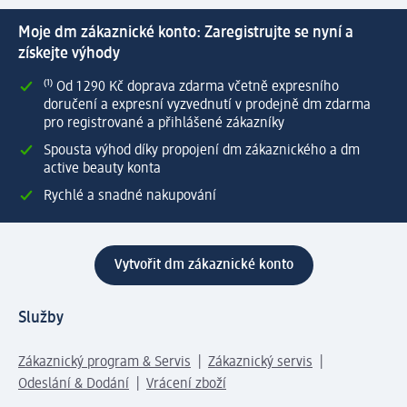
Moje dm zákaznické konto: Zaregistrujte se nyní a
získejte výhody
⁽¹⁾ Od 1 290 Kč doprava zdarma včetně expresního
doručení a expresní vyzvednutí v prodejně dm zdarma
pro registrované a přihlášené zákazníky
Spousta výhod díky propojení dm zákaznického a dm
active beauty konta
Rychlé a snadné nakupování
Vytvořit dm zákaznické konto
Služby
Zákaznický program & Servis
Zákaznický servis
Odeslání & Dodání
Vrácení zboží