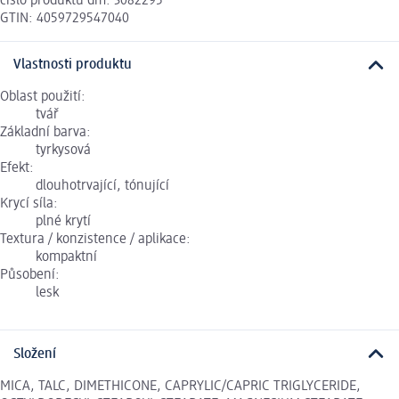
číslo produktu dm: 3082295
GTIN: 4059729547040
Vlastnosti produktu
Oblast použití:
tvář
Základní barva:
tyrkysová
Efekt:
dlouhotrvající, tónující
Krycí síla:
plné krytí
Textura / konzistence / aplikace:
kompaktní
Působení:
lesk
Složení
MICA, TALC, DIMETHICONE, CAPRYLIC/CAPRIC TRIGLYCERIDE,