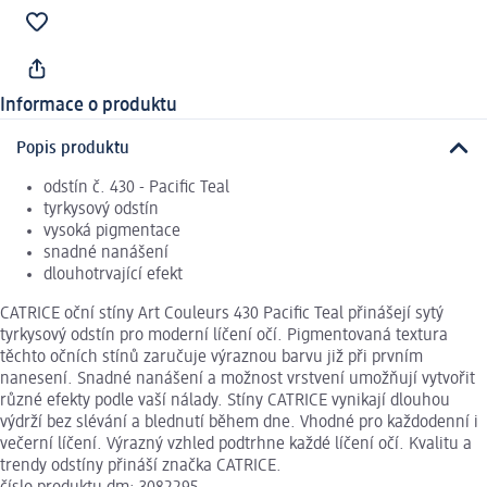
Informace o produktu
Popis produktu
odstín č. 430 - Pacific Teal
tyrkysový odstín
vysoká pigmentace
snadné nanášení
dlouhotrvající efekt
CATRICE oční stíny Art Couleurs 430 Pacific Teal přinášejí sytý
tyrkysový odstín pro moderní líčení očí. Pigmentovaná textura
těchto očních stínů zaručuje výraznou barvu již při prvním
nanesení. Snadné nanášení a možnost vrstvení umožňují vytvořit
různé efekty podle vaší nálady. Stíny CATRICE vynikají dlouhou
výdrží bez slévání a blednutí během dne. Vhodné pro každodenní i
večerní líčení. Výrazný vzhled podtrhne každé líčení očí. Kvalitu a
trendy odstíny přináší značka CATRICE.