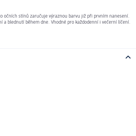
hto očních stínů zaručuje výraznou barvu již při prvním nanesení.
ní a blednutí během dne. Vhodné pro každodenní i večerní líčení.