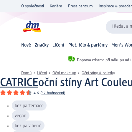
O společnosti
Kariéra
Press centrum
Inspirace & poraden
Hledat a n
Nově
Značky
Líčení
Pleť, tělo & parfémy
Men's Wor
Doprava zdarma při nákupu od 1
Domů
Líčení
Oční make-up
Oční stíny & paletky
CATRICE
oční stíny Art Couleu
4.6
(
57 hodnocení
)
bez parfemace
vegan
bez parabenů