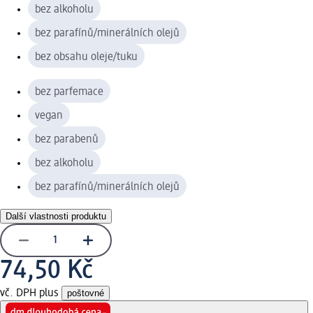
bez alkoholu
bez parafínů/minerálních olejů
bez obsahu oleje/tuku
bez parfemace
vegan
bez parabenů
bez alkoholu
bez parafínů/minerálních olejů
Další vlastnosti produktu
74,50 Kč
vč. DPH plus
poštovné