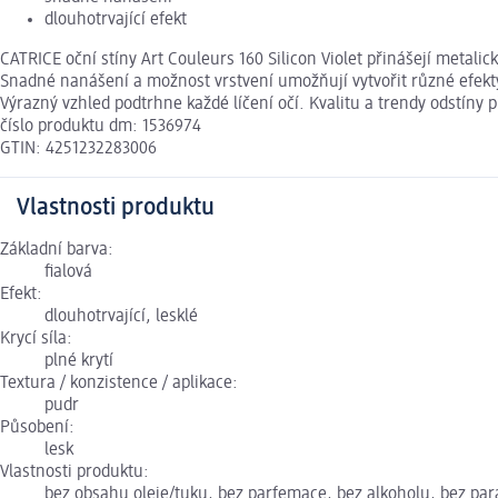
dlouhotrvající efekt
CATRICE oční stíny Art Couleurs 160 Silicon Violet přinášejí metali
Snadné nanášení a možnost vrstvení umožňují vytvořit různé efekty 
Výrazný vzhled podtrhne každé líčení očí. Kvalitu a trendy odstíny 
číslo produktu dm: 1536974
GTIN: 4251232283006
Vlastnosti produktu
Základní barva:
fialová
Efekt:
dlouhotrvající, lesklé
Krycí síla:
plné krytí
Textura / konzistence / aplikace:
pudr
Působení:
lesk
Vlastnosti produktu:
bez obsahu oleje/tuku, bez parfemace, bez alkoholu, bez par