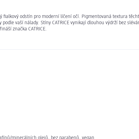
cký fialkový odstín pro moderní líčení očí. Pigmentovaná textura těc
podle vaší nálady. Stíny CATRICE vynikají dlouhou výdrží bez slévá
přináší značka CATRICE.
afínů/minerálních olejů, bez parabenů, vegan