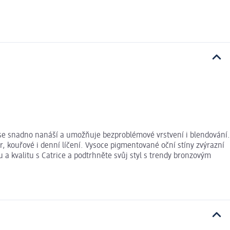
ra se snadno nanáší a umožňuje bezproblémové vrstvení i blendování.
ur, kouřové i denní líčení. Vysoce pigmentované oční stíny zvýrazní
u a kvalitu s Catrice a podtrhněte svůj styl s trendy bronzovým