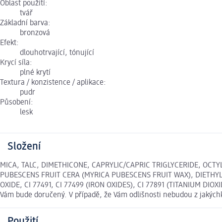
Oblast použití:
tvář
Základní barva:
bronzová
Efekt:
dlouhotrvající, tónující
Krycí síla:
plné krytí
Textura / konzistence / aplikace:
pudr
Působení:
lesk
Složení
MICA, TALC, DIMETHICONE, CAPRYLIC/CAPRIC TRIGLYCERIDE, OC
PUBESCENS FRUIT CERA (MYRICA PUBESCENS FRUIT WAX), DIETHY
OXIDE, CI 77491, CI 77499 (IRON OXIDES), CI 77891 (TITANIUM DIOXI
Vám bude doručený. V případě, že Vám odlišnosti nebudou z jakých
Použití