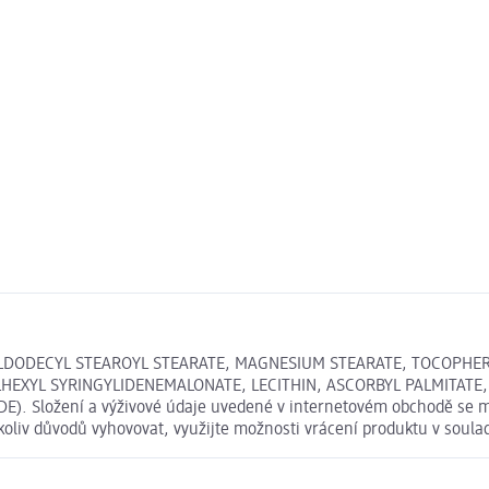
TYLDODECYL STEAROYL STEARATE, MAGNESIUM STEARATE, TOCOPHE
LHEXYL SYRINGYLIDENEMALONATE, LECITHIN, ASCORBYL PALMITATE
DE). Složení a výživové údaje uvedené v internetovém obchodě se mů
koliv důvodů vyhovovat, využijte možnosti vrácení produktu v sou