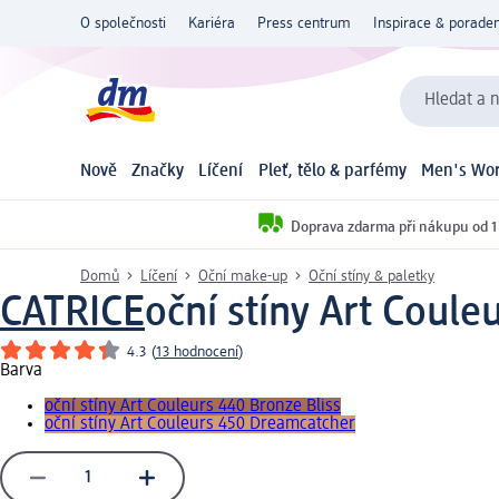
O společnosti
Kariéra
Press centrum
Inspirace & poraden
Hledat a n
Nově
Značky
Líčení
Pleť, tělo & parfémy
Men's Wor
Doprava zdarma při nákupu od 1
Domů
Líčení
Oční make-up
Oční stíny & paletky
CATRICE
oční stíny Art Coule
4.3
(
13 hodnocení
)
Barva
oční stíny Art Couleurs 440 Bronze Bliss
oční stíny Art Couleurs 450 Dreamcatcher