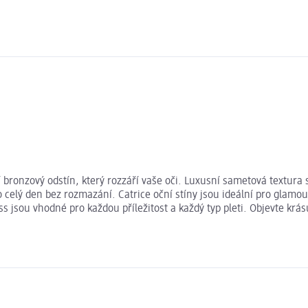
vní bronzový odstín, který rozzáří vaše oči. Luxusní sametová textu
po celý den bez rozmazání. Catrice oční stíny jsou ideální pro glamo
ss jsou vhodné pro každou příležitost a každý typ pleti. Objevte krás