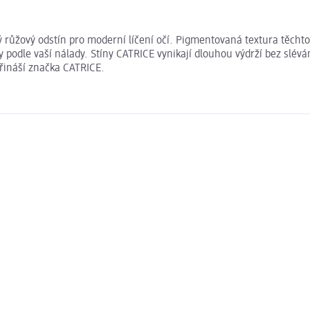
vý růžový odstín pro moderní líčení očí. Pigmentovaná textura těcht
podle vaší nálady. Stíny CATRICE vynikají dlouhou výdrží bez slévá
přináší značka CATRICE.