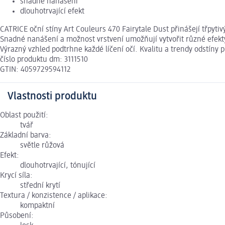
snadné nanášení
dlouhotrvající efekt
CATRICE oční stíny Art Couleurs 470 Fairytale Dust přinášejí třpyti
Snadné nanášení a možnost vrstvení umožňují vytvořit různé efekty 
Výrazný vzhled podtrhne každé líčení očí. Kvalitu a trendy odstíny 
číslo produktu dm: 3111510
GTIN: 4059729594112
Vlastnosti produktu
Oblast použití:
tvář
Základní barva:
světle růžová
Efekt:
dlouhotrvající, tónující
Krycí síla:
střední krytí
Textura / konzistence / aplikace:
kompaktní
Působení: