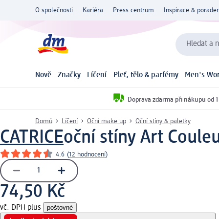
O společnosti
Kariéra
Press centrum
Inspirace & poraden
Hledat a n
Nově
Značky
Líčení
Pleť, tělo & parfémy
Men's Wor
Doprava zdarma při nákupu od 1
Domů
Líčení
Oční make-up
Oční stíny & paletky
CATRICE
oční stíny Art Coule
4.6
(
12 hodnocení
)
74,50 Kč
vč. DPH plus
poštovné