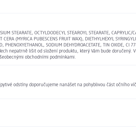
SIUM STEARATE, OCTYLDODECYL STEAROYL STEARATE, CAPRYLIC/C
T CERA (MYRICA PUBESCENS FRUIT WAX), DIETHYLHEXYL SYRINGY
D, PHENOXYETHANOL, SODIUM DEHYDROACETATE, TIN OXIDE, CI 77491 
ch nepatrně lišit od složení produktu, který Vám bude doručený. V
i Všeobecnými obchodními podmínkami.
Třpytivé odstíny doporučujeme nanášet na pohyblivou část očního víč