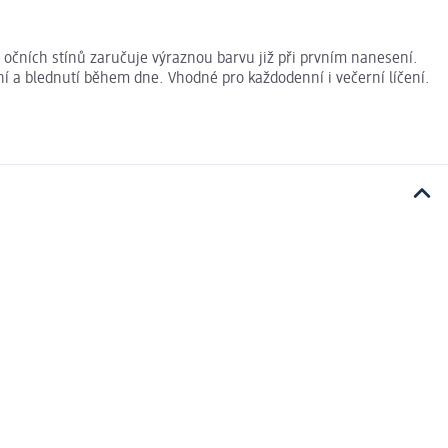
o očních stínů zaručuje výraznou barvu již při prvním nanesení.
ní a blednutí během dne. Vhodné pro každodenní i večerní líčení.