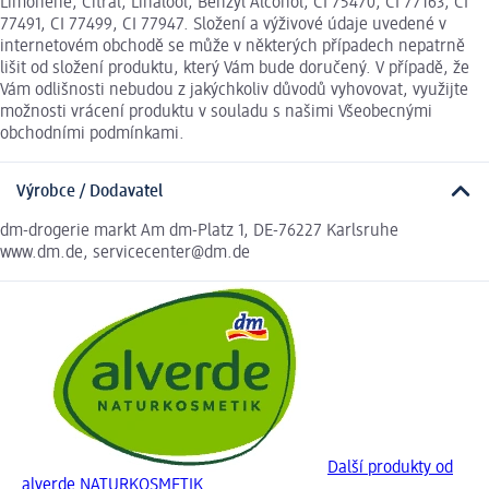
Limonene, Citral, Linalool, Benzyl Alcohol, CI 75470, CI 77163, CI
77491, CI 77499, CI 77947. Složení a výživové údaje uvedené v
internetovém obchodě se může v některých případech nepatrně
lišit od složení produktu, který Vám bude doručený. V případě, že
Vám odlišnosti nebudou z jakýchkoliv důvodů vyhovovat, využijte
možnosti vrácení produktu v souladu s našimi Všeobecnými
obchodními podmínkami.
Výrobce / Dodavatel
dm-drogerie markt Am dm-Platz 1, DE-76227 Karlsruhe
www.dm.de, servicecenter@dm.de
Další produkty od
alverde NATURKOSMETIK