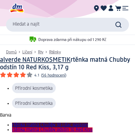
Hledat a najít
Doprava zdarma při nákupu od 1 290 Kč
Domů
Líčení
Rty
Rtěnky
alverde NATURKOSMETIK
rtěnka matná Chubby
odstín 10 Red Kiss, 3,17 g
4.1
(
56 hodnocení
)
Přírodní kosmetika
Přírodní kosmetika
Barva
rtěnka matná Chubby 30 Lilac passion
rtěnka matná Chubby odstín 10 Red Kiss