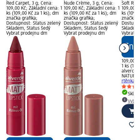
Red Carpet, 3 g; Cena:
Nude Crème, 3 g; Cena:
Soft Rosé
109,00 Kč; Základní cena: 1
109,00 Kč; Základní cena: 1
109,00 K
ks (109,00 Kč za 1 ks); dm
ks (109,00 Kč za 1 ks); dm
ks (109,0
značka grafika;
značka grafika;
značka g
Dostupnost: Status zelený
Dostupnost: Status zelený
Dostupno
Skladem, Status šedý
Skladem, Status šedý
Skladem,
Vybrat prodejnu dm
Vybrat prodejnu dm
Vybrat p
109,00 K
1 ks (109
alverde
NATURK
rtěnka 20
Skla
Vybra