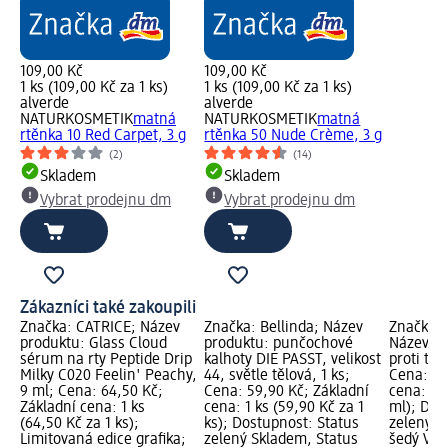
109,00 Kč
109,00 Kč
1 ks (109,00 Kč za 1 ks)
1 ks (109,00 Kč za 1 ks)
alverde
alverde
NATURKOSMETIK
matná
NATURKOSMETIK
matná
rtěnka 10 Red Carpet, 3 g
rtěnka 50 Nude Crème, 3 g
(2)
(14)
Skladem
Skladem
Vybrat prodejnu dm
Vybrat prodejnu dm
Zákazníci také zakoupili
Značka: CATRICE; Název
Značka: Bellinda; Název
Značka: 
produktu: Glass Cloud
produktu: punčochové
Název pr
sérum na rty Peptide Drip
kalhoty DIE PASST, velikost
proti tře
Milky C020 Feelin' Peachy,
44, světle tělová, 1 ks;
Cena: 22
9 ml; Cena: 64,50 Kč;
Cena: 59,90 Kč; Základní
cena: 50
Základní cena: 1 ks
cena: 1 ks (59,90 Kč za 1
ml); Dos
(64,50 Kč za 1 ks);
ks); Dostupnost: Status
zelený S
Limitovaná edice grafika;
zelený Skladem, Status
šedý Vyb