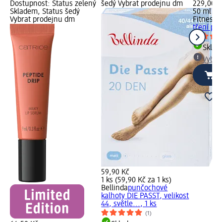
Dostupnost: Status zelený
šedý Vybrat prodejnu dm
229,00 K
Skladem, Status šedý
50 ml (4
Vybrat prodejnu dm
Fitnessla
tření po
Skla
Vybra
59,90 Kč
1 ks (59,90 Kč za 1 ks)
Bellinda
punčochové
kalhoty DIE PASST, velikost
44, světle..., 1 ks
(1)