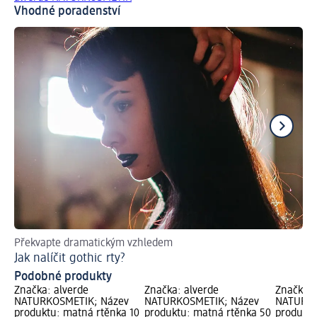
Vhodné poradenství
Překvapte dramatickým vzhledem
Les
Jak nalíčit gothic rty?
Ja
Podobné produkty
Značka: alverde
Značka: alverde
Značka: 
NATURKOSMETIK; Název
NATURKOSMETIK; Název
NATURKO
produktu: matná rtěnka 10
produktu: matná rtěnka 50
produktu