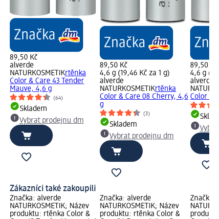
89,50 Kč
alverde
89,50 Kč
89,50 Kč
NATURKOSMETIK
rtěnka
4,6 g (19,46 Kč za 1 g)
4,6 g (19
Color & Care 43 Tender
alverde
alverde
Mauve, 4,6 g
NATURKOSMETIK
rtěnka
NATURK
Color & Care 08 Cherry, 4,6
Color & C
(64)
g
Skladem
(3)
Skla
Vybrat prodejnu dm
Skladem
Vybra
Vybrat prodejnu dm
Zákazníci také zakoupili
Značka: alverde
Značka: alverde
Značka: 
NATURKOSMETIK; Název
NATURKOSMETIK; Název
NATURKO
produktu: rtěnka Color &
produktu: rtěnka Color &
produktu