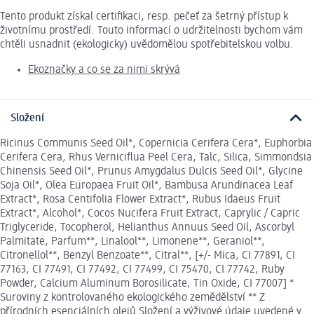
Tento produkt získal certifikaci, resp. pečeť za šetrný přístup k
životnímu prostředí. Touto informací o udržitelnosti bychom vám
chtěli usnadnit (ekologicky) uvědomělou spotřebitelskou volbu.
Ekoznačky a co se za nimi skrývá
Složení
Ricinus Communis Seed Oil*, Copernicia Cerifera Cera*, Euphorbia
Cerifera Cera, Rhus Verniciflua Peel Cera, Talc, Silica, Simmondsia
Chinensis Seed Oil*, Prunus Amygdalus Dulcis Seed Oil*, Glycine
Soja Oil*, Olea Europaea Fruit Oil*, Bambusa Arundinacea Leaf
Extract*, Rosa Centifolia Flower Extract*, Rubus Idaeus Fruit
Extract*, Alcohol*, Cocos Nucifera Fruit Extract, Caprylic / Capric
Triglyceride, Tocopherol, Helianthus Annuus Seed Oil, Ascorbyl
Palmitate, Parfum**, Linalool**, Limonene**, Geraniol**,
Citronellol**, Benzyl Benzoate**, Citral**, [+/- Mica, CI 77891, CI
77163, CI 77491, CI 77492, CI 77499, CI 75470, CI 77742, Ruby
Powder, Calcium Aluminum Borosilicate, Tin Oxide, CI 77007] *
Suroviny z kontrolovaného ekologického zemědělství ** Z
přírodních esenciálních olejů Složení a výživové údaje uvedené v