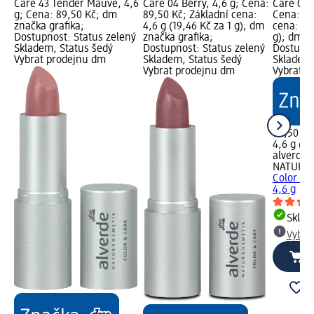
Care 43 Tender Mauve, 4,6
Care 04 Berry, 4,6 g; Cena:
Care 07 
g; Cena: 89,50 Kč; dm
89,50 Kč; Základní cena:
Cena: 89
značka grafika;
4,6 g (19,46 Kč za 1 g); dm
cena: 4,6
Dostupnost: Status zelený
značka grafika;
g); dm z
Skladem, Status šedý
Dostupnost: Status zelený
Dostupno
Vybrat prodejnu dm
Skladem, Status šedý
Skladem,
Vybrat prodejnu dm
Vybrat p
89,50 Kč
4,6 g (19
alverde
NATURK
Color & 
4,6 g
Skla
Vybra