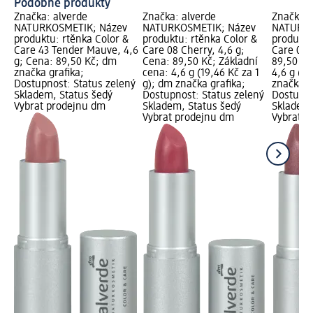
Podobné produkty
Značka: alverde
Značka: alverde
Značka: 
NATURKOSMETIK; Název
NATURKOSMETIK; Název
NATURKO
produktu: rtěnka Color &
produktu: rtěnka Color &
produktu
Care 43 Tender Mauve, 4,6
Care 08 Cherry, 4,6 g;
Care 04 
g; Cena: 89,50 Kč; dm
Cena: 89,50 Kč; Základní
89,50 Kč
značka grafika;
cena: 4,6 g (19,46 Kč za 1
4,6 g (19
Dostupnost: Status zelený
g); dm značka grafika;
značka g
Skladem, Status šedý
Dostupnost: Status zelený
Dostupno
Vybrat prodejnu dm
Skladem, Status šedý
Skladem,
Vybrat prodejnu dm
Vybrat p