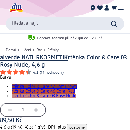
Hledat a najít
Doprava zdarma při nákupu od 1 290 Kč
Domů
Líčení
Rty
Rtěnky
alverde NATURKOSMETIK
rtěnka Color & Care 03
Rosy Nude, 4,6 g
4.2
(
11 hodnocení
)
Barva
rtěnka Color & Care 47 Soft Brown
rtěnka Color & Care 46 Coral Red
rtěnka Color & Care 03 Rosy Nude
89,50 Kč
4,6 g (19,46 Kč za 1 g)
vč. DPH plus
poštovné