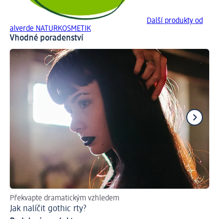
Další produkty od
alverde NATURKOSMETIK
Vhodné poradenství
Překvapte dramatickým vzhledem
Ru
Jak nalíčit gothic rty?
Ja