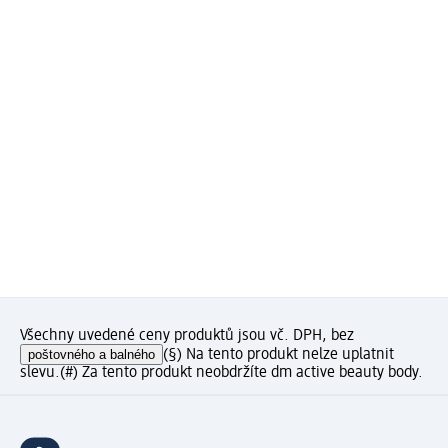
Všechny uvedené ceny produktů jsou vč. DPH, bez
poštovného a balného
(§) Na tento produkt nelze uplatnit
slevu.
(#) Za tento produkt neobdržíte dm active beauty body.