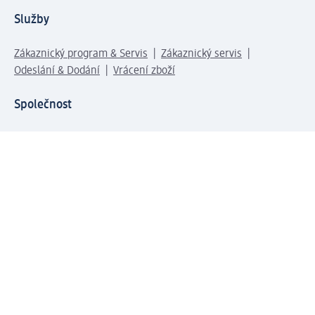
Služby
Zákaznický program & Servis
Zákaznický servis
Odeslání & Dodání
Vrácení zboží
Společnost
O společnosti
Společenská odpovědnost
Kariéra
Press centrum
Svět dm
Platební možnosti